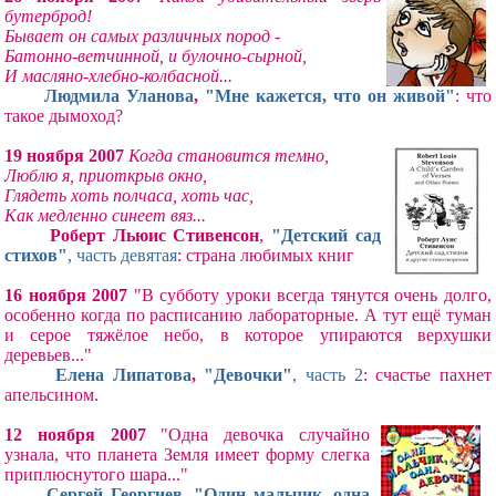
бутерброд!
Бывает он самых различных пород -
Батонно-ветчинной, и булочно-сырной,
И масляно-хлебно-колбасной...
Людмила Уланова
,
"Мне кажется, что он живой"
: что
такое дымоход?
19 ноября 2007
Когда становится темно,
Люблю я, приоткрыв окно,
Глядеть хоть полчаса, хоть час,
Как медленно синеет вяз...
Роберт Льюис Стивенсон
,
"Детский сад
стихов"
, часть девятая
: страна любимых книг
16 ноября 2007
"В субботу уроки всегда тянутся очень долго,
особенно когда по расписанию лабораторные. А тут ещё туман
и серое тяжёлое небо, в которое упираются верхушки
деревьев..."
Елена Липатова
,
"Девочки"
, часть 2
: счастье пахнет
апельсином.
12 ноября 2007
"Одна девочка случайно
узнала, что планета Земля имеет форму слегка
приплюснутого шара..."
Сергей Георгиев
,
"Один мальчик, одна