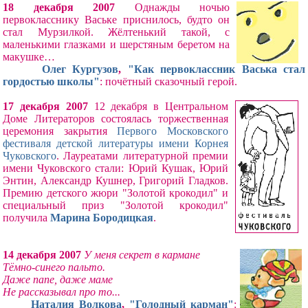
18 декабря 2007
Однажды ночью
первокласснику Ваське приснилось, будто он
стал Мурзилкой. Жёлтенький такой, с
маленькими глазками и шерстяным беретом на
макушке…
Олег Кургузов
,
"Как первоклассник Васька стал
гордостью школы"
: почётный сказочный герой.
17 декабря 2007
12 декабря в Центральном
Доме Литераторов состоялась торжественная
церемония закрытия
Первого Московского
фестиваля детской литературы имени Корнея
Чуковского
. Лауреатами литературной премии
имени Чуковского стали: Юрий Кушак, Юрий
Энтин, Александр Кушнер, Григорий Гладков.
Премию детского жюри "Золотой крокодил" и
специальный приз "Золотой крокодил"
получила
Марина Бородицкая
.
14 декабря 2007
У меня секрет в кармане
Тёмно-синего пальто.
Даже папе, даже маме
Не рассказывал про то...
Наталия Волкова
,
"Голодный карман"
: