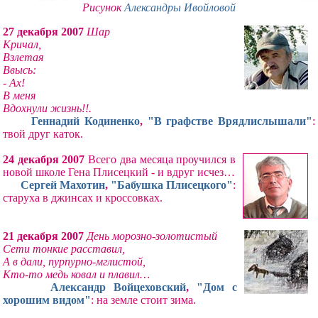
Рисунок
Александры Ивойловой
27 декабря 2007
Шар
Кричал,
Взлетая
Ввысь:
- Ах!
В меня
Вдохнули жизнь!!.
Геннадий Кодиненко
,
"В графстве Врядлислышали"
:
твой друг каток.
24 декабря 2007
Всего два месяца проучился в
новой школе Гена Плисецкий - и вдруг исчез…
Сергей Махотин
,
"Бабушка Плисецкого"
:
старуха в джинсах и кроссовках.
21 декабря 2007
День морозно-золотистый
Сети тонкие расставил,
А в дали, пурпурно-мглистой,
Кто-то медь ковал и плавил…
Александр Войцеховский
,
"Дом с
хорошим видом"
: на земле стоит зима.