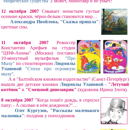
"Мифические существа")
: может, Минотавр и не убьёт?
12 октября 2007
Смывает ненастьем густые
осенние краски, чёрно-белым становится мир…
Александра Ивойлова
,
"Сказка пришла"
:
цветные сны.
11 октября 2007
Режиссер
Константин Арефьев на студии
"ЦНФ-Анима" (Москва) поставил
10-минутный мультфильм
"Про
Мыху"
по стихотворению
Людмилы
Улановой
"Стихи про огромную
мыху"
.
А в "Балтийском книжном издательстве" (Санкт-Петербург)
вышли две детские книжки
Людмилы Улановой
-
"Летучий
котёнок"
и
"Смешной динозаврик"
(художник Ирина Злотя).
8 октября 2007
"Когда пошёл дождь, я спросил
папу: - А сколько в нём дождинок?"…
Олег Кургузов
,
"Рассказы маленького
мальчика"
: полдник у пополдников.