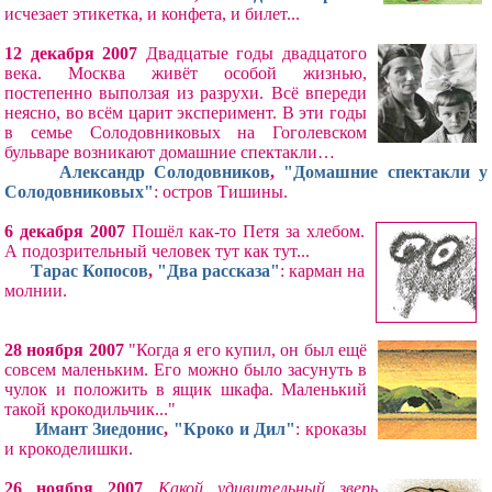
исчезает этикетка, и конфета, и билет...
12 декабря 2007
Двадцатые годы двадцатого
века. Москва живёт особой жизнью,
постепенно выползая из разрухи. Всё впереди
неясно, во всём царит эксперимент. В эти годы
в семье Солодовниковых на Гоголевском
бульваре возникают домашние спектакли…
Александр Солодовников
,
"Домашние спектакли у
Солодовниковых"
: остров Тишины.
6 декабря 2007
Пошёл как-то Петя за хлебом.
А подозрительный человек тут как тут...
Тарас Копосов
,
"Два рассказа"
: карман на
молнии.
28 ноября 2007
"Когда я его купил, он был ещё
совсем маленьким. Его можно было засунуть в
чулок и положить в ящик шкафа. Маленький
такой крокодильчик..."
Имант Зиедонис
,
"Кроко и Дил"
: кроказы
и крокоделишки.
26 ноября 2007
Какой удивительный зверь