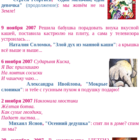
девочка"
(продолжение)
: мы живём не на
Земле!
9 ноября 2007
Решила бабушка порадовать внука вкусной
кашей, поставила кастрюлю на плиту, а сама у телевизора
устроилась…
Наталия Соломко
,
"Злой дух из манной каши"
: а крышка
всё выше и выше...
6 ноября 2007
Сударыня Киска,
Я Вас приглашаю
На ломтик сосиски
И чашечку чаю…
Александра Ивойлова
,
"Мокрые
слоники"
: и тебе с гусиным пухом я подушку подарю!
2 ноября 2007
Наклонила хвостики
Жёлтая ботва.
Как сухие гвоздики,
Падает листва…
Михаил Яснов
,
"Осенний дедушка"
: спят ли в доме? спим
ли мы?