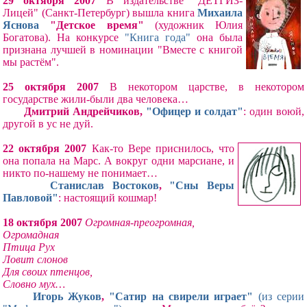
29 октября 2007
В издательстве "ДЕТГИЗ-
Лицей" (Санкт-Петербург) вышла книга
Михаила
Яснова
"Детское время"
(художник Юлия
Богатова). На конкурсе
"Книга года"
она была
признана лучшей в номинации "Вместе с книгой
мы растём".
25 октября 2007
В некотором царстве, в некотором
государстве жили-были два человека…
Дмитрий Андрейчиков,
"Офицер и солдат"
: один воюй,
другой в ус не дуй.
22 октября 2007
Как-то Вере приснилось, что
она попала на Марс. А вокруг одни марсиане, и
никто по-нашему не понимает…
Станислав Востоков
,
"Сны Веры
Павловой"
: настоящий кошмар!
18 октября 2007
Огромная-преогромная,
Огромадная
Птица Рух
Ловит слонов
Для своих птенцов,
Словно мух…
Игорь Жуков
,
"Сатир на свирели играет"
(из серии