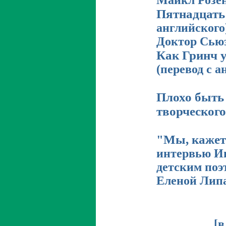
Майкл Розе
Пятнадцат
английского
Доктор Сью
Как Гринч 
(перевод с а
Плохо быть 
творческог
"Мы, кажет
интервью И
детским поэ
Еленой Лип
[
в