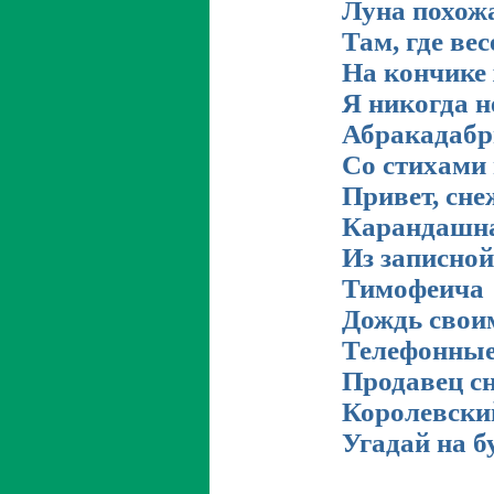
Луна похож
Там, где вес
На кончике 
Я никогда н
Абракадабр
Со стихами 
Привет, сне
Карандашна
Из записно
Тимофеича
Дождь свои
Телефонные
Продавец с
Королевски
Угадай на 