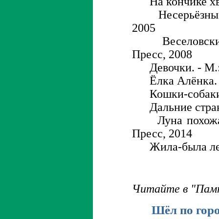
На кончике хвос
Несерьёзные и
2005
Веселовские в
Пресс, 2008
Девочки. - М.:
Ёлка Алёнка. -
Кошки-собаки. 
Дальние страны
Луна похожа н
Пресс, 2014
Жила-была леди
Читайте в "Пам
Шёл по гор