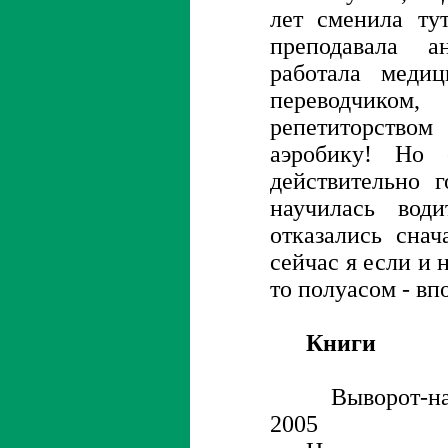
лет сменила ту
преподавала а
работала меди
переводчи
репетиторство
аэробику! Но 
действительно г
научилась вод
отказались снач
сейчас я если и 
то полуасом - вп
Книги
Выворот-нашив
2005