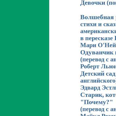
Девочки
(по
Волшебная 
стихи и ска
американски
в пересказе
Мари О'Ней
Одуванчик 
(перевод с а
Роберт Лью
Детский сад
английского
Эдвард Эст
Старик, ко
"Почему?"
(перевод с а