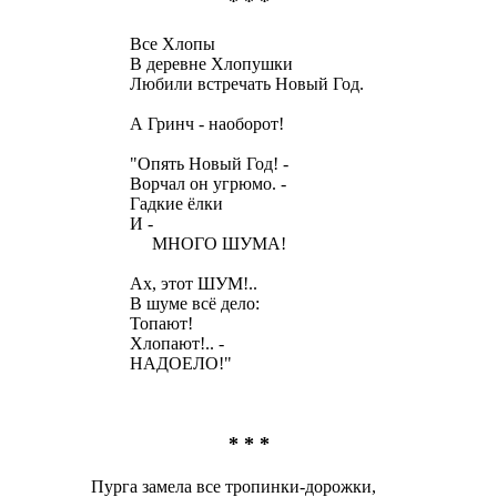
* * *
Все Хлопы
В деревне Хлопушки
Любили встречать Новый Год.
А Гринч - наоборот!
"Опять Новый Год! -
Ворчал он угрюмо. -
Гадкие ёлки
И -
МНОГО ШУМА!
Ах, этот ШУМ!..
В шуме всё дело:
Топают!
Хлопают!.. -
НАДОЕЛО!"
* * *
Пурга замела все тропинки-дорожки,