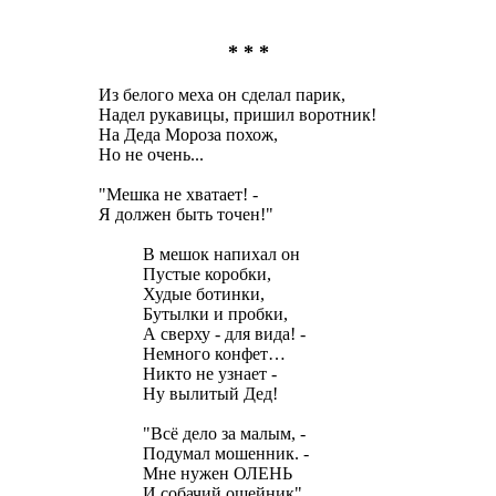
* * *
Из белого меха он сделал парик,
Надел рукавицы, пришил воротник!
На Деда Мороза похож,
Но не очень...
"Мешка не хватает! -
Я должен быть точен!"
В мешок напихал он
Пустые коробки,
Худые ботинки,
Бутылки и пробки,
А сверху - для вида! -
Немного конфет…
Никто не узнает -
Ну вылитый Дед!
"Всё дело за малым, -
Подумал мошенник. -
Мне нужен ОЛЕНЬ
И собачий ошейник".