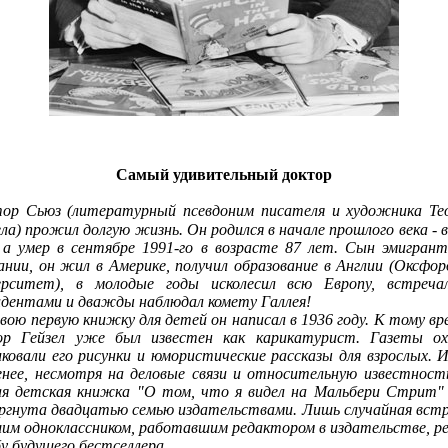
Самый удивительный доктор
тор Сьюз (литературный псевдоним писателя и художника Те
ела) прожил долгую жизнь. Он родился в начале прошлого века - в
, а умер в сентябре 1991-го в возрасте 87 лет. Сын эмигрант
ании, он жил в Америке, получил образование в Англии (Оксфор
ерситет), в молодые годы исколесил всю Европу, встреча
идентами и дважды наблюдал комету Галлея!
 первую книжку для детей он написал в 1936 году. К тому вр
ор Гейзел уже был известен как карикатурист. Газеты о
иковали его рисунки и юмористические рассказы для взрослых. 
енее, несмотря на деловые связи и относительную известность
ая детская книжка "О том, что я видел на Мальбери Стрит"
ргнута двадцатью семью издательствами. Лишь случайная встр
им одноклассником, работавшим редактором в издательстве, р
бу будущего бестселлера.