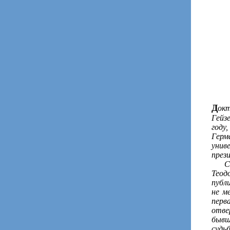
Д
ок
Гейз
году
Герм
унив
през
Свою
Теод
публ
не м
перв
отве
бывш
судь