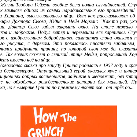
ь Теодора Гейзела вообще была полна случайностей. Слу
ик замысел одного из самых парадоксальных его произведений 
а Хортона, высиживающего яйцо. Вот как рассказывают об
рафы Доктора Сьюза, Юдис и Нейл Морган: "Как-то раз, ухо
ии, Доктор Сьюз забыл закрыть окно. На столе лежало 
нков и набросков. Подул ветер и перемешал все картинки. Слу
ок с изображением добродушного симпатяги слона оказался п
ого рисунка, с деревом. Это показалось писателю забавным,
тался придумать причину, по которой слон мог бы оказать
ве. Так возник сюжет о ленивой птице Мейзи, попросившей Хо
деть вместо неё на яйце".
годняя сказка про зануду Гринча родилась в 1957 году и сра
а бестселлером. Отрицательный герой оказался ярче и интер
иционных добрых волшебников, зайчиков и медвежат, без кото
ас не обходятся рождественские истории для малышей. П
ка, но в Америке Гринча по-прежнему любят все - от трёх до...