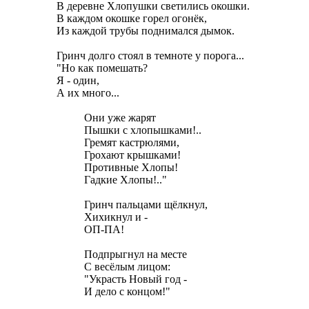
В деревне Хлопушки светились окошки.
В каждом окошке горел огонёк,
Из каждой трубы поднимался дымок.
Гринч долго стоял в темноте у порога...
"Но как помешать?
Я - один,
А их много...
Они уже жарят
Пышки с хлопышками!..
Гремят кастрюлями,
Грохают крышками!
Противные Хлопы!
Гадкие Хлопы!.."
Гринч пальцами щёлкнул,
Хихикнул и -
ОП-ПА!
Подпрыгнул на месте
С весёлым лицом:
"Украсть Новый год -
И дело с концом!"