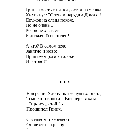
Гринч толстые нитки достал из мешка,
Хихикнул: "Оленем нарядим Дружка!
Дружок на оленя похож,
Но не очень...
Рогов не хватает -
Я должен быть точен!
А что? В самом деле...
Занятно и ново:
Привяжем рога к голове -
И готово!"
* * *
В деревне Хлопушки уснули хлопята,
Темнеют окошки... Вот первая хата.
"Тпр-рууу, стой!" -
Прошипел Гринч.
С мешком и верёвкой
Он лезет на крышу