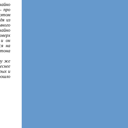
чайно
- про
 этом
дя из
много
чайно
оверх
 и он
ся на
ртона
зу же
еснее
рых и
рошло