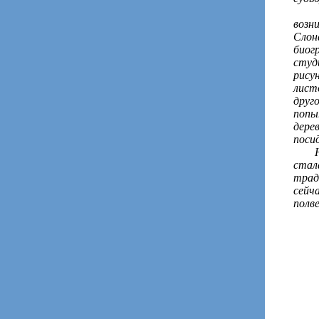
Жизн
возн
Слон
биог
студ
рису
лист
друг
попы
дере
поси
Ново
стал
трад
сейч
полве