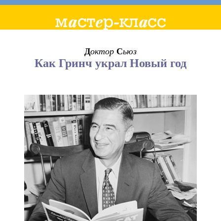
Д
октор
С
ьюз
Как Гринч украл Новый год