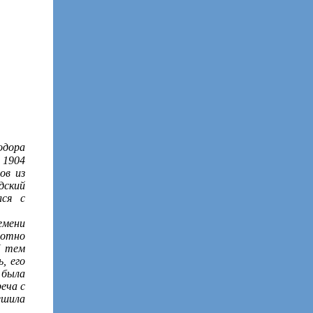
одора
 1904
ов из
дский
лся с
емени
хотно
И тем
, его
 была
еча с
ешила