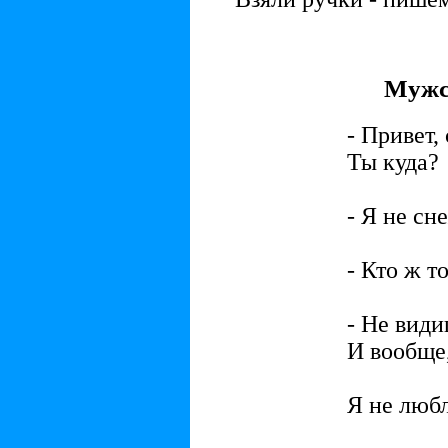
Мужс
- Привет,
Ты куда?
- Я не сн
- Кто ж т
- Не види
И вообще,
добав
Я не люб
девч