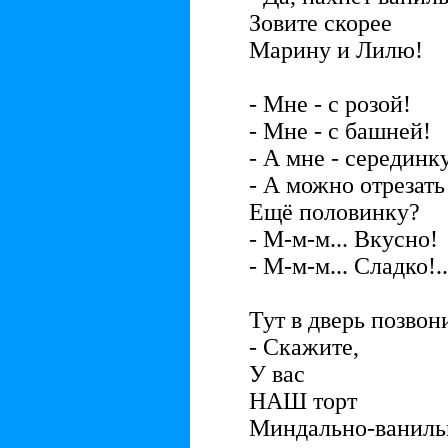
Зовите скорее
Марину и Лилю!
- Мне - с розой!
- Мне - с башней!
- А мне - серединк
- А можно отрезать
Ещё половинку?
- М-м-м... Вкусно!
- М-м-м... Сладко!..
Тут в дверь позвон
- Скажите,
У вас
НАШ торт
Миндально-ванил