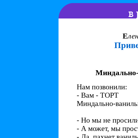
Е
ле
Приве
Миндально-
Нам позвонили:
- Вам - ТОРТ
Миндально-ваниль
- Но мы не просили
- А может, мы прос
- Да, пахнет ванил