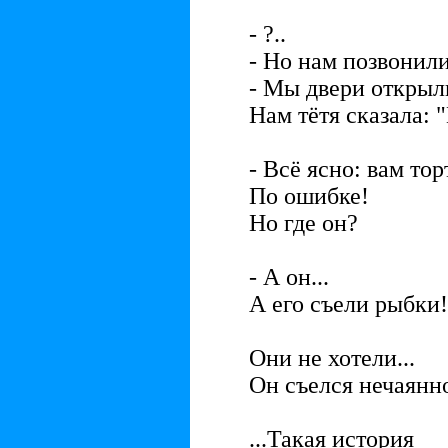
- ?..
- Но нам позвонили
- Мы двери открыли
Нам тётя сказала
- Всё ясно: вам то
По ошибке!
Но где он?
- А он...
А его съели рыбки!
Они не хотели...
Он съелся нечаянн
...Такая история