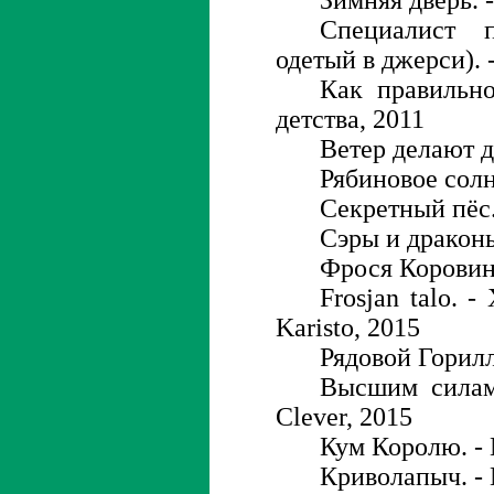
Зимняя дверь. -
Специалист 
одетый в джерси). 
Как правильно
детства, 2011
Ветер делают д
Рябиновое солн
Секретный пёс. 
Сэры и драконы
Фрося Коровина
Frosjan talo. 
Karisto, 2015
Рядовой Горилл
Высшим силам
Clever, 2015
Кум Королю. - 
Криволапыч. - 