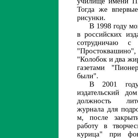
училище имени П.
Тогда же впервы
рисунки.
В 1998 году мо
в российских изд
сотрудничаю с 
"Простоквашино",
"Колобок и два жи
газетами "Пионе
были".
В 2001 год
издательский до
должность лите
журнала для подр
м, после закрыт
работу в творчес
курица" при фо