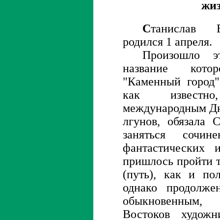
жиз
С
танислав В
родился 1 апреля.
Произошло э
название кото
"Каменный город"
как известно
международным Днё
лгунов, обязала 
заняться сочи
фантастических 
пришлось пройти т
(путь), как и по
однако продолже
обыкновенным,
Востоков художн