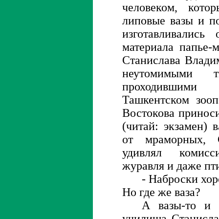
человеком, кото
липовые вазы и п
изготавливалис
материала папье-
Станислава Влади
неутомимыми тв
проходившим
Ташкентском зооп
Востокова принос
(читай: экзамен) 
от мраморных, 
удивлял комисс
журавля и даже пт
- Наброски хор
Но где же ваза?
А вазы-то и 
училища Станисла