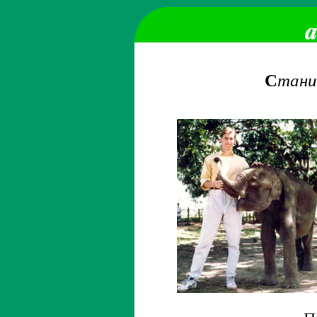
С
тани