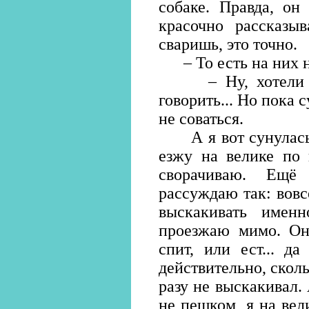
собаке. Правда, он 
красочно рассказы
сваришь, это точно.
– То есть на них н
– Ну, хотели вр
говорить... Но пока 
не соваться.
А я вот сунулась. 
езжу на велике по 
сворачиваю. Ещё
рассуждаю так: вовс
выскакивать имен
проезжаю мимо. Он,
спит, или ест... д
действительно, сколь
разу не выскакивал.
не пешком, я на вел