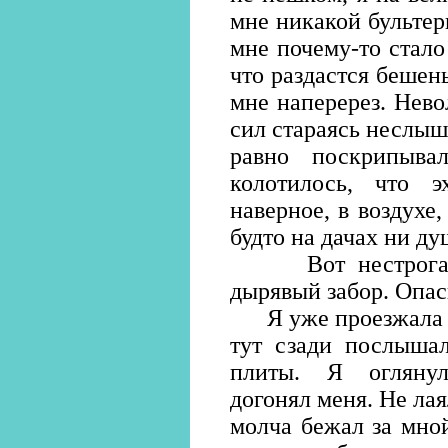
мне никакой бультерь
мне почему-то стало
что раздастся бешен
мне наперерез. Нево
сил стараясь неслыш
равно поскрипыва
колотилось, что 
наверное, в воздухе,
будто на дачах ни душ
Вот нестроганая 
дырявый забор. Опас
Я уже проезжала м
тут сзади послышал
плиты. Я оглянул
догонял меня. Не лая
молча бежал за мно