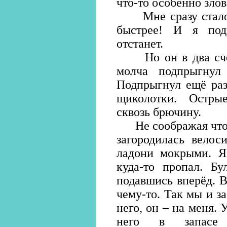
что-то особенно зло
Мне сразу стало ж
быстрее! И я под
отстанет.
Но он в два счёта
молча подпрыгнул 
Подпрыгнул ещё раз
щиколотки. Остры
сквозь брючину.
Не соображая что д
загородилась велос
ладони мокрыми. Я 
куда-то пропал. Бу
подавшись вперёд. 
чему-то. Так мы и з
него, он – на меня. 
него в запасе 