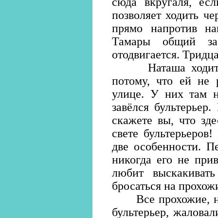
сюда вкругаля, ес
позволяет ходить че
прямо напротив н
Тамары общий за
отодвигается. Тридца
Наташа ходит к 
потому, что ей не 
улице. У них там н
завёлся бультерьер.
скажете вы, что зде
свете бультерьеров!
две особенности. Пе
никогда его не при
любит выскакиват
бросаться на прохож
Все прохожие, на 
бультерьер, жаловал