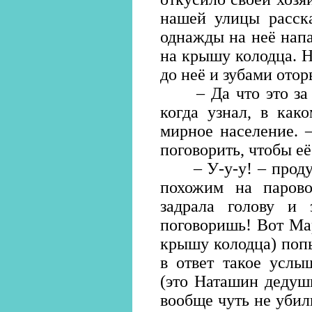
нашей улицы расска
однажды на неё напа
на крышу колодца. 
до неё и зубами отор
– Да что это за со
когда узнал, в как
мирное население. –
поговорить, чтобы её
– У-у-у! – продуд
похожим на парово
задрала голову и 
поговоришь! Вот Ма
крышу колодца) попы
в ответ такое услы
(это Наташин дедушк
вообще чуть не убили