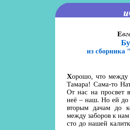
Е
вг
Бу
из сборника 
Х
орошо, что между
Тамара! Сама-то На
От нас на просвет 
неё – наш. Но ей до 
вторым дачам до к
между заборов к нам
сто до нашей калитк