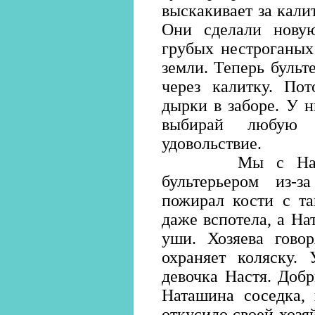
выскакивает за кали
Они сделали нову
грубых нестроганых
земли. Теперь бульт
через калитку. Пот
дырки в заборе. У н
выбирай любую
удовольствие.
Мы с Наташей
бультерьером из-
пожирал кости с та
даже вспотела, а На
уши. Хозяева говор
охраняет коляску.
девочка Настя. Добр
Наташина соседка, 
откусило своей хозя