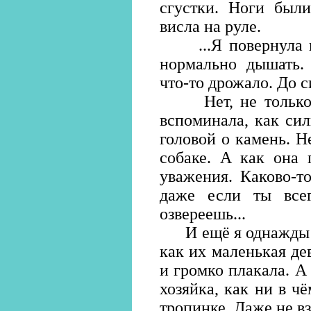
сгустки. Ноги были
висла на руле.
...Я повернула на
нормально дышать.
что-то дрожало. До с
Нет, не только из
вспоминала, как сил
головой о камень. Н
собаке. А как она 
уважения. Каково-т
даже если ты все
озвереешь...
И ещё я однажды ви
как их маленькая дев
и громко плакала. А 
хозяйка, как ни в ч
тропинке. Даже не вз