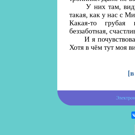
У них там, видно,
такая, как у нас с М
Какая-то грубая
беззаботная, счастлив
И я почувствовала 
Хотя в чём тут моя в
[
в
Э
л
е
ктр
о