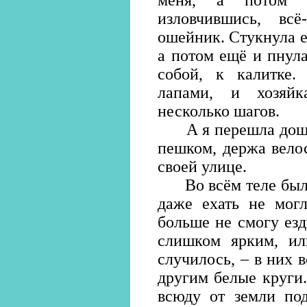
меня, а потом и
изловчившись, вс
ошейник. Стукнула е
а потом ещё и пнула
собой, к калитке.
лапами, и хозяй
несколько шагов.
А я перешла дощат
пешком, держа велос
своей улице.
Во всём теле была 
даже ехать не могл
больше не смогу езд
слишком ярким, ил
случилось, – в них 
другим белые круги.
всюду от земли по