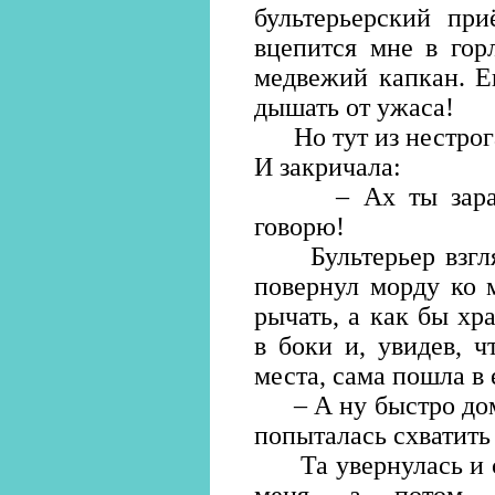
бультерьерский пр
вцепится мне в гор
медвежий капкан. Е
дышать от ужаса!
Но тут из нестрога
И закричала:
– Ах ты зараза!
говорю!
Бультерьер взглян
повернул морду ко 
рычать, а как бы хр
в боки и, увидев, ч
места, сама пошла в 
– А ну быстро домой
попыталась схватить
Та увернулась и с 