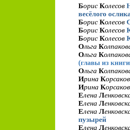
Б
орис
К
олесов
весёлого ослик
Б
орис
К
олесов
Б
орис
К
олесов
Б
орис
К
олесов
О
льга
К
олпако
О
льга
К
олпако
(главы из книги
О
льга
К
олпако
И
рина
К
орсако
И
рина
К
орсако
Е
лена
Л
енковск
Е
лена
Л
енковск
Е
лена
Л
енковск
пузырей
Е
лена
Л
енковск