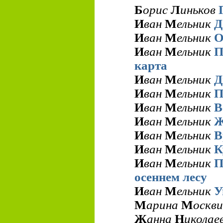
Б
орис
Л
иньков
И
ван
М
ельник
Д
И
ван
М
ельник
О
И
ван
М
ельник
П
карта
И
ван
М
ельник
Д
И
ван
М
ельник
П
И
ван
М
ельник
В
И
ван
М
ельник
Ж
И
ван
М
ельник
В
И
ван
М
ельник
К
И
ван
М
ельник
П
осеннем лесу
И
ван
М
ельник
У
М
арина
М
оскв
Ж
анна
Н
иколае