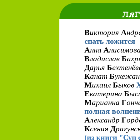
В
иктория
А
ндр
спать ложится
А
нна
А
нисимов
В
ладислав
Б
ахр
Д
арья
Б
ехтенё
К
анат
Б
укежа
М
ихаил
Б
ыков
Е
катерина
Б
ыс
М
арианна
Г
онч
полная волнени
А
лександр
Г
орд
К
сения
Д
рагунс
(из книги "Суп 