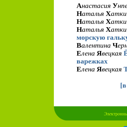
А
настасия
У
нп
Н
аталья
Х
атк
Н
аталья
Х
атк
Н
аталья
Х
атк
морскую гальк
В
алентина
Ч
ер
Е
лена
Я
вецкая
варежках
Е
лена
Я
вецкая
[
в
Э
л
е
ктр
о
нн