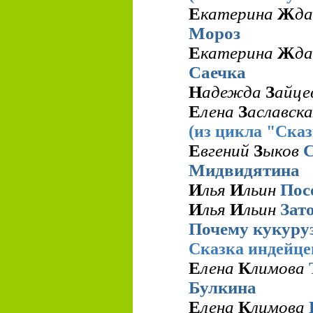
Е
катерина
Ж
д
Мороз
Е
катерина
Ж
д
Саечка
Н
адежда
З
айце
Е
лена
З
аславск
(из цикла "Ска
Е
вгений
З
ыков
С
Мидвидятина
И
лья
И
льин
Пос
И
лья
И
льин
Зат
Почему кукуруз
Cказка индейце
Е
лена
К
лимова
Булкина
Е
лена
К
лимова