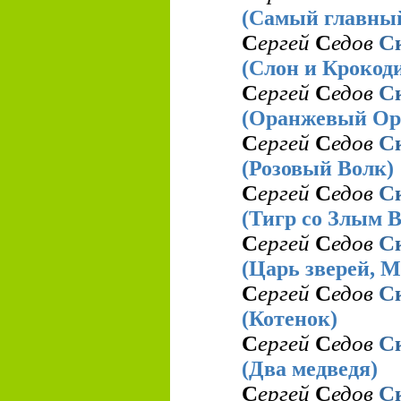
(Самый главны
С
ергей
С
едов
С
(Слон и Крокод
С
ергей
С
едов
С
(Оранжевый Ор
С
ергей
С
едов
С
(Розовый Волк)
С
ергей
С
едов
С
(Тигр со Злым 
С
ергей
С
едов
С
(Царь зверей, М
С
ергей
С
едов
С
(Котенок)
С
ергей
С
едов
С
(Два медведя)
С
ергей
С
едов
С