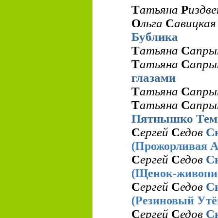
Т
атьяна
Р
издв
О
льга
С
авицка
Бублика
Т
атьяна
С
апры
Т
атьяна
С
апры
глазами
Т
атьяна
С
апры
Т
атьяна
С
апры
Пятнышко Тем
С
ергей
С
едов
С
(Прожорливая А
С
ергей
С
едов
С
(Щенок-живопи
С
ергей
С
едов
С
(Резиновый Утё
С
ергей
С
едов
С