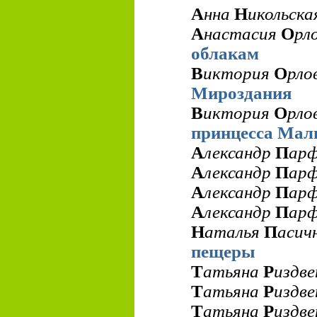
А
нна
Н
икольск
А
настасия
О
рл
облакам
В
иктория
О
рло
Мироздания
В
иктория
О
рло
принцесса Мал
А
лександр
П
ар
А
лександр
П
ар
А
лександр
П
ар
А
лександр
П
ар
Н
аталья
П
асич
пещеры
Т
атьяна
Р
издв
Т
атьяна
Р
издв
Т
атьяна
Р
издв