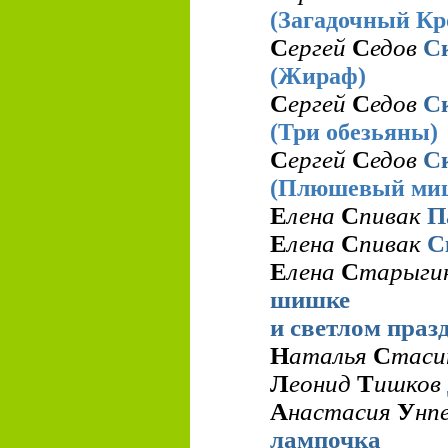
(Загадочный Кр
С
ергей
С
едов
С
(Жираф)
С
ергей
С
едов
С
(Три обезьяны)
С
ергей
С
едов
С
(Плюшевый ми
Е
лена
С
пивак
П
Е
лена
С
пивак
С
Е
лена
С
тарыги
шишке
и светлом праз
Н
аталья
С
тас
Л
еонид
Т
ишков
А
настасия
У
нп
лампочка