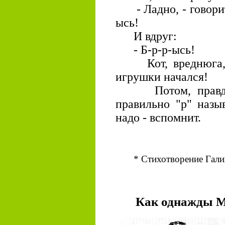
- Ладно, - говорит
ысь!
И вдруг:
- Б-р-р-ысь!
Кот, вреднюга, ср
игрушки начался!
Потом, правда, 
правильно "р" назыв
надо - вспомнит.
* Стихотворение Гали
Как однажды М