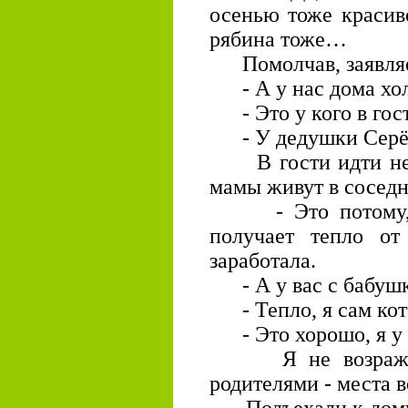
осенью тоже красив
рябина тоже…
Помолчав, заявляе
- А у нас дома холо
- Это у кого в гос
- У дедушки Серёж
В гости идти нед
мамы живут в соседн
- Это потому, - 
получает тепло от
заработала.
- А у вас с бабушк
- Тепло, я сам кот
- Это хорошо, я у в
Я не возражаю, 
родителями - места в