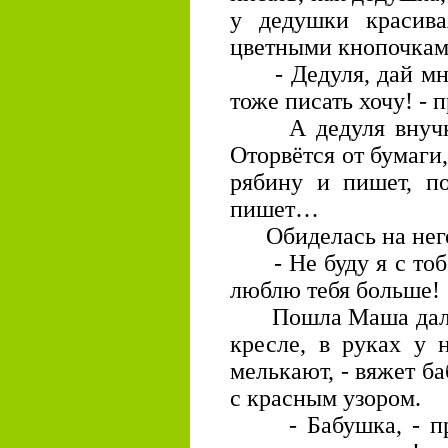
у дедушки красивая
цветными кнопочкам
- Дедуля, дай мне,
тоже писать хочу! - 
А дедуля внучку 
Оторвётся от бумаги,
рябину и пишет, по
пишет…
Обиделась на нег
- Не буду я с тобо
люблю тебя больше!
Пошла Маша дальше
кресле, в руках у 
мелькают, - вяжет ба
с красным узором.
- Бабушка, - про