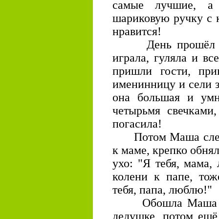
самые лучшие, а
шариковую ручку с к
нравится!
День прошёл про
играла, гуляла и вс
пришли гости, при
именинницу и сели з
она большая и умн
четырьмя свечками
погасила!
Потом Маша слезла
к маме, крепко обнял
ухо: "Я тебя, мама,
колени к папе, тож
тебя, папа, люблю!"
Обошла Маша сто
дедушке, потом ещё