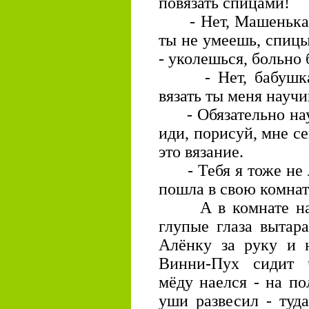
повязать спицами!
- Нет, Машенька, -
ты не умеешь, спицы
- уколешься, больно 
- Нет, бабушка, 
вязать ты меня науч
- Обязательно науч
иди, порисуй, мне с
это вязание.
- Тебя я тоже не л
пошла в свою комнат
А в комнате на п
глупые глаза вытар
Алёнку за руку и 
Винни-Пух сидит ч
мёду наелся - на по
уши развесил - туд