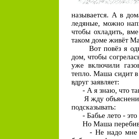
называется. А в до
ледяные, можно нап
чтобы охладить, вм
таком доме живёт Ма
Вот повёз я одна
дом, чтобы согрелас
уже включили газо
тепло. Маша сидит в
вдруг заявляет:
- А я знаю, что так
Я жду объяснения,
подсказывать:
- Бабье лето - это
Но Маша перебив
- Не надо мне объ