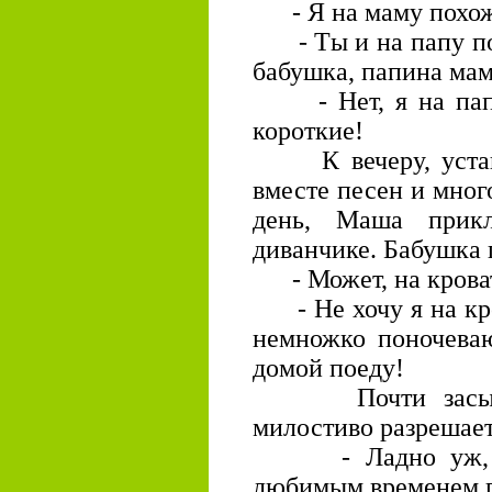
- Я на маму похожа
- Ты и на папу пох
бабушка, папина мам
- Нет, я на папу 
короткие!
К вечеру, уставша
вместе песен и много
день, Маша прик
диванчике. Бабушка 
- Может, на крова
- Не хочу я на кро
немножко поночеваю
домой поеду!
Почти засыпая,
милостиво разрешает
- Ладно уж, пус
любимым временем 