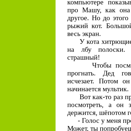
компьютере показыв
про Машу, как она
другое. Но до этого
рыжий кот. Большой
весь экран.
У кота хитрющие ч
на лбу полоски.
страшный!
Чтобы посмотрет
прогнать. Дед гов
исчезает. Потом о
начинается мультик.
Вот как-то раз пр
посмотреть, а он з
держится, шёпотом г
- Голос у меня проп
Может, ты попробуе