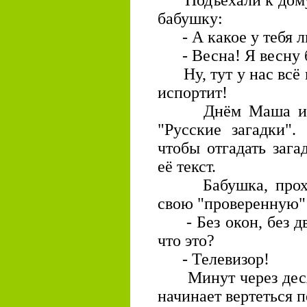
Подъехали к дому.
бабушку:
- А какое у тебя л
- Весна! Я весну б
Ну, тут у нас всё в
испортит!
Днём Маша играе
"Русские загадки".
чтобы отгадать зага
её текст.
Бабушка, проход
свою "проверенную" 
- Без окон, без дв
что это?
- Телевизор!
Минут через десят
начинает вертеться п