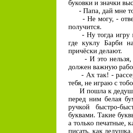
буковки и значки вы
- Папа, дай мне то
- Не могу, - отвеч
получится.
- Ну тогда игру по
где куклу Барби н
причёски делают.
- И это нельзя, - 
должен важную рабо
- Ах так! - рассер
тебя, не играю с тоб
И пошла к дедушке.
перед ним белая бу
ручкой быстро-бы
буквами. Такие букв
а только печатные, 
писать, как дедушка,