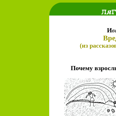
И
в
Вре
(из рассказ
Почему взросл