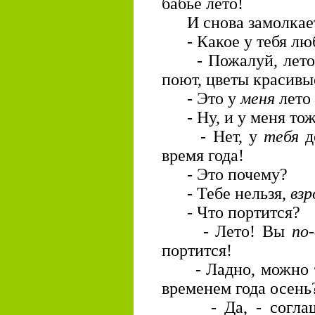
бабье лето!
И снова замолкает.
- Какое у тебя люб
- Пожалуй, лето…
поют, цветы красивы
- Это у
меня
лето 
- Ну, и у меня то
- Нет, у
тебя
д
время года!
- Это почему?
- Тебе нельзя,
вз
- Что портится?
- Лето! Вы
по
портится!
- Ладно, можно то
временем года осень
- Да, - соглашае