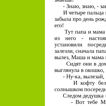
- Знаю, знаю, - зак
И четыре пальца на
забыла про день рож
его!
Тут папа и мама д
из него - насто
установили посре
залезли, сначала пап
вылез, Маша и мама 
Сидят они в домик
выглянула в окошко, 
- Ну-ка, вылезай, 
И кофту белую,
солнышком посереди
Следом дедушка -
- Вот тебе Маше