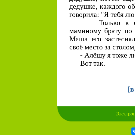
дедушке, каждого о
говорила: "Я тебя л
Только к одном
маминому брату по 
Маша его застеснял
своё место за столом,
- Алёшу я тоже л
Вот так.
[
в
Э
л
е
ктр
о