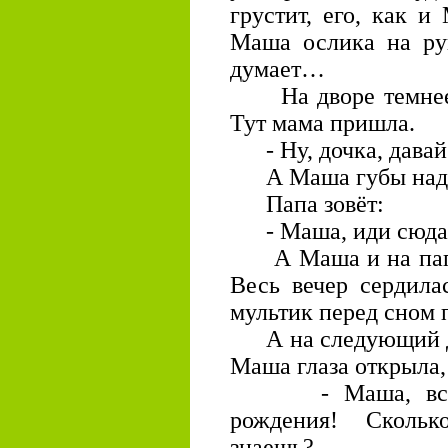
грустит, его, как и
Маша ослика на рук
думает…
На дворе темнеет,
Тут мама пришла.
- Ну, дочка, давай
А Маша губы надула
Папа зовёт:
- Маша, иди сюда, 
А Маша и на папу 
Весь вечер сердила
мультик перед сном 
А на следующий ден
Маша глаза открыла, 
- Маша, вставай
рождения! Скольк
знаешь?