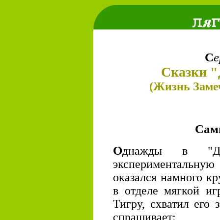
С
е
Сказки "
(Жизнь Заме
Сам
О
днажды в "Де
экспериментальную
оказался намного кр
в отделе мягкой иг
Тигру, схватил его 
спрашивает: