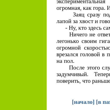
экспериментальна
огромная, как гора. 
Заяц сразу подо
лапой за хвост и гов
- Ну, кто здесь са
Ничего не ответи
легонько своим гиг
огромной скоростью
врезался головой в 
на пол.
После этого случа
задумчивый. Тепер
поверить, что раньш
[
начало
] [
в п