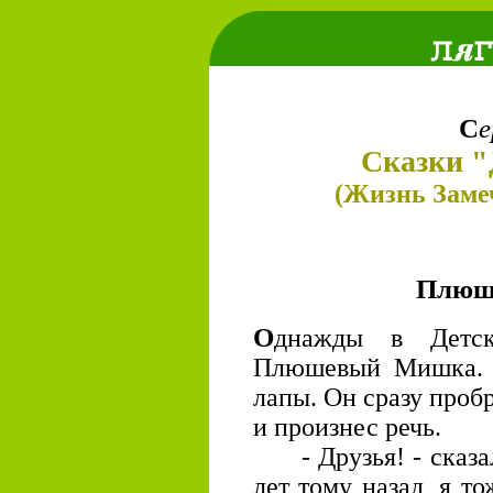
С
е
Сказки "
(Жизнь Заме
Плюш
О
днажды в Детс
Плюшевый Мишка. И
лапы. Он сразу проб
и произнес речь.
- Друзья! - сказал 
лет тому назад, я т