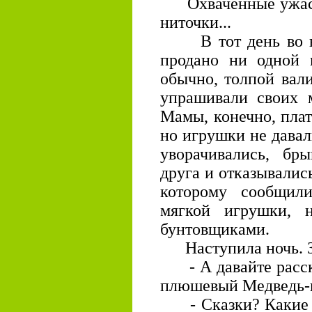
Охваченные ужасом
ниточки...
В тот день во вс
продано ни одной 
обычно, толпой вал
упрашивали своих м
Мамы, конечно, плат
но игрушки не давал
уворачивались, бры
друга и отказывалис
которому сообщил
мягкой игрушки, 
бунтовщиками.
Наступила ночь. Зв
- А давайте расска
плюшевый Медведь-
- Сказки? Какие ск