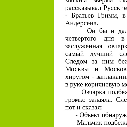
мягким зверям с
рассказывал Русские
- Братьев Гримм, в
Андерсена.
Он бы и дальше 
четвертого дня 
заслуженная овчар
самый лучший сл
Следом за ним бе
Москвы и Московс
хиругом - заплакан
в руке коричневую м
Овчарка подбежа
громко залаяла. Сл
пот и сказал:
- Объект обнаруж
Мальчик подбежал