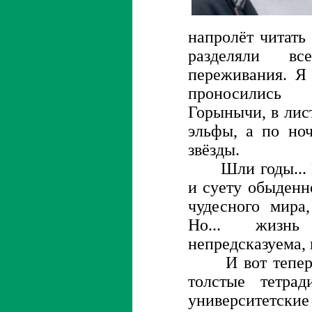
напролёт читать
разделяли 
переживания. Я
проносились
Горынычи, в лис
эльфы, а по но
звёзды.
Шли годы... П
и суету обыденн
чудесного мира,
Но... жизн
непредсказуема, 
И вот теперь, 
толстые тетра
университе