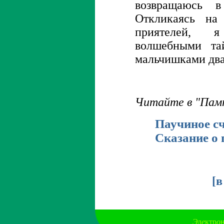
возвращаюсь 
Откликаясь на
приятелей, 
волшебными та
мальчишками два
Читайте в "Пам
Паучиное с
Сказание о 
[
в
Э
л
е
ктр
о