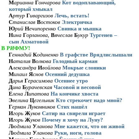
М
арианна
Г
ончарова
Кот водоплавающий,
который хмыкал
А
ртур
Г
иваргизов
Лечь, встать!
С
танислав
В
остоков
Электричка
Ю
рий
Н
ечипоренко
Свинка и мышка
Н
ина
Г
орланова
,
В
ячеслав
Б
укур
Тургенев –
сын Ахматовой
В Р
И
ФМ
У
!
Г
еннадий
К
одиненко
В графстве Врядлислышали
Н
аталия
В
олкова
Голодный карман
А
лександра
И
войлова
Мокрые слоники
М
ихаил
Я
снов
Осенний дедушка
Д
арья
Г
ерасимова
Осеннее утро
Д
ина
Б
урачевская
Часовой и весовой
Е
лена
Л
ипатова
На кончике хвоста
Э
велина
Ц
егельник
Кто стрекочет надо мной?
Г
ерман
Л
укомников
Стих нашёл
И
горь
Ж
уков
Сатир на свирели играет
И
горь
Ж
уков
Почему я хочу на Луну?
Л
юдмила
У
ланова
Мне кажется, что он живой
Л
юдмила
У
ланова
Руки, ноги, голова