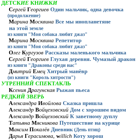
Д
Е
ТСК
ИЕ
КН
И
ЖК
И
С
ергей
Г
еоргиев
Один мальчик, одна девочка
(продолжение)
М
арина
М
осквина
Все мы инопланетяне
на этой земле
из книги "Моя собака любит джаз"
М
арина
М
осквина
Репетитор
из книги "Моя собака любит джаз"
О
лег
К
ургузов
Рассказы маленького мальчика
С
ергей
Г
еоргиев
Глухая деревня. Чумазый дракон
из книги "Драконы среди нас"
Д
митрий
Е
мец
Хитрый манёвр
(из книги "Король хитрости")
У
ТР
Е
НН
ИЙ
СП
Е
КТ
А
КЛЬ
К
сения
Д
рагунская
Рыжая пьеса
Р
Е
ДК
ИЙ
ЗВ
Е
Р
Ь
А
лександра
И
войлова
Сказка пришла
А
лександр
В
ойцеховский
Дом с хорошим видом
А
лександр
В
ойцеховский
К заветному дуплу
Т
атьяна
М
ясникова
Путешествие на курице
М
аксим
П
окалёв
Дневник
(День птиц)
Д
арья
Г
ерасимова
,
w
illich
Коту хорош