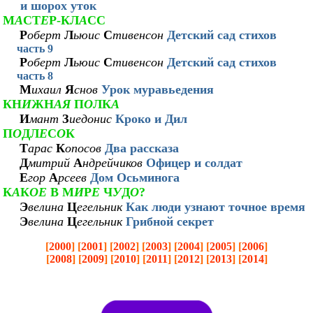
и шорох уток
М
А
СТ
Е
Р-КЛ
А
СС
Р
оберт
Л
ьюис
С
тивенсон
Детский сад стихов
часть 9
Р
оберт
Л
ьюис
С
тивенсон
Детский сад стихов
часть 8
М
ихаил
Я
снов
Урок муравьедения
КН
И
ЖН
АЯ
П
О
ЛК
А
И
мант
З
иедонис
Кроко и Дил
П
О
ДЛ
Е
С
О
К
Т
арас
К
опосов
Два рассказа
Д
митрий
А
ндрейчиков
Офицер и солдат
Е
гор
А
рсеев
Дом Осьминога
К
А
К
ОЕ
В М
И
Р
Е
Ч
У
Д
О
?
Э
велина
Ц
егельник
Как люди узнают точное время
Э
велина
Ц
егельник
Грибной секрет
[
2000
] [
2001
] [
2002
] [
2003
] [
2004
] [
2005
] [
2006
]
[
2008
] [
2009
] [
2010
] [
2011
] [
2012
] [
2013
] [
2014
]