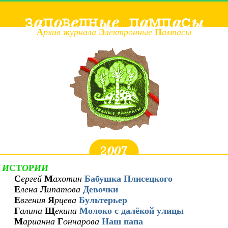
А
рхив
ж
урнала
Э
лектронные
П
ампасы
И
СТ
О
Р
ИИ
С
ергей
М
ахотин
Бабушка Плисецкого
Е
лена
Л
ипатова
Девочки
Е
вгения
Я
рцева
Бультерьер
Г
алина
Щ
екина
Молоко с далёкой улицы
М
арианна
Г
ончарова
Наш папа