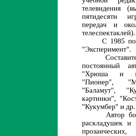
учебной редак
телевидения (
пятидесяти иг
передач и око
телеспектаклей).
С 1985 по 198
"Эксперимент".
Составитель,
постоянный ав
"Хрюша и ком
"Пионер", "М
"Баламут", "
картинки", "Кос
"Кукумбер" и др.
Автор более 
раскладушек и 
прозаическ