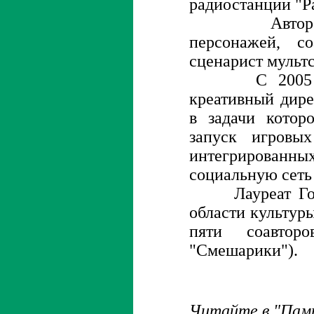
радиостанции "Р
Автор назв
персонажей, с
сценарист мульт
С 2005 по 
креативный дир
в задачи котор
запуск игровых
интегрированны
социальную сеть
Лауреат Госу
области культуры
пяти соавтор
"Смешарики").
Читайте в "Пам