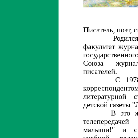
П
исатель, поэт, 
Родился в 1
факультет журн
государственно
Союза журна
писателей.
С 1978 по 
корреспонд
литературной с
детской газеты 
В это же вр
телепередаче
малыши!" и с