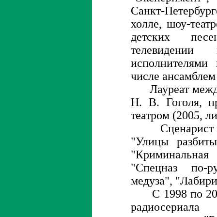
Санкт-Петербу
холле, шоу-теат
детских пес
телевидении
исполнителями 
числе ансамблем
Лауреат междун
Н. В. Гоголя, 
театром (2005, л
Сценарист те
"Улицы разбиты
"Криминальная
"Спецназ по-р
медуза", "Лабири
С 1998 по 2001
радиосериа