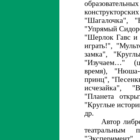
образовате
конструкторск
"Шагалочка", "
"Упрямый Сидоро
"Шерлок Гавс и 
играть!", "Муль
замка", "Кругл
"Изучаем…" (
время), "Нюша
принц", "Песенк
исчезайка", "
"Планета откры
"Круглые истории
др.
Автор либретт
театральным 
"Эксперимент"