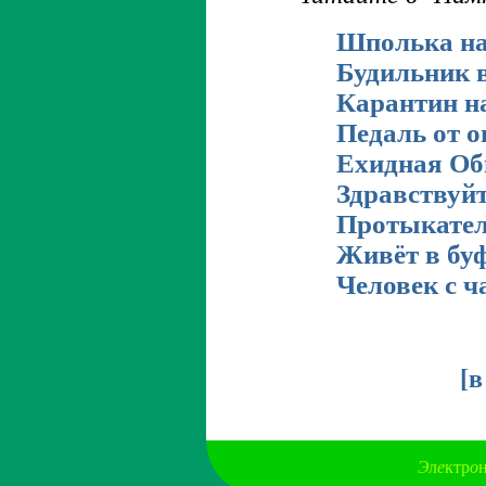
Шполька на
Будильник в
Карантин н
Педаль от о
Ехидная Об
Здравствуйт
Протыкател
Живёт в буф
Человек с ч
[
в
Э
л
е
ктр
о