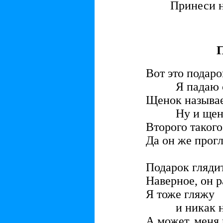
Принеси 
Вот это подаро
Я падаю с 
Щенок называе
Ну и щено
Второго такого,
Да он же прогл
Подарок глядит
Наверное, он 
Я тоже гляжу
и никак не
А может, меня