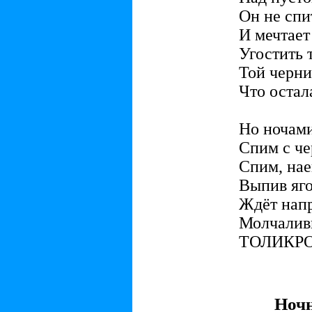
Он не спи
И мечтает
Угостить 
Той черни
Что остала
Но ночами
Спим с ч
Спим, нае
Выпив яго
Ждёт напр
Молчалив
ТОЛИКРО
Ноч