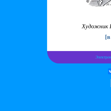
Художник 
[
в
Э
л
е
ктр
о