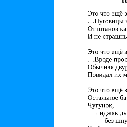
П
Это что ещё 
…Пуговицы 
От штанов ка
И не страшны
Это что ещё 
…Вроде прос
Обычная двур
Повидал их м
Это что ещё 
Остальное б
Чугунок,
пиджак ды
без шнурка