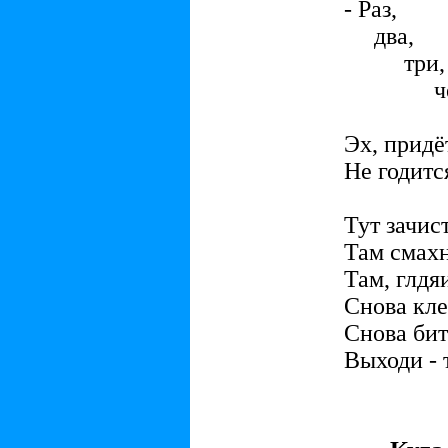
- Раз,
два,
три,
четы
пя
Эх, придё
Не годитс
Тут зачист
Там смах
Там, глдя
Снова кле
Снова би
Выходи - 