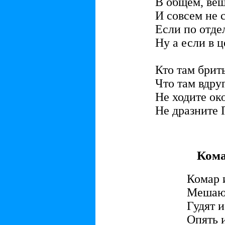
В общем, ве
И совсем не 
Если по отдел
Ну а если в 
Кто там брит
Что там вдру
Не ходите ок
Не дразните
Кома
Комар 
Мешают
Гудят и
Опять и