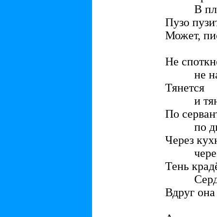
В плеча
Пузо пузи
Может, пи
Не споткн
не натк
Тянется
и тяне
По серван
по див
Через кух
через 
Тень крад
Сердце 
Вдруг она