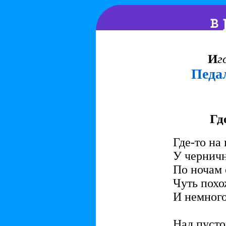
И
г
Педа
Гд
Где-то на
У черничн
По ночам 
Чуть похо
И немного 
Над пусто