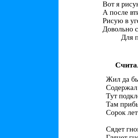
Вот я рису
А после в
Рисую в уг
Довольно с
Для поб
Счита
Жил да бы
Содержал 
Тут подкл
Там прибь
Сорок лет
Сядет гно
Глянет гн