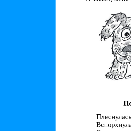
П
Плеснулась
Вспорхнула