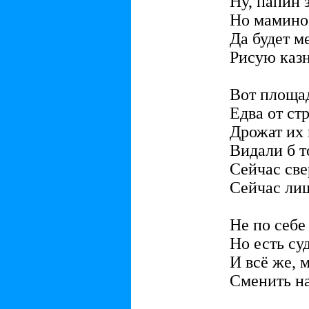
Ну, папин з
Но мамино 
Да будет м
Рисую казн
Вот площад
Едва от ст
Дрожат их 
Видали б 
Сейчас све
Сейчас лиш
Не по себе
Но есть су
И всё же, 
Сменить на