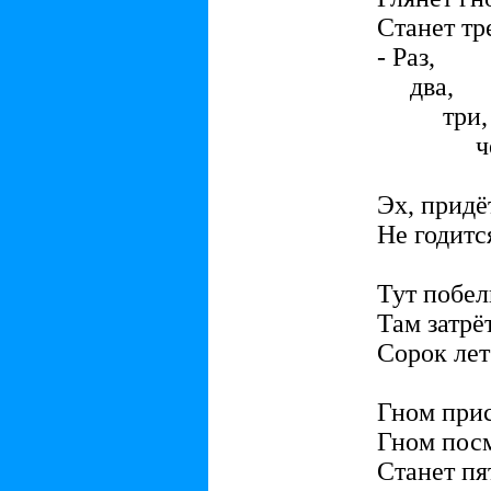
Станет тр
- Раз,
два,
три,
четы
пя
Эх, придё
Не годитс
Тут побел
Там затрёт
Сорок лет
Гном прис
Гном посм
Станет пя