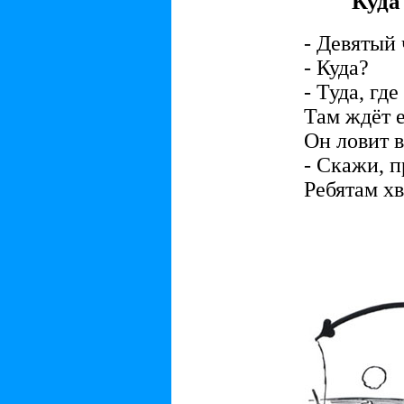
Куда
- Девятый 
- Куда?
- Туда, где
Там ждёт е
Он ловит в
- Скажи, п
Ребятам хв