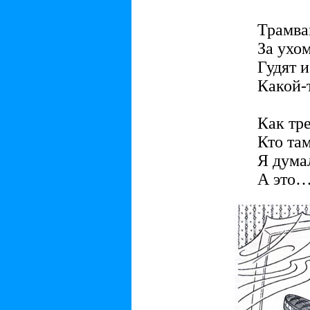
Трамвай
За ухом
Гудят и
Какой-
Как тре
Кто там
Я дума
А это