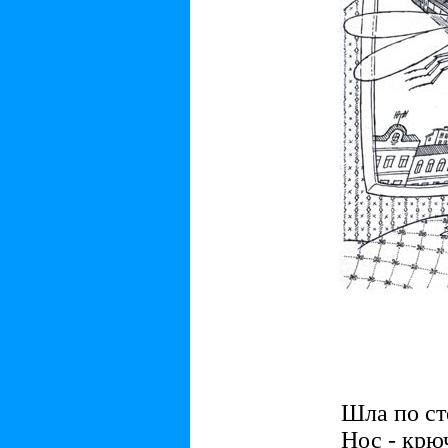
Шла по сте
Нос - крю