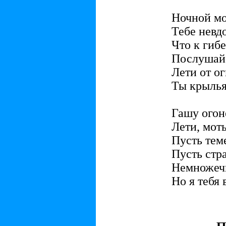
Ночной мо
Тебе невд
Что к гиб
Послушай
Лети от ог
Ты крылья
Гашу огон
Лети, мот
Пусть тем
Пусть стр
Немножечк
Но я тебя 