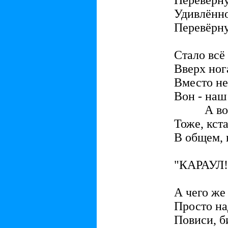
Перевёрну
Удивлённо
Перевёрну
Стало всё
Вверх ног
Вместо не
Вон - наш 
А вон -
Тоже, кста
В общем, 
"КАРАУЛ!
А чего же
Просто на
Повиси, б