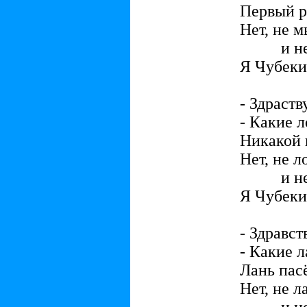
Первый р
Нет, не 
и не ц
Я Чубеки
- Здраств
- Какие 
Никакой н
Нет, не л
и не з
Я Чубеки
- Здравст
- Какие 
Лань пас
Нет, не л