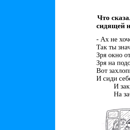
Что сказа
сидящей н
- Ах не хо
Так ты знач
Зря окно от
Зря на под
Вот захлоп
И сиди себе
И закрыл
На забор