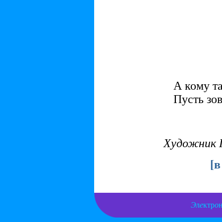
ут
бе
кр
бег
ко
кр
А кому та
Пусть зов
Художник 
[
в
Э
л
е
ктр
о