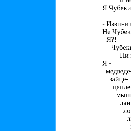
и не у
Я Чубеки
- Извини
Не Чубек
- Я?!
Чубеки
Ни ка
Я -
медведе
зайце-
цапле
мыше
лане
лос
лис
вол