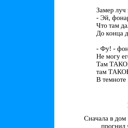
Замер луч 
- Эй, фона
Что там да
До конца д
- Фу! - фон
Не могу ег
Там ТАК
там ТАК
В темноте
Сначала в дом
прогнил чер