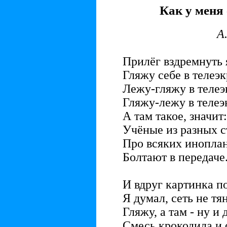
Как у меня
А
Прилёг вздремнуть 
Гляжу себе в телеэк
Лежу-гляжу в телеэк
Гляжу-лежу в телеэк
А там такое, значит:
Учёные из разных с
Про всяких инопла
Болтают в передаче
И вдруг картинка п
Я думал, сеть не тян
Гляжу, а там - ну и д
Смесь крокодила и 