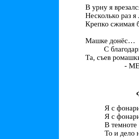
В урну я врезалс
Несколько раз я
Крепко сжимая 
Машке донёс…
С благодарн
Та, съев ромашки
- МЕ-Е-Е
Я с фонар
Я с фонар
В темноте 
То и дело 