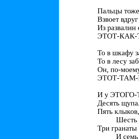
Пальцы тоже 
Взвоет вдруг 
Из развалин
ЭТОТ-КАК-
То в шкафу з
То в лесу заб
Он, по-моему
ЭТОТ-ТАМ-
И у ЭТОГО
Десять щупал
Пять клыков
Шесть клеш
Три гранаты
И семь м