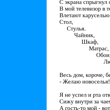
С экрана спрыгнул он
В мой телевизор в т
Влетают каруселью
Стол,
Стулья.
Чайник,
Шкаф,
Матрас,
Обои
Люстр
Унита
Весь дом, короче, 
- Желаю новоселья!
Я не успел и рта от
Сижу внутри за чае
А гость-то мой - вот