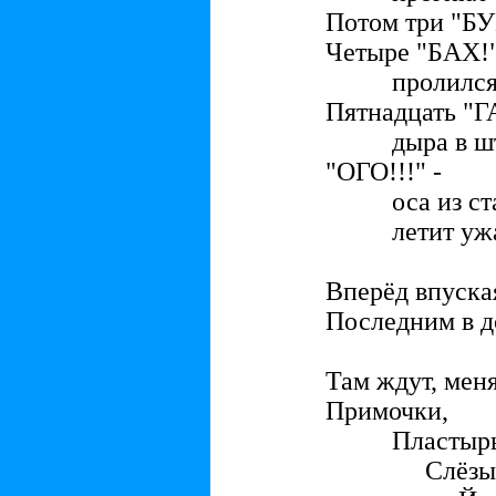
Потом три "БУ
Четыре "БАХ!"
пролился ча
Пятнадцать "ГА
дыра в шт
"ОГО!!!" -
оса из ст
летит ужасн
Вперёд впуска
Последним в 
Там ждут, меня
Примочки,
Пластырь
Слёзы