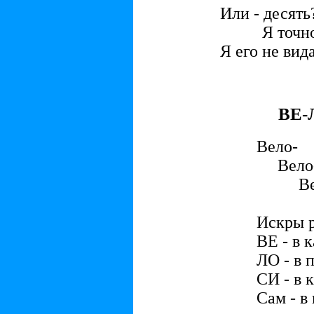
Или - десять
Я точно н
Я его не вид
ВЕ-
Вело-
Вело
Вел
БАХ
Искры р
ВЕ - в к
ЛО - в 
СИ - в 
Сам - в 