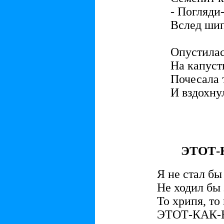
- Погляди-
Вслед шип
Опустилас
На капуст
Почесала 
И вздохну
- Ну 
ЭТОТ-
Я не стал бы
Не ходил бы 
То хрипя, то
ЭТОТ-КАК-