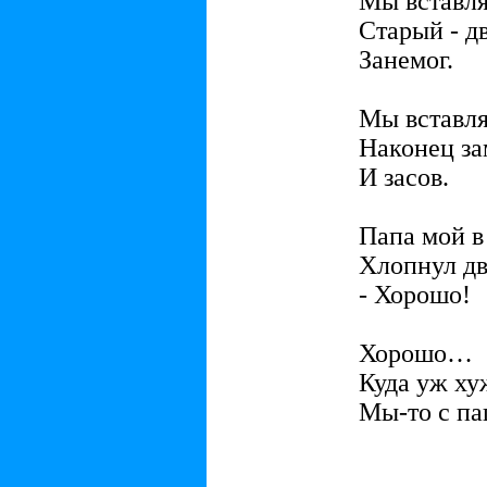
Мы вставля
Старый - дв
Занемог.
Мы вставля
Наконец за
И засов.
Папа мой в
Хлопнул дв
- Хорошо!
Хорошо…
Куда уж ху
Мы-то с п