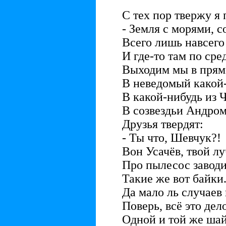
С тех пор твержу я 
- Земля с морями, с
Всего лишь навсего
И где-то там по сре
Выходим мы в прям
В неведомый какой
В какой-нибудь из
В созвездьи Андром
Друзья твердят:
- Ты что, Шевчук?!
Вон Усачёв, твой лу
Про пылесос заводи
Такие же вот байки
Да мало ль случаев в
Поверь, всё это дел
Одной и той же шай