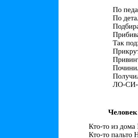
По педа
По дета
Подбир
Прибива
Так подх
Прикру
Привин
Починил
Получи
ЛО-СИ-
Человек 
Кто-то из дома
Кто-то пальто 