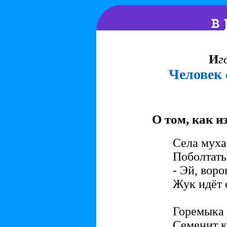
И
г
Человек 
О том, как и
Села муха
Поболтать
- Эй, воро
Жук идёт 
Горемыка 
Семенит к