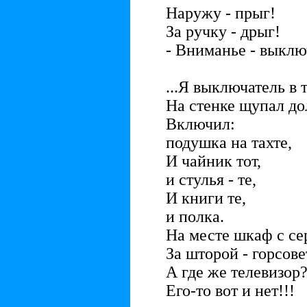
Наружу - прыг!
За ручку - дрыг!
- Вниманье - выклю
...Я выключатель в 
На стенке щупал до
Включил:
подушка на тахте,
И чайник тот,
и стулья - те,
И книги те,
и полка.
На месте шкаф с се
За шторой - горсовет
А где же телевизор
Его-то вот и нет!!!