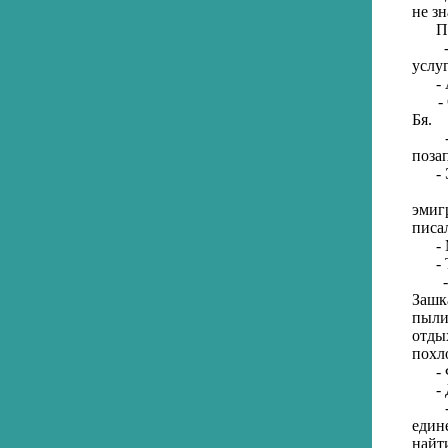
не з
Пере
- По
услу
- А
- От
Бя.
- По
поза
- Эт
- Ст
эмиг
писа
- Мн
- То
- Пр
Зашк
пыли
отдых
похл
- Фа
- Да
- Та
един
найт