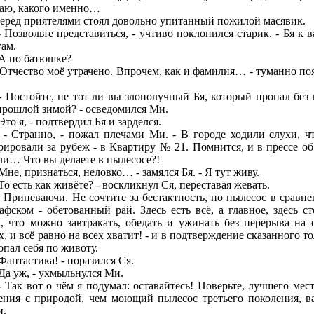
наю, какого именно…
д приятелями стоял довольно упитанный пожилой масявик.
звольте представиться, - учтиво поклонился старик. - Бя к 
гам.
 по батюшке?
чество моё утрачено. Впрочем, как и фамилия… - туманно по
стойте, не тот ли вы злополучный Бя, который пропал без 
прошлой зимой? - осведомился Ми.
о я, - подтвердил Бя и зарделся.
ранно, - пожал плечами Ми. - В городе ходили слухи, ч
рировали за рубеж - в Квартиру № 21. Помнится, и в прессе об
ли… Что вы делаете в пылесосе?!
е, признаться, неловко… - замялся Бя. - Я тут живу.
 есть как живёте? - воскликнул Ся, переставая жевать.
ипеваючи. Не сочтите за бестактность, но пылесос в сравне
афском - обетованный рай. Здесь есть всё, а главное, здесь ст
, что можно завтракать, обедать и ужинать без перерыва на 
, и всё равно на всех хватит! - и в подтверждение сказанного т
опал себя по животу.
нтастика! - поразился Ся.
 уж, - ухмыльнулся Ми.
к вот о чём я подумал: оставайтесь! Поверьте, лучшего мест
ения с природой, чем моющий пылесос третьего поколения, в
и.