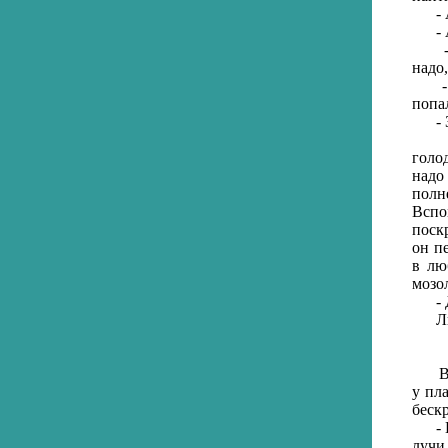
- А 
- А 
- Не
надо
- Че
попал
- За
- Эд
голо
надо
полн
Вспо
поск
он п
в лю
мозо
- До
Любо
Возд
у пл
беск
- Кр
лучи