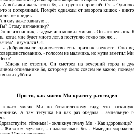
всё-таки жаль этого Бя, - с грустью произнёс Ся. - Одинок
й-то и потерянный. Помрёт однажды от заворота кишок - никто
роны не придёт.
я ему даже завидую…
? Этому изгнаннику?
 не изгнанник, - задумчиво молвил мисик. - Он - отшельник. К
дь, когда мне будет много лет, я поступлю точно так же…
чем? - изумился Ся.
бровольное одиночество есть признак зрелости. Оно ве
совершенствованию, - голосом не мальчика, но мужа заметил Ми
его?
ик не ответил. Он смотрел на вечерний город и дум
тливом отшельнике Бя, которому было совсем не важно, понеде
дня или суббота…
Про то, как мисик Ми красоту разглядел
л как-то мисик Ми по ботаническому саду, что раскинул
коннике. А там тётушка Би как раз обедала - ампельную г
яла.
равствуйте, тётенька! - окликнул пчелу Ми. - Как здоровьице?
вотом мучаюсь, - пожаловалась Би. - Намедни морожено
пекте Мира нализалась…