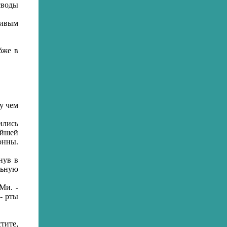
своды
живым
бже в
у чем
ились
ейшей
онны.
нув в
льную
Ми. -
- рты
тите,