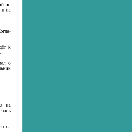
ий он
 и на
огда-
дёт к
.
ал о
льник
ся на
ерань
го на