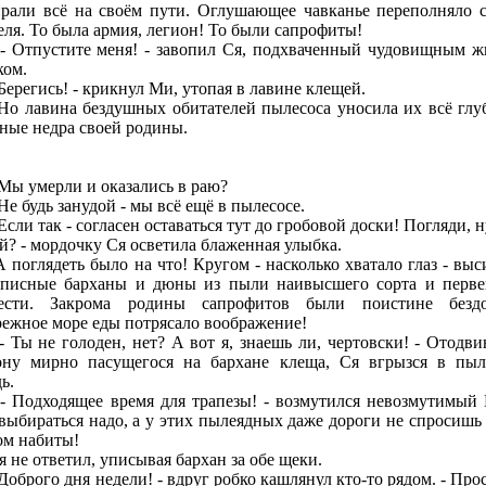
рали всё на своём пути. Оглушающее чавканье переполняло 
еля. То была армия, легион! То были сапрофиты!
пустите меня! - завопил Ся, подхваченный чудовищным 
ком.
регись! - крикнул Ми, утопая в лавине клещей.
авина бездушных обитателей пылесоса уносила их всё глу
ные недра своей родины.
 умерли и оказались в раю?
 будь занудой - мы всё ещё в пылесосе.
ли так - согласен оставаться тут до гробовой доски! Погляди, н
ай? - мордочку Ся осветила блаженная улыбка.
глядеть было на что! Кругом - насколько хватало глаз - выс
писные барханы и дюны из пыли наивысшего сорта и перв
ести. Закрома родины сапрофитов были поистине безд
режное море еды потрясало воображение!
 не голоден, нет? А вот я, знаешь ли, чертовски! - Отодви
ону мирно пасущегося на бархане клеща, Ся вгрызся в пы
ь.
дходящее время для трапезы! - возмутился невозмутимый 
выбираться надо, а у этих пылеядных даже дороги не спросишь 
ом набиты!
е ответил, уписывая бархан за обе щеки.
брого дня недели! - вдруг робко кашлянул кто-то рядом. - Прос