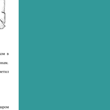
ком в
онам.
метил
шаром