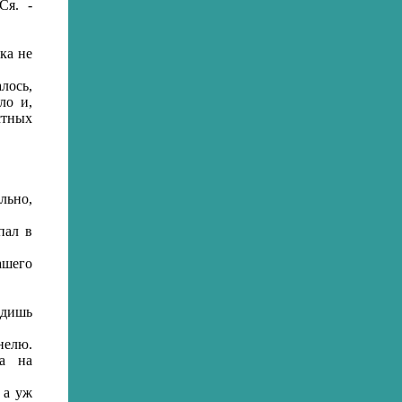
Ся. -
ка не
лось,
ло и,
стных
ьно,
пал в
ашего
идишь
нелю.
ка на
 а уж