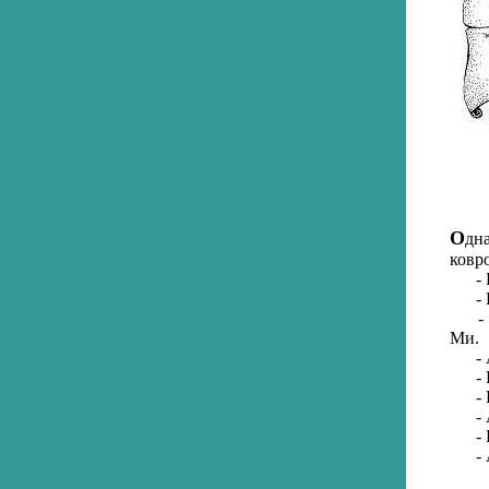
О
дн
ковр
- По
- Ка
- По
Ми.
- А 
- И 
- По
- А 
- По
- А 
- А 