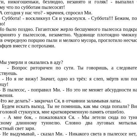
ти, никогошеньки, безлюдно, незанято и голяк! - выпалил 
му что по субботам пылесосят!
сегодня у нас что? - мрачнея, спросил Ми.
ббота! - воскликнул Ся и ужаснулся. - Суббота!!! Бежим, по
но!
ыло поздно. Гигантское жерло бесшумного пылесоса подкра
принято у пылесосов, незаметно. Чудовище плотоядно чмокну
ав очередную порцию пыли и мелкого мусора, проглотило несча
афцев вместе с потрохами.
 умерли и оказались в аду?
опрос риторичен по сути. Ты говоришь, а следовател
ствуешь.
 я не вижу! Значит, одно из трёх: я слеп, мёртв или по
ицу!
пылесос, - поправил Ми. - Но это не меняет абсурдности н
жения.
о же делать? - закричал Ся, в отчаянии заламывая лапы.
дем искать выход. Ты не помнишь, как мы сюда попали? В
я головой стукнулся, мне кратковременную память отшибло.
мне бок, - пожаловался Ся. - Мы летели сюда по тун
сному длинному туннелю. Словно два луговых мотыль
остный свет зари.
 выдумывай, - сказал Ми. - Никакого света в пылесосе нет,