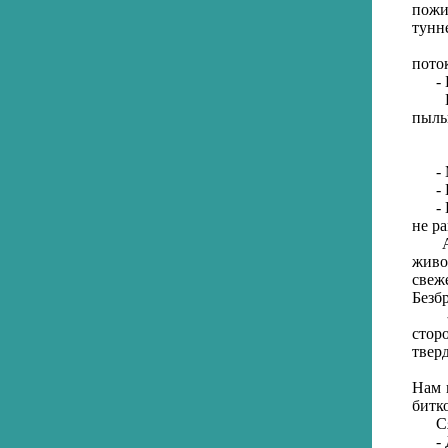
пожи
тунн
- От
пото
- Бе
Но л
пыль
- Мы
- Не
- Ес
не р
А по
живо
свеж
Безб
- Ты
стор
тверд
- По
Нам 
битк
Ся н
- До