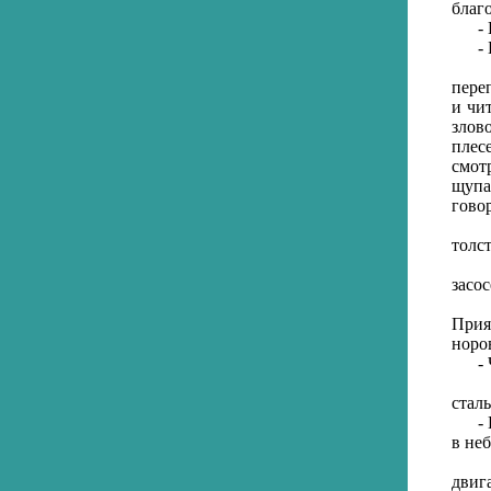
благ
- На
- Бу
Дово
пере
и чи
злов
плес
смот
щупа
гово
- Я 
толс
- Пр
засос
Тунн
Прия
норов
- Чт
Нея
стал
- На
в неб
Они 
двиг