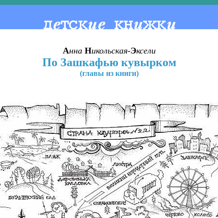
А
нна
Н
икольская-
Э
ксели
По Зашкафью кувырком
(главы из книги)