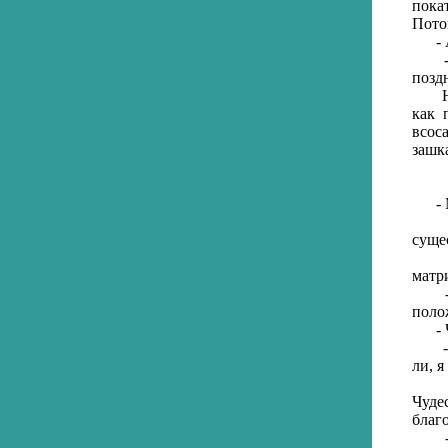
пока
Пото
- А 
- Су
позд
Но б
как 
всос
зашк
- Мы
- В
суще
- Но
матр
- В 
поло
- Чт
- Бу
ли, 
- А 
Чуде
благ
- Не