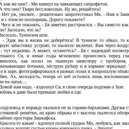
как же они? - Ми кивнул на чавкающих сапрофитов.
что они? Твари бессловесные. Ну же, решайтесь!
т уж, увольте, - решительно запротестовал Ми. - Нам в Заш
, и с этим не поспоришь. Дорогу покажете?
го ж не показать, - Бя заметно расстроился. - Вы сами-то как
и? Засосало, что ль?
сосало. Туннелем шли.
ак вы в жизнь не доберётесь! В туннеле то обвал, то 
дную забастовку устроят, то пылесос включат. Вам через возду
 - тут недалеко. А может, останетесь? - Бя с надеждой посмотр
енького Ся, и юные годы мгновенно пронеслись перед гла
мнилось, как носил он пышную шевелюру с пробором,
рипывающие ботинки, пёструю рубаху и в кармане зеркальце. 
ел в хоре, фотографировался в разных позах и напропалую объяс
бви. Ах, молодость, теперь от неё остались лишь воспоминан
ли на лапах…
мой нам надо, - вздохнул Ся, в свою очередь подумав о Зазе.
вь к даме была превыше любви к еде.
уховод и вправду оказался не за горами-барханами. Друзья с
астиковой решётки, на краю обрыва и с высоты пылесоса обозр
райние просторы Зашкафска.
асота-то какая! - вдохнул полной грудью Ми, любуясь, как зак
 солнца золотят густые кроны коврового парка. - Лепота!