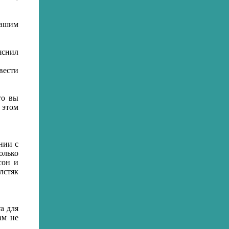
вашим
яснил
вести
то вы
 этом
нии с
олько
сон и
олстяк
а для
ам не