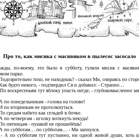
Про то, как мисика с масявиком в пылесос засосало
ажды, по-моему, это было в субботу, гуляли мисик с масяви
овом парке.
дозрительно тихо, не находишь? - сказал Ми, озираясь по стор
к будто никого, - подтвердил Ся и добавил: - Странно…
 воскресеньям тут яблоку упасть негде, - глубокомысленно за
по понедельникам - голова на голове!
по вторникам не протолкнуться.
 средам набито как сельдей в бочке.
по четвергам - иголку воткнуть некуда!
 пятницам - пушкой не прошибёшь!
по субботам… по субботам… - Ми запнулся.
по субботам тут пустынно, ни одной живой души, хоть 