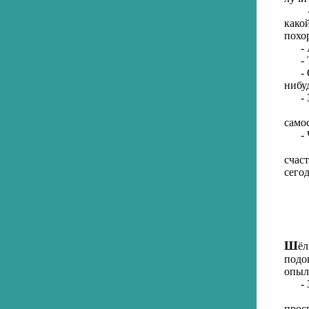
- А 
како
похо
- А 
- Ты
- Он
нибу
- За
- До
само
- Ч
Мис
счас
сего
Ш
ё
подо
опыл
- Зд
- Жи
прос