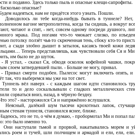
ости и подавно. Здесь только пыль и опасные клещи-сапрофиты.
сколько опасные?
дем надеяться, нам не придётся этого узнать. Пошли.
дилось ли тебе когда-нибудь бывать в туннеле? Нет,
полненном вагоне метрополитена, когда ты сидишь, а вокруг все
тают, читают и спят, - нет, совсем одному посреди душного, лип
онного мрака. Под ногами что-то чмокает слизко, по изъеде
енью потолку ползёт чья-то скрюченная тень, сбоку кто-то прист
рит, а сзади злобно дышит в затылок, касаясь твоей кожи лед
льцами… Теперь представляешь, как чувствовали себя Ся и Ми
рить, им было не до шуток.
устал, - сказал Ся, обходя осколок кофейной чашки, пок
тым слоем затвердевшей пыли. - Больше не могу, привал.
ивал смерти подобен. Пылесос могут включить опять, и 
ёт так, что выберемся мы уже на тот свет.
ель вёл наверх - с каждым шагом идти становилось тру
тели то и дело соскальзывали с гладких металлических сте
или сорваться вниз, назад, в чёрную бездну.
о это? - насторожился Ся и напряжённо вслушался.
сный, далёкий шум тысячи крохотных лапок, стучащи
ьным стенам туннеля, становился яснее, ближе.
деюсь, это не то, о чём я думаю, - пробормотал Ми и попал па
о: это было именно то.
наступали тьмой и прорвой, накатывались морем и у
ались роем и тучей, шли полчищем и армадой и ели, ели, ели