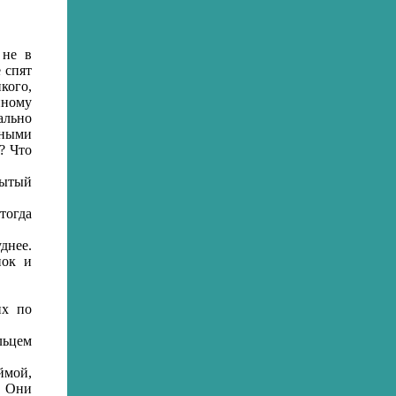
 не в
 спят
кого,
нному
ально
яными
? Что
рытый
тогда
днее.
нок и
х по
льцем
ймой,
. Они