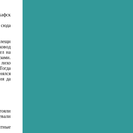
кафск
 сюда
клещи
ховод
ел на
зами.
 лихо
Тогда
нялся
ия да
тояли
евали
атные