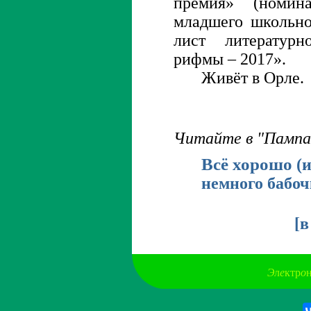
премия» (номин
младшего школьног
лист литературн
рифмы – 2017».
Живёт в Орле.
Читайте в "Пампа
Всё хорошо
(
немного бабоч
[
в
Э
л
е
ктр
о