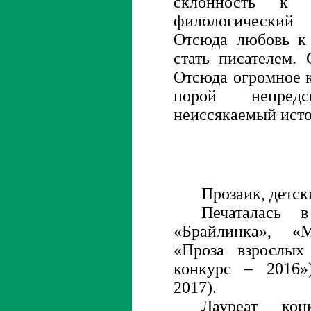
склонность к а
филологический
Отсюда любовь к
стать писателем.
Отсюда огромное 
порой непред
неиссякаемый исто
Прозаик, детск
Печаталась 
«Брайлинка», «
«Проза взрослых 
конкурс – 2016»
2017).
Лауреат кон