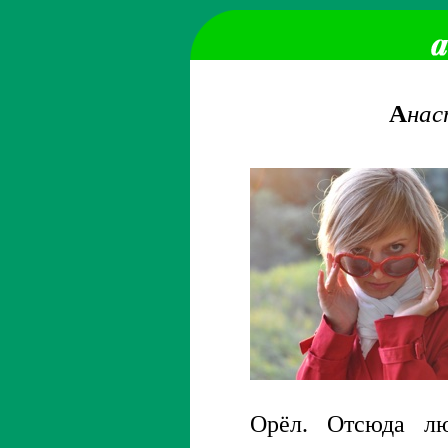
А
нас
Орёл. Отсюда л