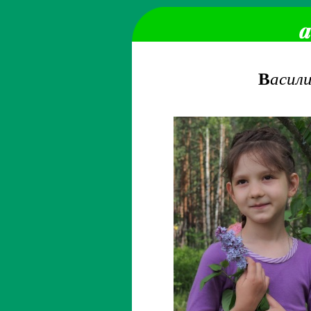
В
асил