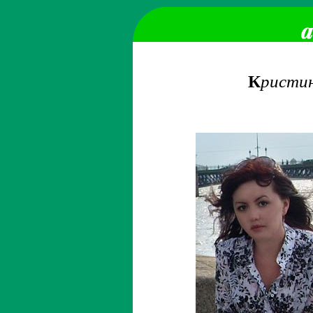
К
ристи