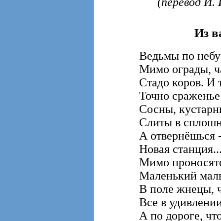
(перевод И. 
Из в
Ведьмы по небу
Мимо ограды, ч
Стадо коров. И т
Точно сраженье 
Сосны, кустарн
Слиты в сплошн
А отвернёшься -
Новая станция..
Мимо проносятс
Маленький маль
В поле жнецы, 
Все в удивлении
А по дороге, что