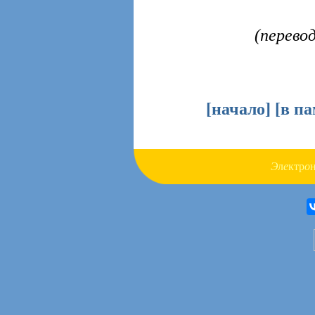
(перево
[
начало
] [
в п
Э
л
е
ктр
о