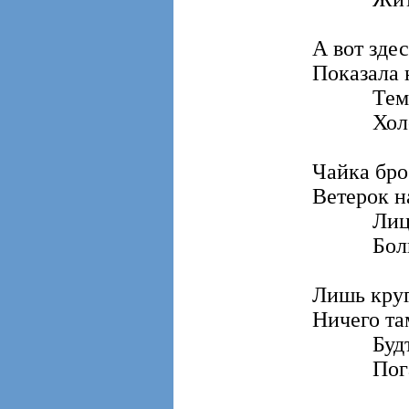
А вот зде
Показала 
Темнот
Холодн
Чайка бро
Ветерок н
Лиц на 
Больше 
Лишь круг
Ничего та
Будто 
Погаси