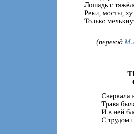
Лошадь с тяжёло
Реки, мосты, хут
Только мелькнут
(перевод
М.
T
Сверкала 
Трава была
И в ней б
С трудом 