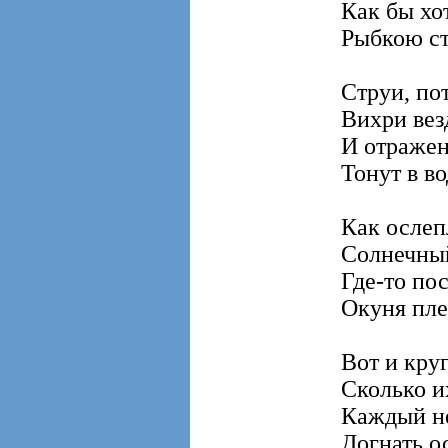
Как бы хо
Рыбкою ст
Струи, по
Вихри вез
И отраже
Тонут в во
Как ослеп
Солнечный
Где-то по
Окуня плес
Вот и круг
Сколько и
Каждый не
Догнать о