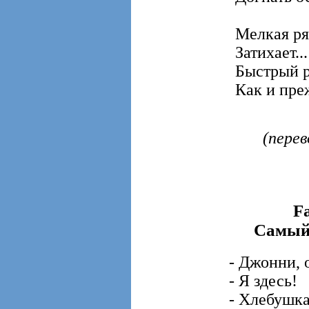
Мелкая ря
Затихает...
Быстрый р
Как и преж
(пере
F
Самый
- Джонни, 
- Я здесь!
- Хлебушка