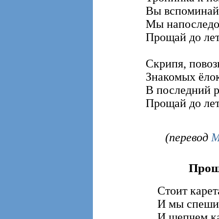
Вы вспоминайт
Мы напоследок
Прощай до лет
Скрипя, повозк
Знакомых ёлок
В последний ра
Прощай до лет
(перевод
М
Прощ
Стоит карет
И мы спешим
И шепчем ка