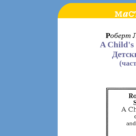
Р
оберт
A Child's
Детск
(час