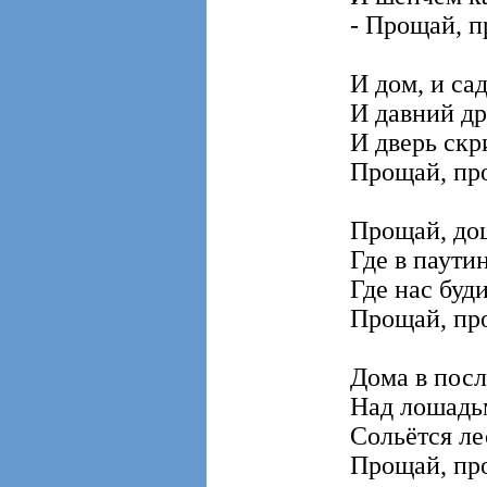
- Прощай, 
И дом, и сад
И давний др
И дверь скр
Прощай, пр
Прощай, до
Где в паутин
Где нас буд
Прощай, пр
Дома в посл
Над лошадьм
Сольётся ле
Прощай, пр