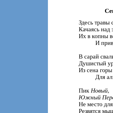
Се
Здесь травы 
Качаясь над 
Их в копны в
И привез
В сарай свал
Душистый ур
Из сена горы
Для альпи
Пик
Новый,
Южный Пере
Не место для
Резвятся мыш