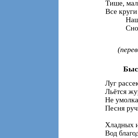
Тише, мал
Все круги
Наше о
Снова т
(перев
Быс
Луг рассек
Льётся жур
Не умолка
Песня руч
Хладных 
Вод благод