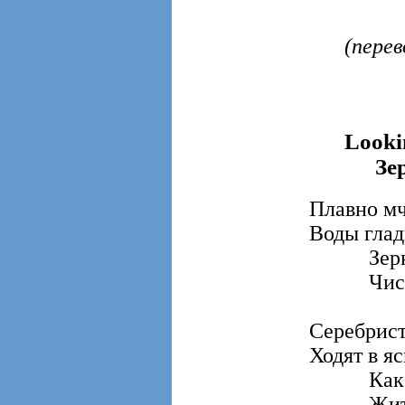
(пере
Looki
Зе
Плавно мч
Воды глад
Зеркал
Чистые
Серебрис
Ходят в я
Как бы
Жить у 