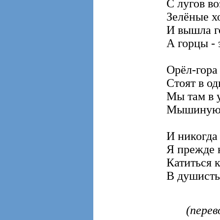
С лугов в
Зелёные х
И вышла г
А горцы - 
Орёл-гора
Стоят в о
Мы там в 
Мышиную 
И никогда
Я прежде 
Катиться 
В душисты
(перев