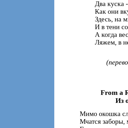
Два куска -
Как они в
Здесь, на 
И в тени с
А когда ве
Ляжем, в н
(перев
From a R
Из 
Мимо окошка сл
Мчатся заборы, 