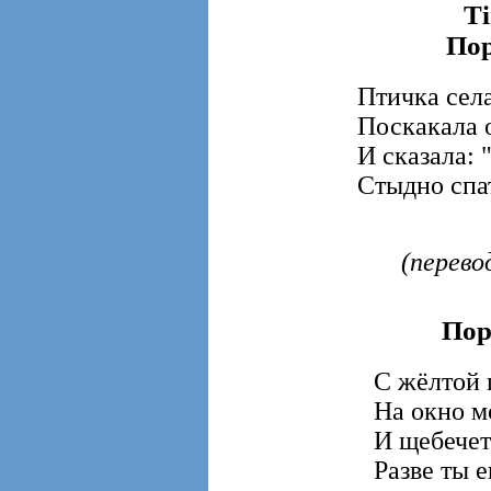
Ti
Пор
Птичка села
Поскакала 
И сказала: 
Стыдно спат
(перево
Пор
С жёлтой 
На окно м
И щебечет
Разве ты е