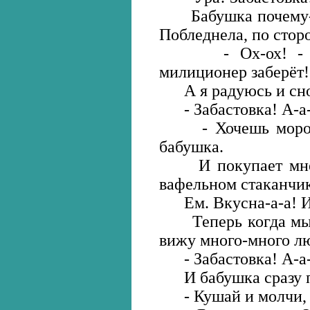
Бабушка почему-то
Побледнела, по сторо
- Ох-ох! - гово
милиционер заберёт!
А я радуюсь и сно
- Забастовка! А-а-
- Хочешь морожен
бабушка.
И покупает мне м
вафельном стаканчи
Ем. Вкусна-а-а! И 
Теперь когда мы с
вижу много-много лю
- Забастовка! А-а-
И бабушка сразу п
- Кушай и молчи, -