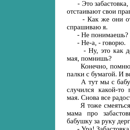
- Это забастовка, -
отстаивают свои пра
- Как же они отст
спрашиваю я.
- Не понимаешь? -
- Не-а, - говорю.
- Ну, это как дем
мая, помнишь?
Конечно, помню. Э
палки с бумагой. И в
А тут мы с бабушк
случился какой-то 
мая. Снова все радо
Я тоже смеяться ст
мама про забастовк
бабушку за руку дер
- Ура! Забастовка!