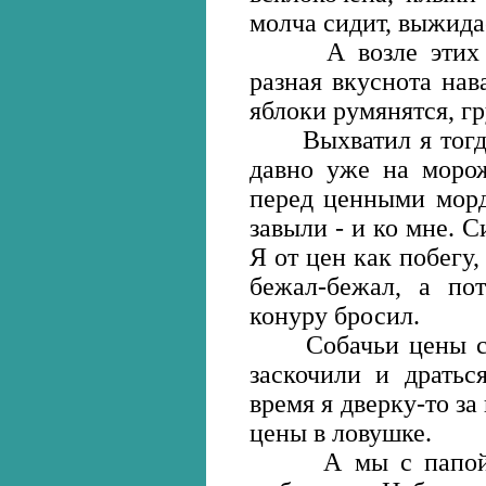
молча сидит, выжида
А возле этих со
разная вкуснота нав
яблоки румянятся, г
Выхватил я тогда 
давно уже на морож
перед ценными морд
завыли - и ко мне. С
Я от цен как побегу,
бежал-бежал, а по
конуру бросил.
Собачьи цены со в
заскочили и дратьс
время я дверку-то за
цены в ловушке.
А мы с папой по