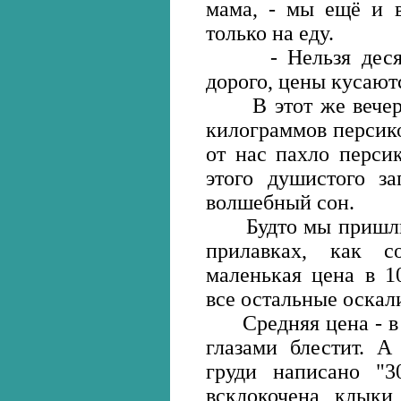
мама, - мы ещё и в
только на еду.
- Нельзя десять,
дорого, цены кусают
В этот же вечер н
килограммов персико
от нас пахло перси
этого душистого з
волшебный сон.
Будто мы пришли с
прилавках, как с
маленькая цена в 1
все остальные оскал
Средняя цена - в 5
глазами блестит. 
груди написано "3
всклокочена, клыки