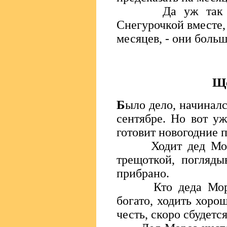
Да уж так вот 
Снегурочкой вместе, 
месяцев, - они боль
Ще
Б
ыло дело, начиналс
сентябре. Но вот уж
готовит новогодние 
Ходит дед Мороз
трещоткой, погляды
прибрано.
Кто деда Мороза
богато, ходить хоро
честь, скоро сбудетс