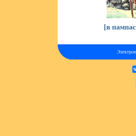
[
в пампа
Э
л
е
ктр
о