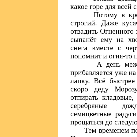
какое горе для всей 
Потому в крещен
строгий. Даже куса
отвадить Огненного 
сыпанёт ему на хв
снега вместе с чер
попомнит и огня-то 
А день меж тем
прибавляется уже н
лапку. Всё быстрее
скоро деду Морозу
отпирать кладовые,
серебряные до
семицветные радуг
прощаться до следу
Тем временем пора 