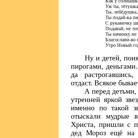
Как у солнышк
Уж ты, тётушка
Ты, лебёдушка,
Ты подай-ка пи
С рукавичку ш
Подавай, не ло
Ты начинку не 
Благослави-ко н
Утро Новый го
Ну и детей, понятн
пирогами, деньгами.
да растрогавшись,
отдаст. Всякое бывае
А перед детьми, ко
утренней яркой зве
именно по такой зв
отыскали мудрые в
Христа, пришли с п
дед Мороз ещё на 