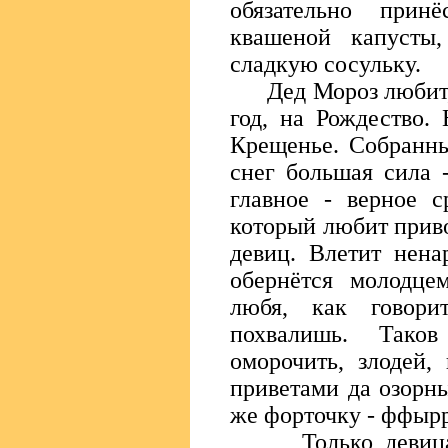
обязательно прин
квашеной капусты
сладкую сосульку.
Дед Мороз любит, к
год, на Рождество.
Крещенье. Собранны
снег большая сила 
главное - верное с
который любит прив
девиц. Влетит нена
обернётся молодце
любя, как говори
похвалишь. Тако
оморочить, злодей,
приветами да озорн
же форточку - ффыррь
Только девица то