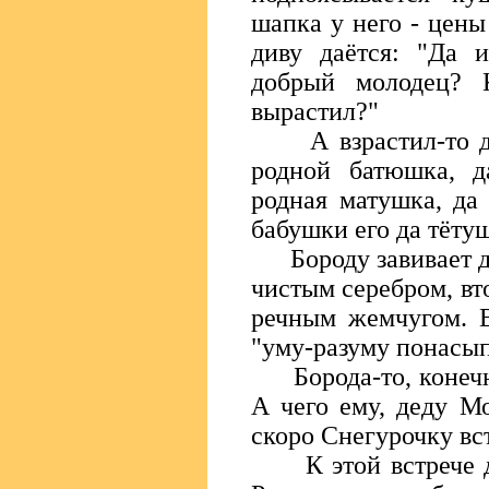
шапка у него - цены
диву даётся: "Да 
добрый молодец? К
вырастил?"
А взрастил-то дед
родной батюшка, д
родная матушка, да 
бабушки его да тёту
Бороду завивает де
чистым серебром, вт
речным жемчугом. В
"уму-разуму понасы
Борода-то, конечно,
А чего ему, деду Мо
скоро Снегурочку вс
К этой встрече дед