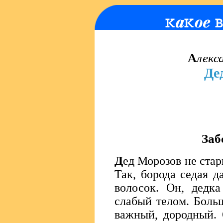
А
лекс
Де
Заб
Д
ед Морозов не стар
Так, борода седая д
волосок. Он, дедк
слабый телом. Боль
важный, дородный. 