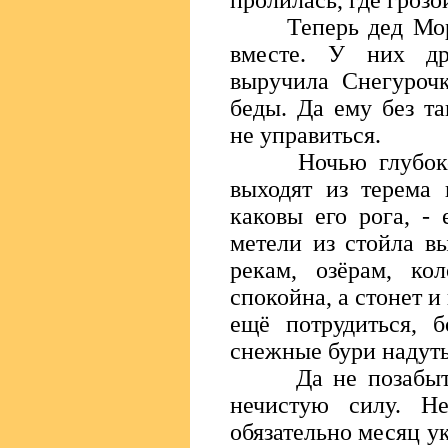
пролилась, где гроз
Теперь дед Мороз
вместе. У них др
выручила Снегуроч
беды. Да ему без т
не управиться.
Ночью глубокой 
выходят из терема 
каковы его рога, -
метели из стойла в
рекам, озёрам, ко
спокойна, а стонет и
ещё потрудиться, 
снежные бури надуть
Да не позабыть - 
нечистую силу. Н
обязательно месяц ук