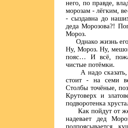
него, по правде, вла
морозам - лёгким, в
- сыздавна до наших
деда Морозова?! Поп
Мороз.
Однако жизнь его м
Ну, Мороз. Ну, мешо
пояс… И всё, пожа
чистые потёмки.
А надо сказать, ч
стоит - на семи ве
Столбы точёные, поз
Крутоверх и златов
подворотенка хруста
Как пойдут от желе
надевает дед Моро
подпоясывается ку