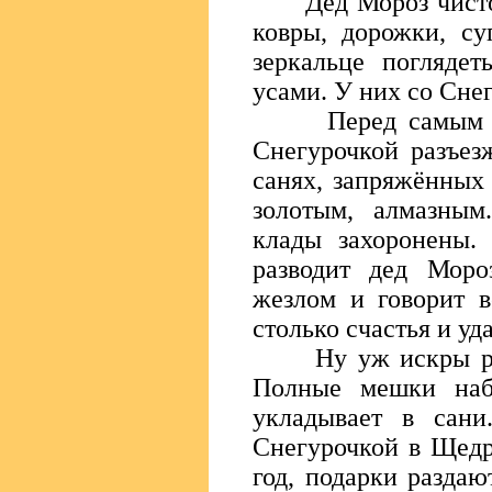
Дед Мороз чистоту
ковры, дорожки, су
зеркальце поглядет
усами. У них со Сне
Перед самым Нов
Снегурочкой разъез
санях, запряжённых
золотым, алмазным
клады захоронены.
разводит дед Моро
жезлом и говорит в
столько счастья и уд
Ну уж искры разл
Полные мешки наб
укладывает в сан
Снегурочкой в Щедр
год, подарки раздаю