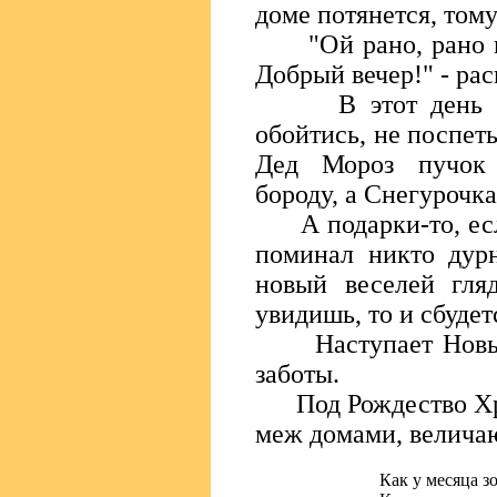
доме потянется, тому
"Ой рано, рано ку
Добрый вечер!" - рас
В этот день без
обойтись, не поспеть
Дед Мороз пучок 
бороду, а Снегурочка 
А подарки-то, если
поминал никто дур
новый веселей гля
увидишь, то и сбудет
Наступает Новый 
заботы.
Под Рождество Хрис
меж домами, величаю
Как у месяца з