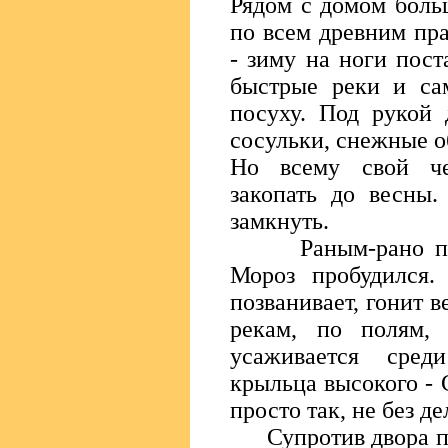
Рядом с домом больш
по всем древним пра
- зиму на ноги пост
быстрые реки и са
посуху. Под рукой 
сосульки, снежные об
Но всему свой ч
закопать до весны
замкнуть.
Раным-рано пету
Мороз пробудился.
позванивает, гонит в
рекам, по полям,
усаживается сред
крыльца высокого - 
просто так, не без де
Супротив двора при