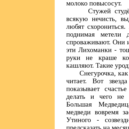
молоко повысосут.
Стужей студёной
всякую нечисть, вы
любят схорониться.
поднимая метели 
спроваживают. Они и
эти Лихоманки - то
руки не краше коч
кашляют. Такие уро
Снегурочка, как вр
читает. Вот звезд
показывает счастье
делать и чего не с
Большая Медведиц
медведи вовремя за
Утиного - созвез
предсказать на месяц