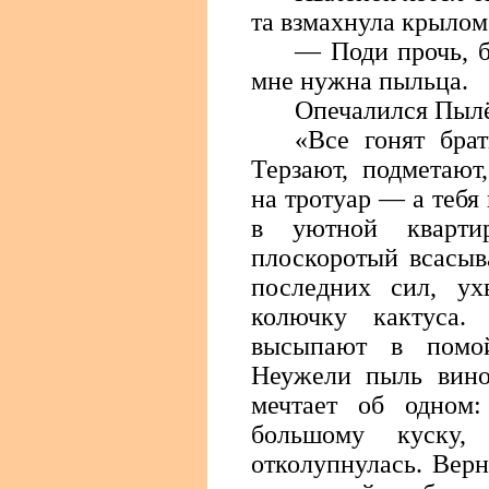
та взмахнула крылом
— Поди прочь, б
мне нужна пыльца.
Опечалился Пыл
«Все гонят бра
Терзают, подметают
на тротуар — а тебя
в уютной кварт
плоскоротый всасыв
последних сил, ух
колючку кактуса.
высыпают в помой
Неужели пыль вино
мечтает об одном:
большому куску, 
отколупнулась. Верн