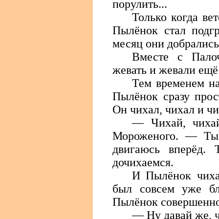
порулить...
Только когда ве
Пылёнок стал подгр
месяц они добрались
Вместе с Пало
жевать и жевали ещё
Тем временем на
Пылёнок сразу прос
Он чихал, чихал и чи
— Чихай, чихай
Мороженого. — Ты
двигаюсь вперёд. 
дочихаемся.
И Пылёнок чиха
был совсем уже бл
Пылёнок совершенно
— Ну давай же, 