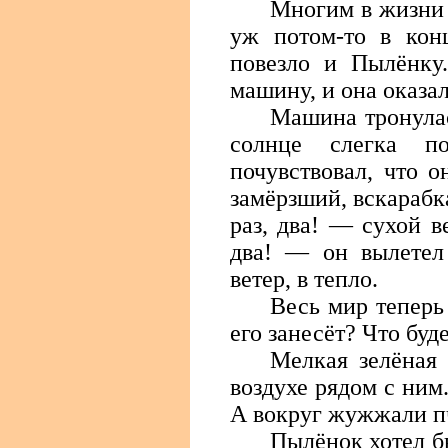
Многим в жизни н
уж потом-то в конц
повезло и Пылёнку
машину, и она оказал
Машина тронулас
солнце слегка п
почувствовал, что 
замёрзший, вскарабк
раз, два! — сухой в
два! — он вылетел 
ветер, в тепло.
Весь мир теперь
его занесёт? Что буд
Мелкая зелёная
воздухе рядом с ним
А вокруг жужжали п
Пылёнок хотел б