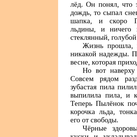
лёд. Он понял, что
дождь, то сыпал сне
шапка, и скоро П
льдины, и ничего
стеклянный, голубой 
Жизнь прошла, 
никакой надежды. П
весне, которая прихо
Но вот наверху 
Совсем рядом раз
зубастая пила пили
выпилила пила, и к
Теперь Пылёнок поч
корочка льда, тонк
его от свободы.
Чёрные здоров
куски и укладыва