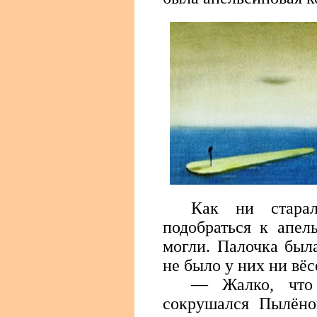
Как ни стара
подобраться к апел
могли. Палочка был
не было у них ни вёс
— Жалко, что
сокрушался Пылён