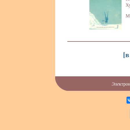
Х
М.
[
в
Э
л
е
ктр
о