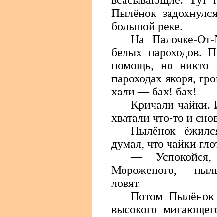
всасывающие. Тут п
Пылёнок задохнулся
большой реке.
На Палочке-От
белых пароходов. П
помощь, но никто 
пароходах якоря, гр
хали — бах! бах!
Кричали чайки. 
хватали что-то и сно
Пылёнок ёжилс
думал, что чайки гло
— Успокойся,
Мороженого, — пыль
ловят.
Потом Пылёнок
высокого мигающего