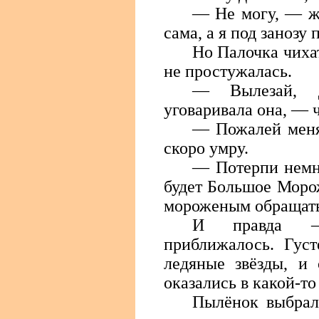
— Не могу, — ж
сама, а я под занозу 
Но Палочка чихат
не простужалась.
— Вылезай, д
уговаривала она, — ч
— Пожалей меня
скоро умру.
— Потерпи немно
будет Большое Морож
мороженым обращать
И правда —
приближалось. Густ
ледяные звёзды, и
оказались в какой-то
Пылёнок выбралс