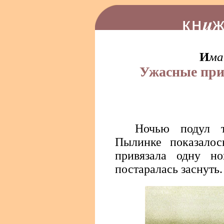
И
м
Ужасные пр
Ночью подул т
Пылинке показало
привязала одну н
постаралась заснуть.