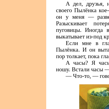
А дел, друзья, 
своего Пылёнка кое-
он у меня — разв
Разыскивает потер
пуговицы. Иногда 
выкатывает из-под к
Если мне в гл
Пылёнка. И он выта
пор толкает, пока гла
А часы? Я часы
ношу. Встали часы —
— Что-то, — гово