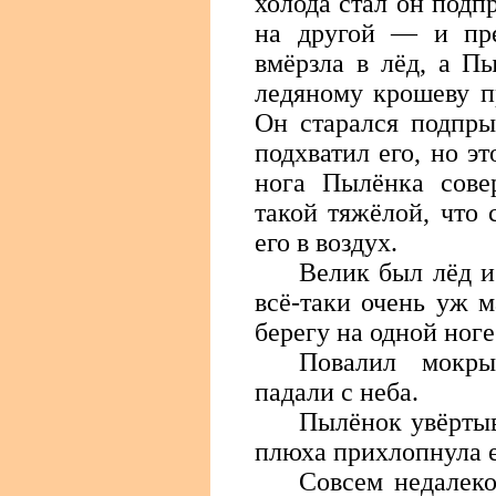
холода стал он подпр
на другой — и пре
вмёрзла в лёд, а П
ледяному крошеву пр
Он старался подпры
подхватил его, но э
нога Пылёнка сове
такой тяжёлой, что 
его в воздух.
Велик был лёд и
всё-таки очень уж 
берегу на одной ноге
Повалил мокр
падали с неба.
Пылёнок увёртыв
плюха прихлопнула е
Совсем недалеко