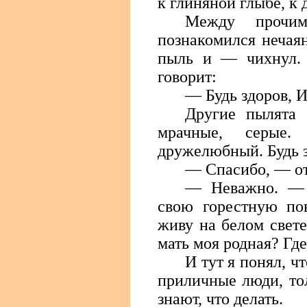
к глиняной глыбе, к 
Между прочи
познакомился нечая
пыль и — чихнул. 
говорит:
— Будь здоров, 
Другие пылята 
мрачные, серые
дружелюбный. Будь з
— Спасибо, — о
— Неважно. — 
свою горестную по
живу на белом свет
мать моя родная? Где
И тут я понял, ч
приличные люди, то
знают, что делать.