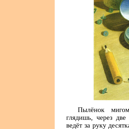
Пылёнок миго
глядишь, через две
ведёт за руку десятк