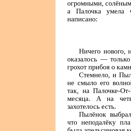
огромными, солёными
а Палочка умела 
написано:
Ничего нового, 
оказалось — только
грохот прибоя о камн
Стемнело, и Пыл
не смыло его волной
так, на Палочке-От
месяца. А на чет
захотелось есть.
Пылёнок выбрал
что неподалёку пла
была апельсиновая к