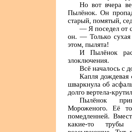
Но вот вчера в
Пылёнок. Он пропад
старый, помятый, се
— Я поседел от 
он. — Только сухая
этом, пылята!
И Пылёнок рас
злоключения.
Всё началось с д
Капля дождевая 
шваркнула об асфаль
долго вертела-крутил
Пылёнок при
Мороженого. Её то
помедленней. Вмест
какие-то трубы