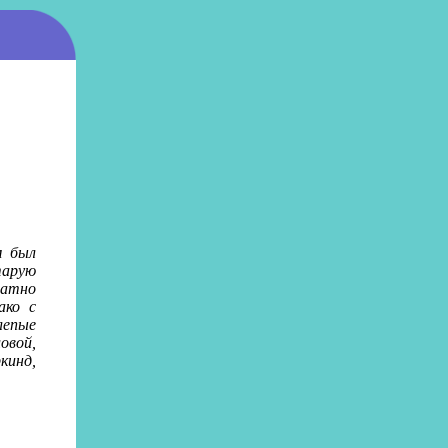
м был
тарую
атно
ако с
лепые
овой,
кинд,