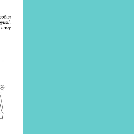
водил
укой.
жному