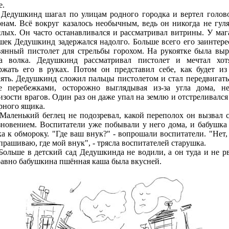
е.
шкинд шагал по улицам родного городка и вертел голов
онам. Всё вокруг казалось необычным, ведь он никогда не гуля
слых. Он часто останавливался и рассматривал витрины. У маг
шек Дедушкинд задержался надолго. Больше всего его заинтере
вянный пистолет для стрельбы горохом. На рукоятке была выр
а волка. Дедушкинд рассматривал пистолет и мечтал хо
ржать его в руках. Потом он представил себе, как будет из
лять. Дедушкинд сложил пальцы пистолетом и стал передвигать
е перебежками, осторожно выглядывая из-за угла дома, н
изости врагов. Один раз он даже упал на землю и отстреливался 
рного ящика.
нький беглец не подозревал, какой переполох он вызвал 
зновением. Воспитатели уже побывали у него дома, и бабушка
ка к обмороку. "Где ваш внук?" - вопрошали воспитатели. "Нет, 
прашиваю, где мой внук", - трясла воспитателей старушка.
ше в детский сад Дедушкинда не водили, а он туда и не рв
равно бабушкина пшённая каша была вкусней.