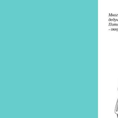
Мног
деду
Пото
- окн