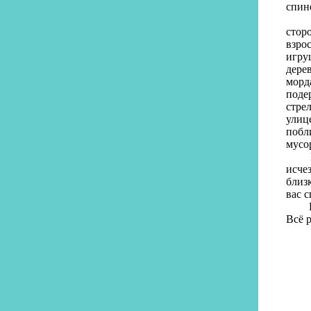
спин
Деду
стор
взро
игру
дере
морд
поде
стре
улиц
побл
мусо
Мале
исче
близ
вас с
Боль
Всё 