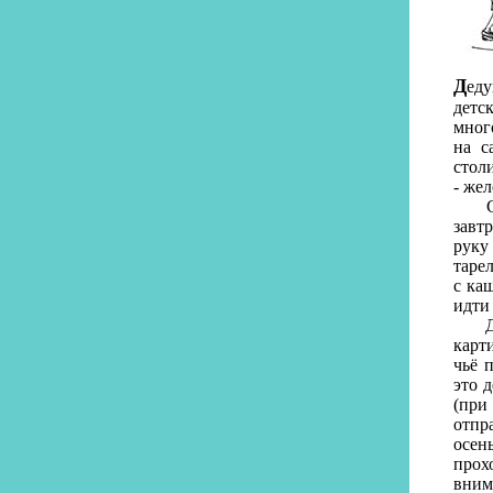
Д
еду
детс
мног
на с
стол
- же
Снач
завт
руку
таре
с каш
идти
Деду
карт
чьё 
это 
(при
отпр
осен
прох
вним