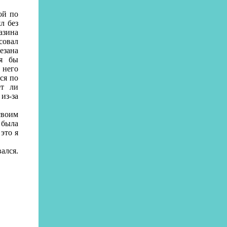
ой по
л без
азина
совал
езана
тя бы
 него
ся по
ет ли
из-за
своим
 была
это я
ался.