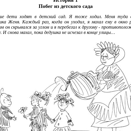
История 1
Побег из детского сада
ие дети ходят в детский сад. Я тоже ходил. Меня туда 
шка Женя. Каждый раз, когда он уходил, я махал ему в окно р
м он скрывался за углом и я перебегал к другому - противополо
у. И снова махал, пока дедушка не исчезал в конце улицы…