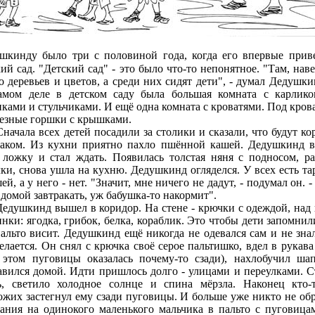
шкинду было три с половиной года, когда его впервые прив
кий сад. "Детский сад" - это было что-то непонятное. "Там, наве
о деревьев и цветов, а среди них сидят дети", - думал Дедушки
амом деле в детском саду была большая комната с карлик
иками и стульчиками. И ещё одна комната с кроватями. Под кров
лезные горшки с крышками.
ала всех детей посадили за столики и сказали, что будут ко
раком. Из кухни приятно пахло пшённой кашей. Дедушкинд в
 ложку и стал ждать. Появилась толстая няня с подносом, ра
лки, снова ушла на кухню. Дедушкинд огляделся. У всех есть та
ей, а у него - нет. "Значит, мне ничего не дадут, - подумал он. 
 домой завтракать, уж бабушка-то накормит".
шкинд вышел в коридор. На стене - крючки с одеждой, над
инки: ягодка, грибок, белка, кораблик. Это чтобы дети запомнили
пальто висит. Дедушкинд ещё никогда не одевался сам и не знал
делается. Он снял с крючка своё серое пальтишко, вдел в рукава
 этом пуговицы оказалась почему-то сзади), нахлобучил ша
авился домой. Идти пришлось долго - улицами и переулками. С
ь, светило холодное солнце и спина мёрзла. Наконец кто-
ожих застегнул ему сзади пуговицы. И больше уже никто не об
ания на одинокого маленького мальчика в пальто с пуговица