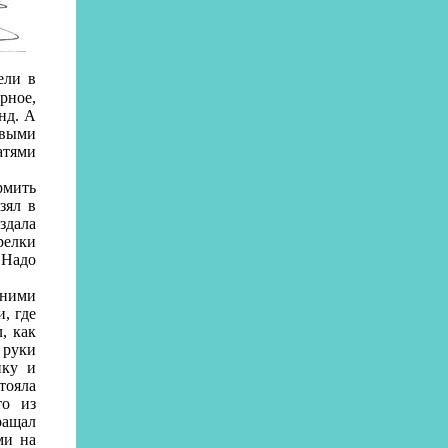
ели в
рное,
нд. А
овыми
атями
рмить
зял в
здала
релки
- Надо
 ними
, где
, как
 руки
пку и
тояла
то из
ращал
ми на