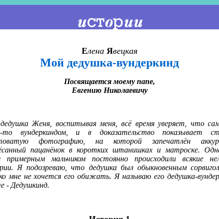
Е
лена
Я
вецкая
Мой дедушка-вундеркинд
Посвящается моему папе,
Евгению Николаевичу
дедушка Женя, воспитывая меня, всё время уверяет, что са
а-то вундеркиндом, и в доказательство показывает с
товатую фотографию, на которой запечатлён аккур
ёсанный пацанёнок в коротких штанишках и матроске. Одн
 примерным мальчиком постоянно происходили всякие не
рии. Я подозреваю, что дедушка был обыкновенным сорвигол
ко мне не хочется его обижать. Я называю его дедушка-вундер
че - Дедушкинд.