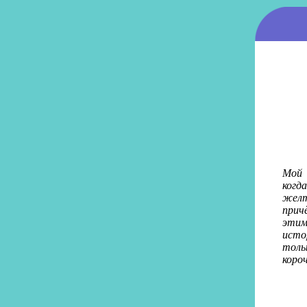
Мой 
когд
жел
прич
этим
исто
толь
коро