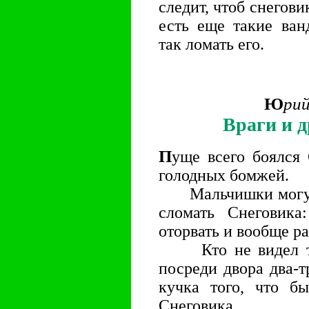
следит, чтоб снегови
есть еще такие ван
так ломать его.
Ю
ри
Враги и 
П
уще всего боялся
голодных бомжей.
Мальчишки могут за
сломать Снеговика
оторвать и вообще ра
Кто не видел так
посреди двора два-т
кучка того, что б
Снеговика.