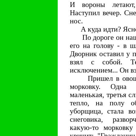
И вороны летают,
Наступил вечер. Сн
нос.
А куда идти? Ясное
По дороге он нашел
его на голову - в ш
Дворник оставил у п
взял с собой. Т
исключением... Он в
Пришел в овощной
морковку. Одна 
маленькая, третья с
тепло, на полу о
уборщица, стала во
снеговика, развор
какую-то морковку
кричит: "Гражданин