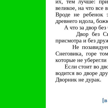
их, тем лучше: при
великое, на что все
Вроде не ребенок э
древнего идола, бож
А что за двор без 
Двор без Снегов
присмотра и без дру
Не позавидуешь 
Снеговика, горе то
которые не уберегли
Если стоит во двор
водится во дворе дру
Дворник не дурак.
[
в