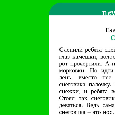
Е
л
С
С
лепили ребята сне
глаз камешки, воло
рот прочертили. А 
морковки. Но идти
лень, вместо нее
снеговика палочку.
снежки, и ребята в
Стоял так снегови
деваться. Ведь сам
снеговика – это нос.