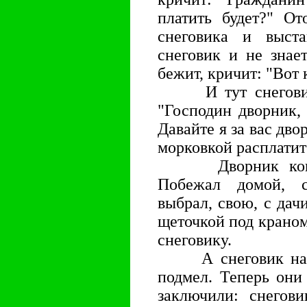
платить будет?" От
снеговика и выст
снеговик и не знае
бежит, кричит: "Вот 
И тут снеговику
"Господин дворник, 
Давайте я за вас дво
морковкой расплатит
Дворник конечно
Побежал домой, 
выбрал, свою, с дач
щеточкой под краном
снеговику.
А снеговик на с
подмел. Теперь они
заключили: снегови