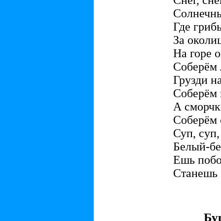
Снег, сне
Солнечны
Где гриб
За околи
На горе 
Соберём 
Грузди н
Соберём 
А сморчк
Соберём 
Суп, суп,
Белый-бе
Ешь побо
Станешь 
Бу