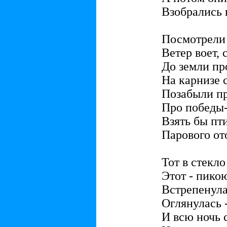
Взобрались 
Посмотрели 
Ветер воет, 
До земли пр
На карнизе 
Позабыли пр
Про победы
Взять бы пти
Парового от
Тот в стекло
Этот - пикою
Встрепенула
Оглянулась -
И всю ночь 