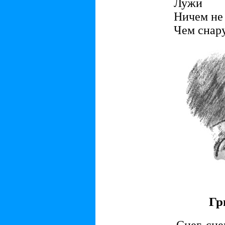
Лужи
Ничем не
Чем снар
Гр