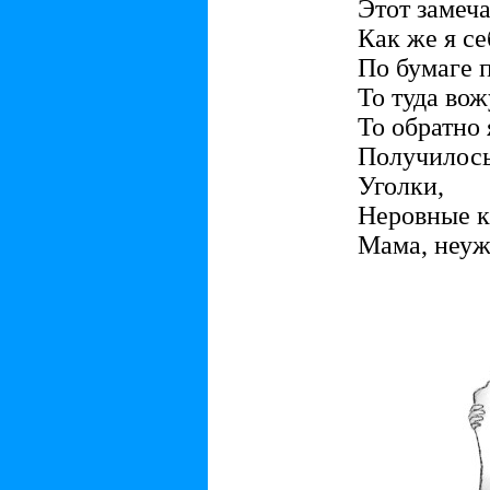
Этот замеч
Как же я с
По бумаге 
То туда вож
То обратно 
Получилось
Уголки,
Неровные кр
Мама, неуж