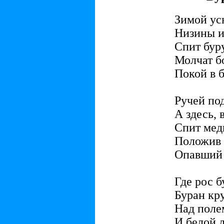
Зимой ус
Низины и
Спит бур
Молчат б
Покой в б
Ручей по
А здесь, 
Спит мед
Положив
Опавший 
Где рос б
Буран кр
Над поле
И белой 