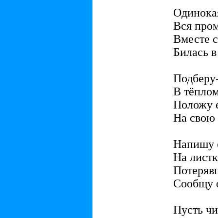
Одинока
Вся пром
Вместе 
Билась в
Подберу-
В тёплом
Положу е
На свою 
Напишу 
На листк
Потеряв
Сообщу о
Пусть ч