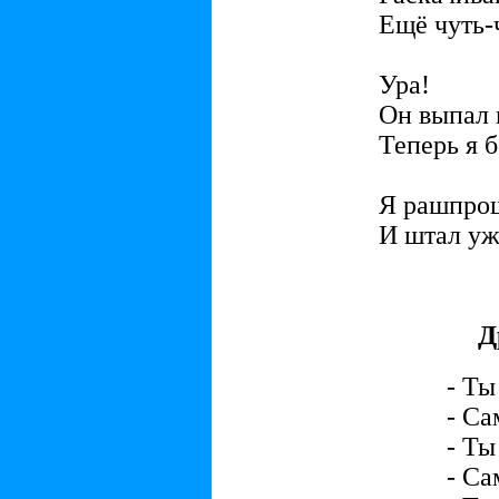
Ещё чуть-ч
Ура!
Он выпал 
Теперь я 
Я рашпро
И штал у
Д
- Ты
- Са
- Ты
- Са