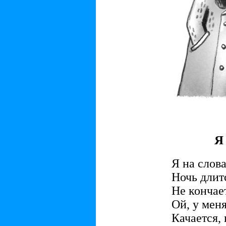
Я
Я на слова
Ночь длитс
Не кончает
Ой, у мен
Качается, 