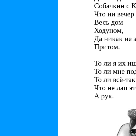
Собачкин с 
Что ни вечер 
Весь дом
Ходуном,
Да никак не з
Притом.
То ли я их и
То ли мне по
То ли всё-так
Что не лап эт
А рук.