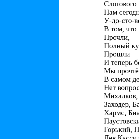
Слогового 
Нам сегод
У-до-сто-в
В том, что
Прочли,
Полный ку
Прошли
И теперь 
Мы прочтё
В самом д
Нет вопро
Михалков,
Заходер, Б
Хармс, Би
Паустовск
Горький, 
Лев Кассил