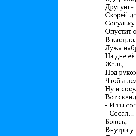
Другую - 
Скорей д
Сосульку
Опустит о
В кастрю
Лужа наб
На дне её
Жаль,
Под рукою
Чтобы ле
Ну и сосу
Вот сканд
- И ты со
- Сосал...
Боюсь,
Внутри у