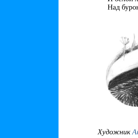
Над буро
Художник
А