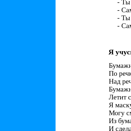
- Ты
- Са
- Ты
- Са
Я учус
Бумажн
По речк
Над ре
Бумаж
Летит с
Я маск
Могу с
Из бум
И сдел