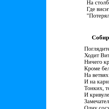
На столб
Где виси
"Потерял
Собир
Поглядит
Ходит Вит
Ничего кр
Кроме бел
На ветвях
И на карн
Тонких, т
И кривуле
Замечате
Одну сосу