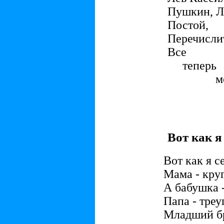
Пушкин, 
Постой,
Перечислит
Все
теперь
мо
дру
Вот как я
Вот как я с
Мама - круг
А бабушка -
Папа - треу
Младший бр