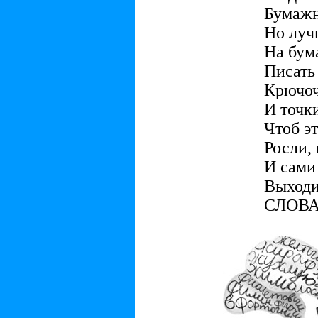
Бумажн
Но луч
На бум
Писать
Крючо
И точки
Чтоб э
Росли, 
И сами
Выход
СЛОВА