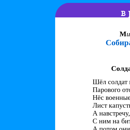
М
Собира
Солда
Шёл солдат 
Парового от
Нёс военные
Лист капуст
А навстречу
С ним на бит
А потом они