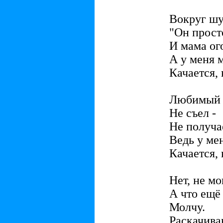
Вокруг шу
"Он прост
И мама ог
А у меня 
Качается, 
Любимый 
Не съел -
Не получа
Ведь у ме
Качается, 
Нет, не мо
А что ещё
Молчу.
Раскачива