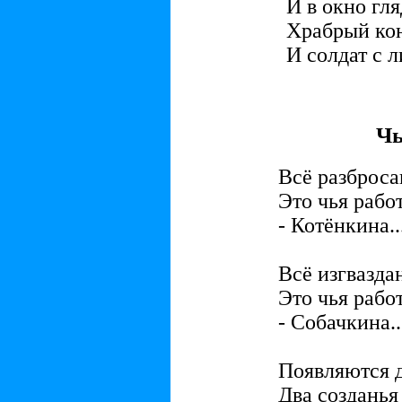
И в окно гл
Храбрый ко
И солдат с 
Чь
Всё разброса
Это чья рабо
- Котёнкина..
Всё изгвазда
Это чья рабо
- Собачкина..
Появляются 
Два созданья 