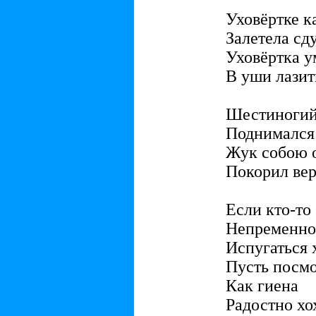
Уховёртке ка
Залетела сд
Уховёртка у
В уши лазит
Шестиногий
Поднимался
Жук собою о
Покорил ве
Если кто-то
Непременно
Испугаться х
Пусть посмо
Как гиена
Радостно хо