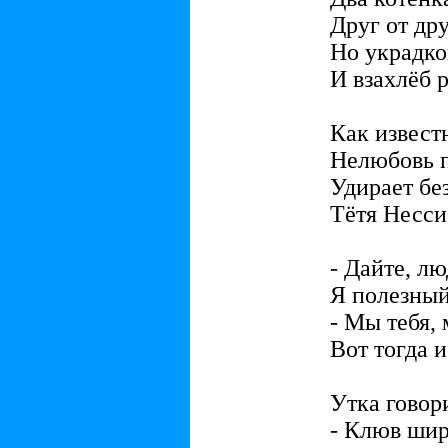
Друг от др
Но украдко
И взахлёб 
Как известн
Нелюбовь п
Удирает без
Тётя Несси
- Дайте, лю
Я полезный
- Мы тебя, 
Вот тогда и
Утка говор
- Клюв шир