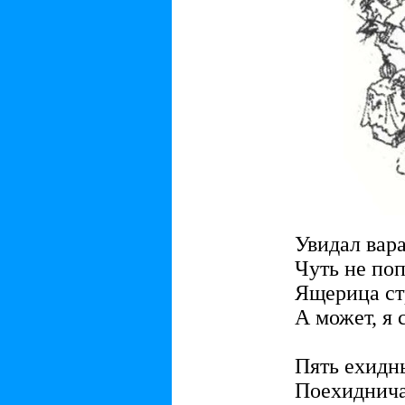
Увидал вара
Чуть не по
Ящерица с
А может, я 
Пять ехидн
Поехидничат