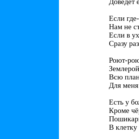
Доведёт е
Если где-
Нам не с
Если в ух
Сразу раз
Роют-рою
Землерой
Всю план
Для меня
Есть у б
Кроме чё
Пошикарн
В клетку 