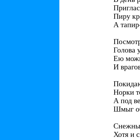
Приглас
Пиру кр
А тапир-
Посмотр
Голова у
Ею можн
И врагов
Покидаю
Норки т
А под в
Шмыг об
Снежный
Хотя и 