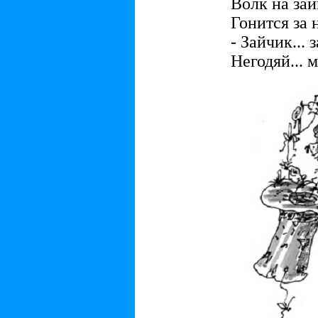
Волк на зай
Гонится за 
- Зайчик... з
Негодяй... м