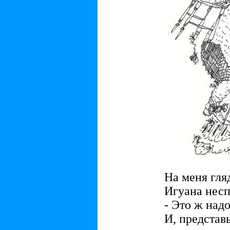
На меня гля
Игуана несп
- Это ж надо
И, представь