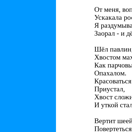
От меня, воп
Ускакала ро
Я раздумыва
Заорал - и д
Шёл павлин
Хвостом мах
Как парчов
Опахалом.
Красоваться
Приустал,
Хвост сло
И уткой стал
Вертит шеей
Повертеться