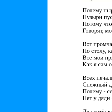
Почему ныр
Пузыри пу
Потому что
Говорят, мо
Вот промча
По столу, к
Все мои пр
Как я сам о
Всех печал
Снежный дя
Почему - с
Нет у дяди
Два котёнк