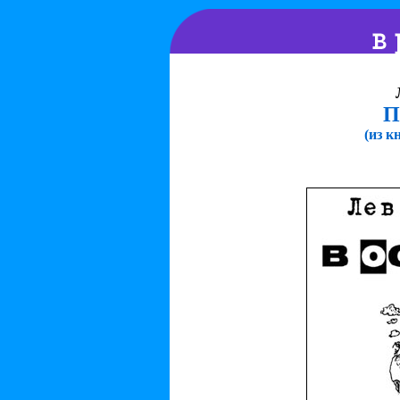
П
(из к