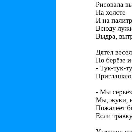
Рисовала вы
На холсте
И на палитр
Всюду лужи
Выдра, выт
Дятел весел
По берёзе и
- Тук-тук-ту
Приглашаю 
- Мы серьё
Мы, жуки, 
Пожалеет б
Если травк
У тукана ес