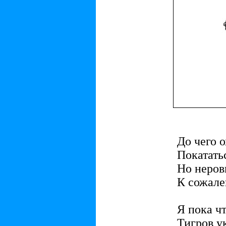
До чего 
Покататьс
Но неров
К сожале
Я пока чт
Тигров у