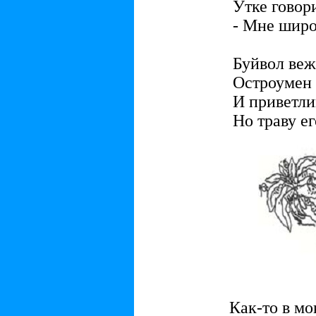
Утке говори
- Мне широ
Буйвол веж
Остроумен 
И приветлив
Но траву ег
Как-то в м