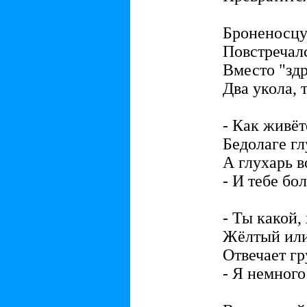
Броненосцу 
Повстречалс
Вместо "здр
Два укола, 
- Как живёт
Бедолаге г
А глухарь в
- И тебе бо
- Ты какой,
Жёлтый или
Отвечает гр
- Я немного