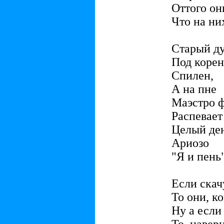
Оттого он
Что на ни
Старый д
Под корен
Спилен,
А на пне
Маэстро 
Распевает
Целый де
Ариозо
"Я и пень"
Если скач
То они, ко
Ну а если