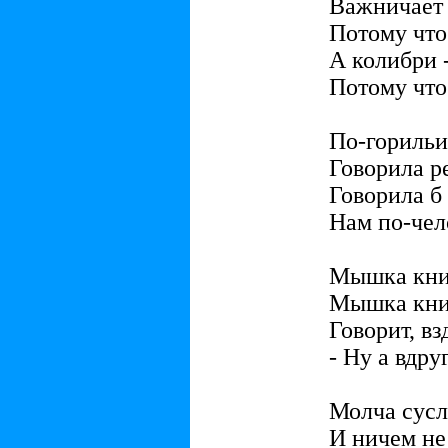
Важничает 
Потому что
А колибри 
Потому что
По-горильи
Говорила ре
Говорила б 
Нам по-чел
Мышка кни
Мышка книж
Говорит, вз
- Ну а вдру
Молча сусл
И ничем не