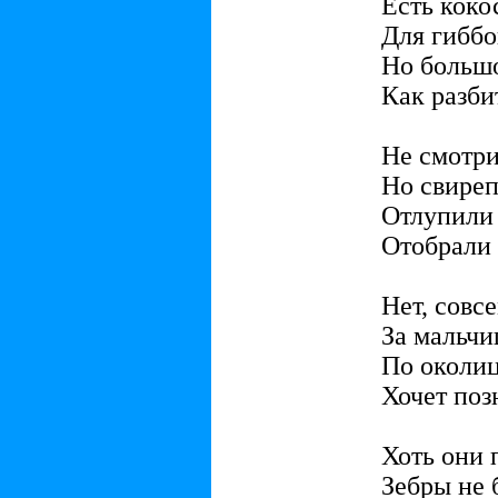
Есть кокос
Для гиббо
Но больш
Как разби
Не смотри
Но свиреп
Отлупили
Отобрали
Нет, совс
За мальчи
По околиц
Хочет поз
Хоть они 
Зебры не 