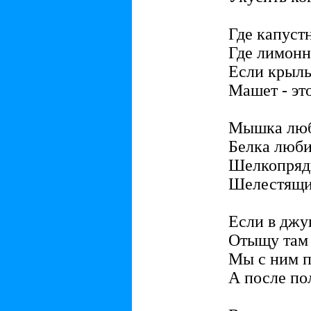
Где капустн
Где лимонн
Если крыл
Машет - эт
Мышка люби
Белка люби
Шелкопряд
Шелестящи
Если в джу
Отыщу там 
Мы с ним п
А после по