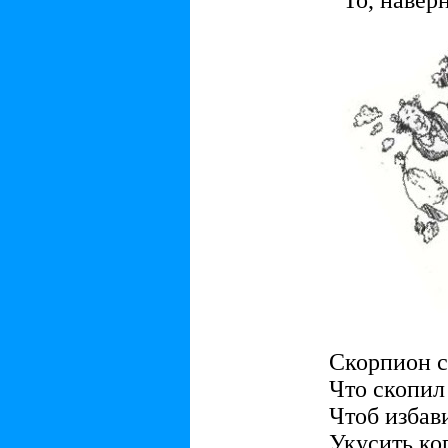
То, наверн
Скорпион с
Что скопил
Чтоб избави
Укусить ког