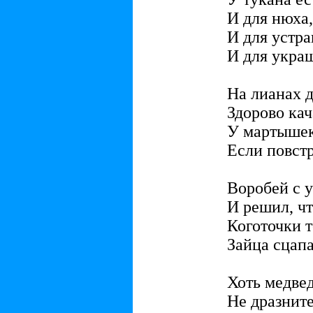
И для нюха,
И для устр
И для укра
На лианах 
Здорово кач
У мартышек
Если повст
Воробей с 
И решил, чт
Коготочки т
Зайца сцапа
Хоть медвед
Не дразнит