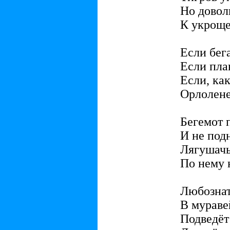
Но довол
К укроще
Если бега
Если пла
Если, как
Орлолене
Бегемот 
И не по
Лягушачь
По нему 
Любознат
В мураве
Подведёт