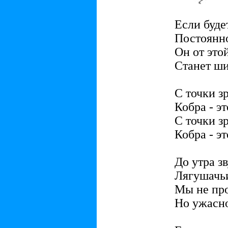
Если буде
Постоянно
Он от это
Станет ш
С точки з
Кобра - эт
С точки з
Кобра - эт
До утра з
Лягушачь
Мы не про
Но ужасно