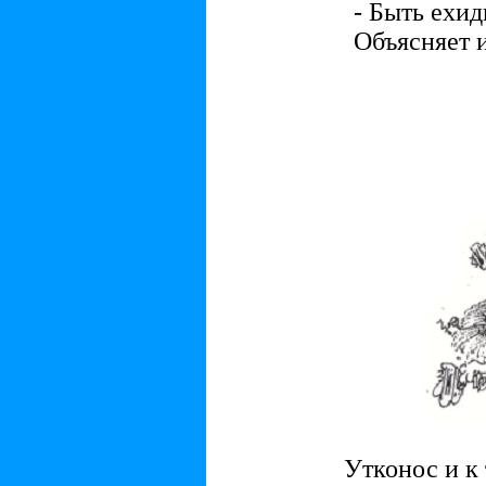
- Быть ехид
Объясняет 
Утконос и к 