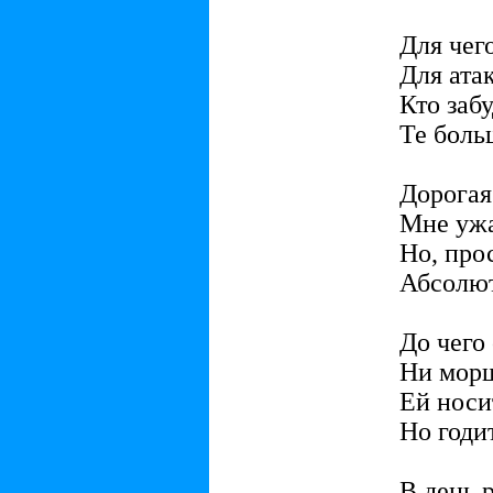
Для чег
Для атак
Кто заб
Те боль
Дорогая
Мне ужа
Но, прос
Абсолют
До чего 
Ни морщ
Ей носи
Но годит
В день 