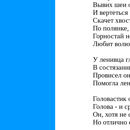
Вывих шеи о
И вертеться 
Скачет хвос
По полянке,
Горностай н
Любит волю
У ленивца г
В состязани
Провисел о
Помогла лен
Головастик 
Голова - и с
Он, хотя не
Но отлично 