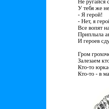
Не ругайся с
У тебя же не
- Я герой!
- Нет, я геро
Все вопят на
Приплыла ак
И героев сд
Гром грохоче
Залезаем кто
Кто-то юркае
Кто-то - в м