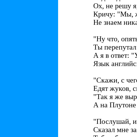
Ох, не решу я
Кричу: "Мы, 
Не знаем ник
"Ну что, опят
Ты перепутал 
А я в ответ: 
Язык английск
"Скажи, с чег
Едят жуков, с
"Так я же вы
А на Плутоне 
"Послушай, и
Сказал мне зав