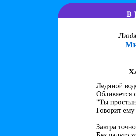
Л
юд
Мн
Х
Ледяной вод
Обливается с
"Ты простын
Говорит ему 
Завтра точно
Без пальто х