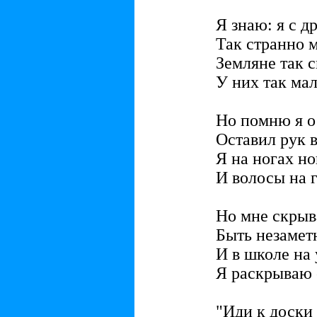
Я знаю: я с д
Так странно м
Земляне так 
У них так мал
Но помню я о
Оставил рук в
Я на ногах н
И волосы на г
Но мне скрыв
Быть незамет
И в школе на
Я раскрываю 
"Иди к доски