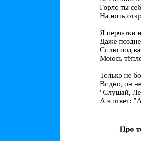
Горло ты се
На ночь отк
Я перчатки 
Даже поздне
Сплю под ва
Моюсь тёпло
Только не бо
Видно, он не
"Слушай, Лен
А в ответ: 
Про 