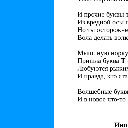
И прочие буквы т
Из вредной осы 
Но ты осторожне
Вола делать вол
Мышиную норку 
Пришла буква
Т
Любуются рыжим
И правда, кто ст
Волшебные букв
И в новое что-то
Ино