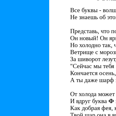
Все буквы - волш
Не знаешь об эт
Представь, что п
Он новый! Он яр
Но холодно так, 
Ветрище с мороз
За шиворот лезут
"Сейчас мы тебя
Кончается осень,
А ты даже шарф н
От холода может 
И вдруг буква
Ф
Как добрая фея, 
Твой шар она в 