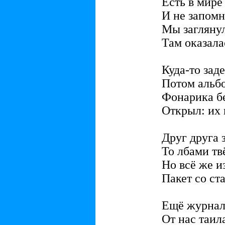
Есть в мире
И не запомн
Мы заглянул
Там оказала
Куда-то зад
Потом альб
Фонарика б
Открыл: их 
Друг друга 
То лбами тв
Но всё же и
Пакет со ст
Ещё журнал 
От нас таил