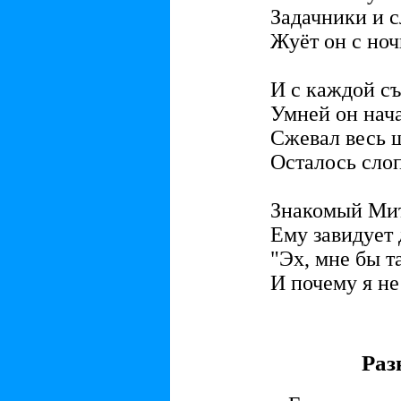
Задачники и 
Жуёт он с ноч
И с каждой с
Умней он нача
Сжевал весь 
Осталось слоп
Знакомый Ми
Ему завидует 
"Эх, мне бы та
И почему я не
Раз