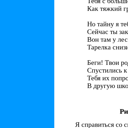
Тебя с больш
Как тяжкий гр
Но тайну я те
Сейчас ты за
Вон там у лес
Тарелка снизи
Беги! Твои р
Спустились к
Тебя их попр
В другую шко
Ри
Я справиться со с