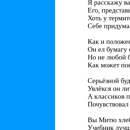
Я расскажу ва
Его, представ
Хоть у термит
Себе придума
Как и положе
Он ел бумагу 
Но не любой 
Как может пок
Серьёзной буд
Увлёкся он ли
А классиков п
Почувствовал 
Вы Митю хлеб
Учебник лучш