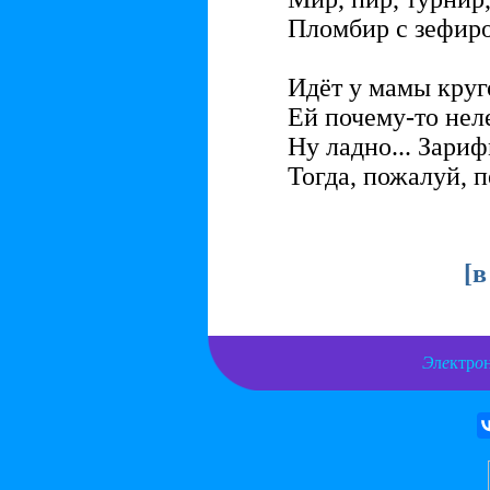
Пломбир с зефиро
Идёт у мамы круг
Ей почему-то нел
Ну ладно... Зари
Тогда, пожалуй, 
[
в
Э
л
е
ктр
о