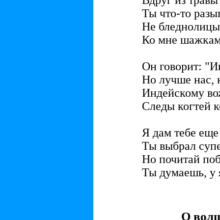
Вдруг из травы
Ты что-то разы
Не бледнолицый
Ко мне шажкам
Он говорит: "И
Но лучше нас, к
Индейскому во
Следы когтей к
Я дам тебе еще
Ты выбрал супе
Но почитай по
Ты думаешь, у 
О вол