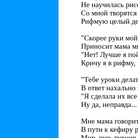
Не научилась рис
Со мной творятся
Рифмую целый ден
"Скорее руки мой!
Приносит мама мн
"Нет! Лучше я пой
Кричу я в рифму, 
"Тебе уроки делат
В ответ нахально
"Я сделала их все
Ну да, неправда..
Мне мама говорит
В пути к кефиру 
Мир, пир, турнир,