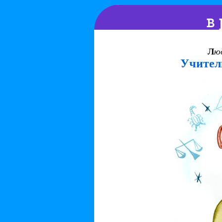
Л
ю
Учител