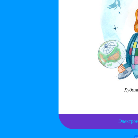
Худож
Э
л
е
ктр
о