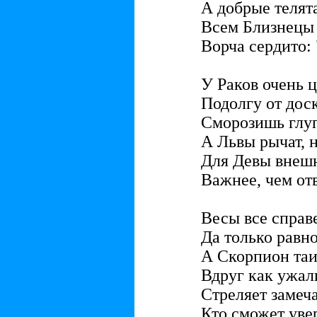
А добрые телята
Всем Близнецы 
Ворча сердито: 
У Раков очень 
Подолгу от дос
Сморозишь глуп
А Львы рычат, 
Для Девы внеш
Важнее, чем от
Весы все справе
Да только равн
А Скорпион таи
Вдруг как ужали
Стреляет замеч
Кто сможет уве