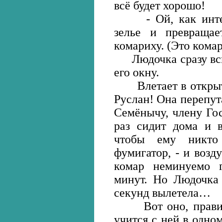
всё будет хорошо!
- Ой, как интере
зелье и превращае
комариху. (Это комар
Людочка сразу вспо
его окну.
Влетает в открытую
Руслан! Она перепут
Семёнычу, члену Го
раз сидит дома и 
чтобы ему никто
фумигатор, - и возд
комар неминуемо г
минут. Но Людочка 
секунд вылетела…
Вот оно, правиль
учится с ней в одно