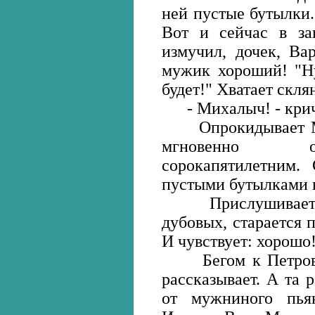
ней пустые бутылки.
Вот и сейчас в за
измучил, дочек, Ва
мужик хороший! "Ну
будет!" Хватает скля
- Михалыч! - кричи
Опрокидывает Мих
мгновенно об
сорокапятилетним. 
пустыми бутылками н
Прислушивается 
дубовых, старается 
И чувствует: хорошо!
Бегом к Петровне.
рассказывает. А та 
от мужниного пьян