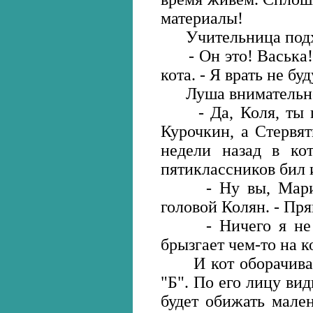
материалы!
Учительница подхо
- Он это! Васька! 
кота. - Я врать не буд
Луша внимательно с
- Да, Коля, ты пра
Курочкин, а Стервят
недели назад в кот
пятиклассников бил 
- Ну вы, Марина 
головой Колян. - Пря
- Ничего я не со
брызгает чем-то на к
И кот оборачивает
"Б". По его лицу вид
будет обижать мален