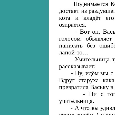
Поднимается Коля
достает из раздувш
кота и кладёт ег
озирается.
- Вот он, Васька
голосом объявляет
написать без ошибо
лапой-то…
Учительница треб
рассказывает:
- Ну, идём мы с В
Вдруг старуха кака
превратила Ваську в к
- Ни с того ни
учительница.
- А что вы удивляе
время живём. Сплош