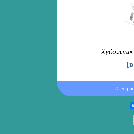
Художник 
[
в
Э
л
е
ктр
о