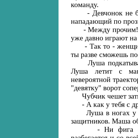
команду.
- Девчонок не бер
нападающий по проз
- Между прочим! -
уже давно играют н
- Так то - женщины
ты разве сможешь по
Луша подкатывает
Луша летит с мак
невероятной траектор
"девятку" ворот сопе
Чубчик чешет зат
- А как у тебя с д
Луша в ногах у Ма
защитников. Маша об
- Ни фига себе
разбегается и со вс