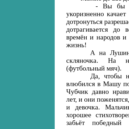
- Вы бы лучше
укоризненно качает
дотронуться разреш
дотрагивается до 
времён и народов и
жизнь!
А на Лушиной к
скляночка. На 
(футбольный мяч).
Да, чтобы не за
влюбился в Машу по
Чубчик давно нрав
лет, и они поженятся
и девочка. Мальчик
хорошее стихотворе
забьёт победный