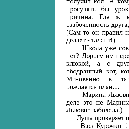
получит кол. А ком
прогулять бы уро
причина. Где ж е
озабоченность друга,
(Сам-то он правил 
делает - талант!)
Школа уже совсем
нет? Дорогу им пере
клюкой, а с друг
ободранный кот, ко
Мгновенно в тал
рождается план…
Марина Львовна в
деле это не Марин
Львовна заболела.)
Луша проверяет по 
- Вася Курочкин!