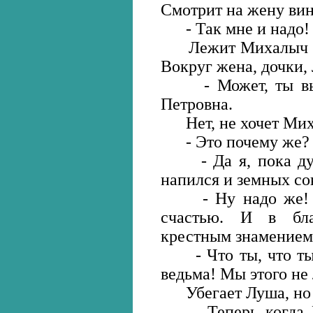
Смотрит на жену вин
- Так мне и надо! -
Лежит Михалыч в п
Вокруг жена, дочки,
- Может, ты выпи
Петровна.
Нет, не хочет Мих
- Это почему же? -
- Да я, пока дубо
напился и земных со
- Ну надо же! - 
счастью. И в бла
крестным знамением
- Что ты, что ты! 
ведьма! Мы этого не
Убегает Луша, но с
Теперь когда Ми