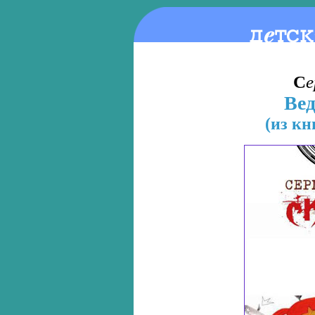
С
е
Ве
(из к