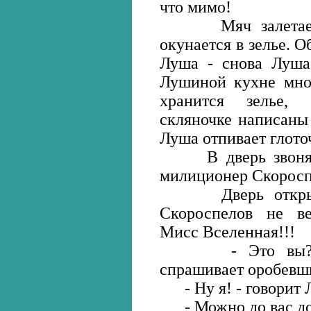
что мимо!
Мяч залетает в
окунается в зелье. О
Луша - снова Луша.
Лушиной кухне мног
хранится зелье,
скляночке написаны 
Луша отпивает глото
В дверь звонят. 
милиционер Скоросп
Дверь открывае
Скороспелов не в
Мисс Вселенная!!!
- Это вы? - з
спрашивает оробевш
- Ну я! - говорит Л
- Можно до вас до