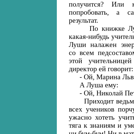
получится? Или к
попробовать, а с
результат.
По книжке Луша в
какая-нибудь учител
Луши налажен энер
со всем педсоставо
этой учительнице
директор ей говорит:
- Ой, Марина Львов
А Луша ему:
- Ой, Николай Петр
Приходит ведьма в
всех учеников порч
ужасно хотеть учит
тяга к знаниям и ум
ни бум-бум! Ни в мат