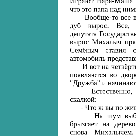
Играют Варя-Маша п
что это папа над ним
Вообще-то все во 
дуб вырос. Все,
депутата Государств
вырос Михалыч прям
Семёныч ставил с
автомобиль представ
И вот на четвёрты
появляются во двор
"Дружба" и начинаю
Естественно, сра
скалкой:
- Что ж вы по жив
На шум выбегае
брызгает на дерево
снова Михалычем.