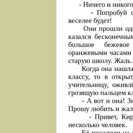
- Ничего и никого 
- Попробуй с ке
веселее будет!
Они прошли один д
казался бесконечны
большое бежевое
оранжевыми часами 
старую школу. Жаль…
Когда она нашла н
классу, то в откры
учительницу, оживл
грозящую пальцем кл
- А вот и она! Зна
Прошу любить и жал
- Привет, Кира,
несколько человек.
Её посадили на по