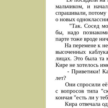
мальчиком, и начал
спрашивали, потому 
о новых одноклассни
"Так. Сосед мой 
бы, надо познакоми
парте тоже вроде ни
На перемене к ней 
высоченных каблук
лицах. Это была та 
Кире не хотелось им
- Приветики! Как з
лет?
Они спросили её бу
с вопросов типа "с
кончая "есть ли у те
Кира отвечала одно