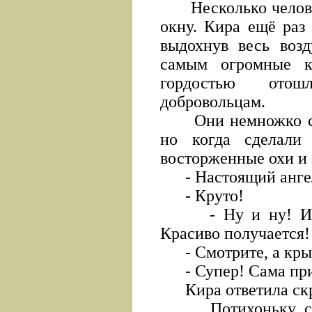
Несколько человек
окну. Кира ещё раз 
выдохнув весь возд
самым огромные к
гордостью отош
добровольцам.
Они немножко сте
но когда сделали
восторженные охи и 
- Настоящий анге
- Круто!
- Ну и ну! И вп
Красиво получается!
- Смотрите, а крыл
- Супер! Сама пр
Кира ответила скр
Потихоньку стал