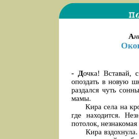
А
н
Око
- Д
очка! Вставай, 
опоздать в новую ш
раздался чуть сонн
мамы.
Кира села на крова
где находится. Нез
потолок, незнакомая 
Кира вздохнула. Ей