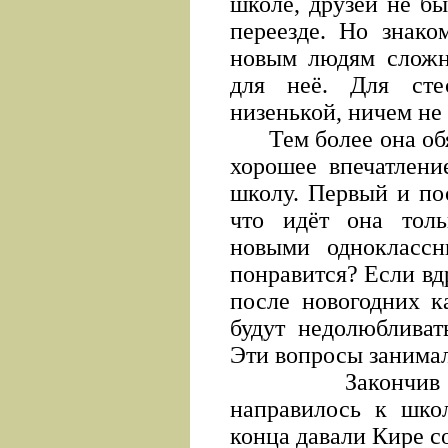
школе, друзей не бы
переезде. Но знако
новым людям сложн
для неё. Для сте
низенькой, ничем не
Тем более она обяз
хорошее впечатлени
школу. Первый и пос
что идёт она толь
новыми однокласс
понравится? Если вдр
после новогодних к
будут недолюбливат
Эти вопросы занимал
Закончив утре
направилось к школ
конца давали Кире с