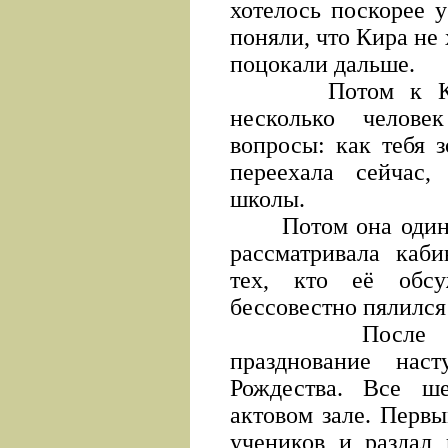
хотелось поскорее 
поняли, что Кира не 
поцокали дальше.
Потом к Кире 
несколько челове
вопросы: как тебя з
переехала сейчас
школы.
Потом она одиноко
рассматривала каби
тех, кто её обс
бессовестно пялился 
После переме
празднование нас
Рождества. Все ш
актовом зале. Перв
учеников и раздал 