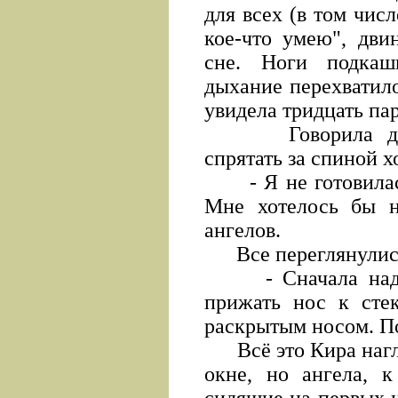
для всех (в том числ
кое-что умею", дви
сне. Ноги подкаши
дыхание перехватило
увидела тридцать пар
Говорила дрожа
спрятать за спиной 
- Я не готовилась,
Мне хотелось бы н
ангелов.
Все переглянулис
- Сначала надо 
прижать нос к сте
раскрытым носом. П
Всё это Кира нагля
окне, но ангела, 