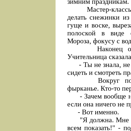
зимним праздникам.
Мастер-классы б
делать снежинки из
гуще и воске, выре
полоской в виде с
Мороза, фокусу с в
Наконец очере
Учительница сказала
- Ты не знала, не 
сидеть и смотреть п
Вокруг послыш
фырканье. Кто-то пе
- Зачем вообще над
если она ничего не 
- Вот именно.
"Я должна. Мне не
всем показать!" - 