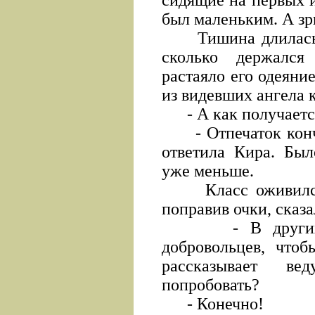
сидящие на первых и
был маленьким. А зр
Тишина длилась се
сколько держался
растаяло его одеяние
из видевших ангела 
- А как получается
- Отпечаток кончик
ответила Кира. Был
уже меньше.
Класс оживился. 
поправив очки, сказа
- В других мас
добровольцев, чтоб
рассказывает 
попробовать?
- Конечно!