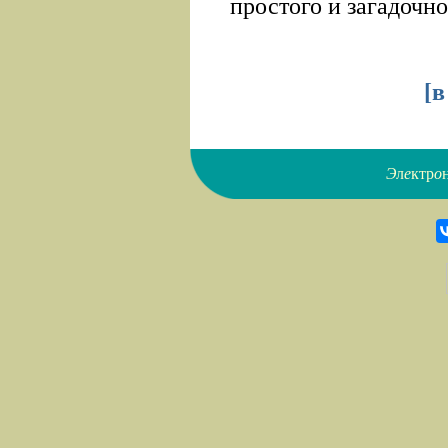
простого и загадочно
[
в
Э
л
е
ктр
о