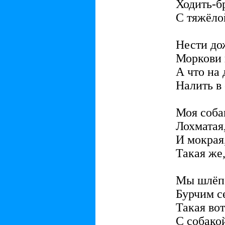
Ходить-б
С тяжёло
Нести до
Моркови 
А что на 
Налить в
Моя соба
Лохматая,
И мокрая,
Такая же,
Мы шлёпа
Бурчим се
Такая вот
С собако