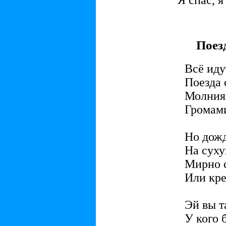
Я спас, я
Поез
Всё иду
Поезда 
Молниям
Громами
Но дожд
На суху
Мирно с
Или кре
Эй вы т
У кого 