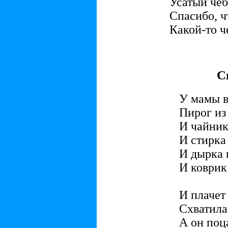
Усатый чеб
Спасибо, ч
Какой-то ч
С
У мамы в
Пирог из
И чайник
И стирка
И дырка 
И коврик 
И плачет
Схватила
А он поц