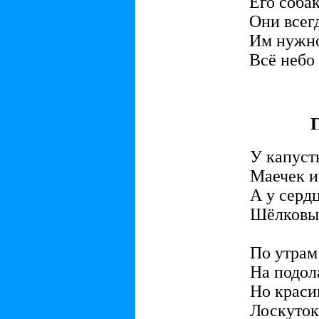
Его собак
Они всегд
Им нужно
Всё небо
У капуст
Маечек и
А у сердц
Шёлковый
По утрам
На подол
Но краси
Лоскуток