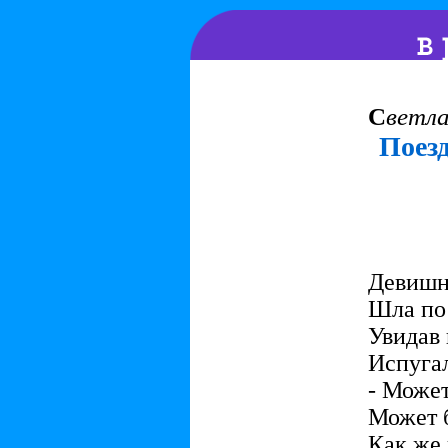
С
ветл
Поез
Девишн
Шла по 
Увидав 
Испугал
- Может
Может б
Как же