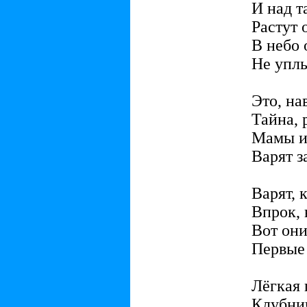
И над т
Растут 
В небо 
Не уплы
Это, на
Тайна, 
Мамы и
Варят з
Варят, 
Впрок, 
Вот они
Первые 
Лёгкая 
Клубнич