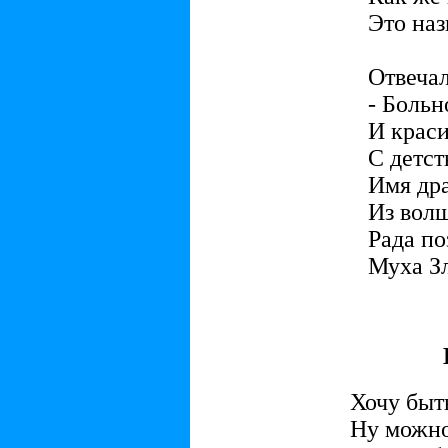
Это наз
Отвеча
- Больн
И крас
С детст
Имя др
Из волш
Рада по
Муха Зл
Хочу быт
Ну можно