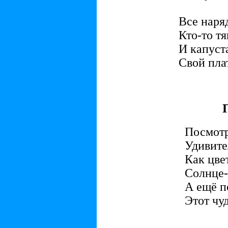
Все наря
Кто-то тя
И капуст
Свой пла
Посмотр
Удивите
Как цвет
Солнце-
А ещё п
Этот чу