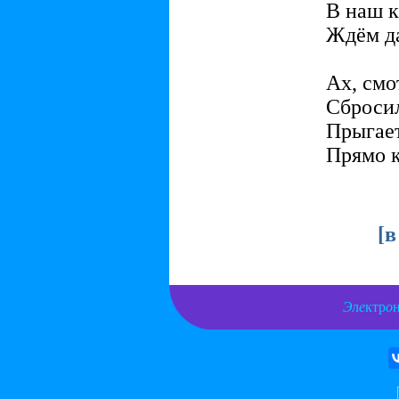
В наш к
Ждём д
Ах, смо
Сброси
Прыгает
Прямо к
[
в
Э
л
е
ктр
о