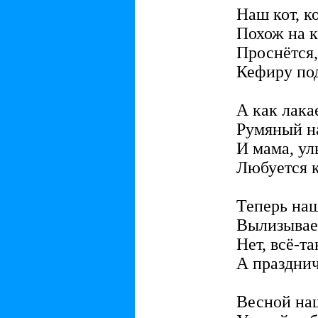
Наш кот, к
Похож на к
Проснётся,
Кефиру по
А как лака
Румяный н
И мама, ул
Любуется к
Теперь на
Вылизывает
Нет, всё-та
А праздни
Весной на