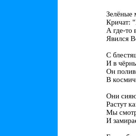
Зелёные 
Кричат: 
А где-то 
Явился В
С блестя
И в чёрн
Он полив
В космич
Они сияю
Растут к
Мы смотр
И замира