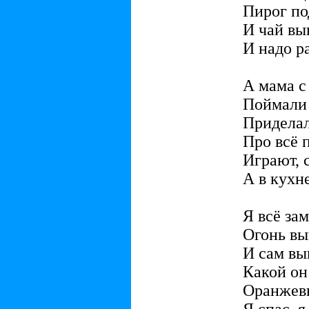
Пирог по
И чай вы
И надо р
А мама с
Поймали 
Приделал
Про всё 
Играют, 
А в кухн
Я всё за
Огонь в
И сам вы
Какой он
Оранжевы