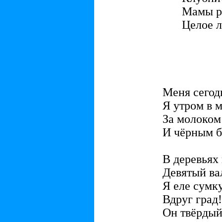
Мамы р
Целое л
Меня сегод
Я утром в 
За молоком
И чёрным б
В деревьях
Девятый ва
Я еле сумк
Вдруг град!
Он твёрдый,