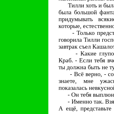
Тилли хоть и была 
была большой фанта
придумывать всяки
которые, естественно
- Только представь
говорила Тилли госп
завтрак съел Кашало
- Какие глупости
Краб. - Если тебя вч
ты должна быть не ту
- Всё верно, - сог
знаете, мне ужа
показалась невкусно
- Он тебя выплюн
- Именно так. Взял
А ещё, представьте 