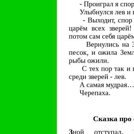
- Проиграл я спор! 
Улыбнулся лев и г
- Выходит, спор в
царём всех зверей!
потом сам себя царё
Вернулись на Зем
песок, и ожила Земл
рыбы ожили.
С тех пор так и по
среди зверей - лев.
А самая мудрая
Черепаха.
Сказка про 
З
ной отступал. 