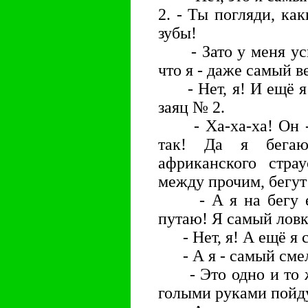
2. - Ты погляди, ка
зубы!
- Зато у меня усы 
что я - даже самый 
- Нет, я! И ещё я 
заяц № 2.
- Ха-ха-ха! Он - 
так! Да я бегаю
африканского стра
между прочим, бегут 
- А я на бегу ещ
путаю! Я самый лов
- Нет, я! А ещё я 
- А я - самый сме
- Это одно и то же
голыми руками пойд