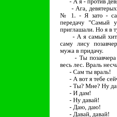
- А я - против дев
- Ага, девятерых к
№ 1. - Я зато - с
передачу "Самый 
приглашали. Но я в т
- А я самый хитрый
саму лису позавчер
мужа в придачу.
- Ты позавчера д
весь лес. Враль нес
- Сам ты враль!
- А вот я тебе сейч
- Ты? Мне? Ну да
- И дам!
- Ну давай!
- Даю, даю!
- Давай, давай!