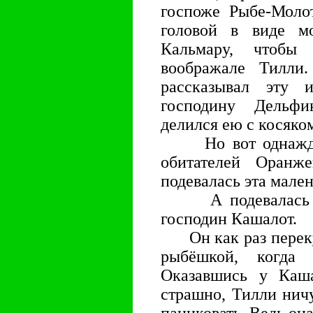
госпоже Рыбе-Молот
головой в виде м
Кальмару, чтобы
воображале Тилли
рассказывал эту 
господину Дельф
делился ею с косяко
Но вот однажды 
обитателей Оранж
подевалась эта мале
А подевалась она
господин Кашалот.
Он как раз переку
рыбёшкой, когда
Оказавшись у Каша
страшно, Тилли ничу