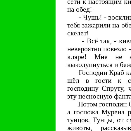
сети к настоящим к
на обед!
- Чушь! - восклица
тебя зажарили на обе
скелет!
- Всё так, - кивал
невероятно повезло 
кляре! Мне не с
выколупнуться и беж
Господин Краб кача
шёл в гости к св
господину Спруту, 
эту несносную фанта
Потом господин Сп
а госпожа Мурена р
тунцов. Тунцы, от 
животы, рассказ