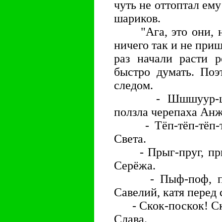
чуть не оттоптал ему
шариков.
"Ага, это они, н
ничего так и не приш
раз начали расти 
быстро думать. Поэ
следом.
- Шшшуур-шшшу
ползла черепаха Анж
- Тёп-тёп-тёп-тёп
Света.
- Прыг-пруг, прыг
Серёжа.
- Пыф-поф, пыф-
Савелий, катя перед
- Скок-поскок! Ско
Слава.