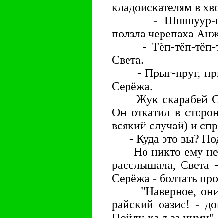
кладоискателям в хво
- Шшшуур-шшшу
ползла черепаха Анж
- Тёп-тёп-тёп-тёп
Света.
- Прыг-пруг, прыг
Серёжа.
Жук скарабей Саве
Он откатил в сторо
всякий случай) и сп
- Куда это вы? Под
Но никто ему не о
расслышала, Света -
Серёжа - болтать про
"Наверное, они п
райский оазис! - до
Пойду-ка я за ними".