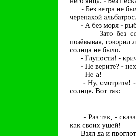
него яйца. - Без пес
- Без ветра не было
черепахой альбатрос
- А без моря - рыб!
- Зато без солн
позёвывая, говорил л
солнца не было.
- Глупости! - крича
- Не верите? - нех
- Не-а!
- Ну, смотрите! - с
солнце. Вот так:
- Раз так, - сказал
как своих ушей!
Взял да и проглот