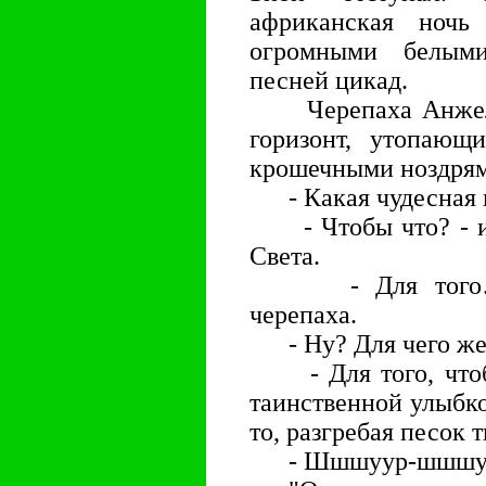
африканская ночь
огромными белым
песней цикад.
Черепаха Анжелик
горизонт, утопающи
крошечными ноздрям
- Какая чудесная н
- Чтобы что? - из
Света.
- Для того… - 
черепаха.
- Ну? Для чего же
- Для того, чтобы
таинственной улыбко
то, разгребая песок 
- Шшшуур-шшшуур