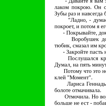
- Давайте я вам з
лаком покрою. Он о
Зубы раз и навсегда 
"Ладно, - думает 
покроет, и потом я ег
- Покрывайте, докт
Воробушек доста
тюбик, смазал им кр
- Закройте пасть н
Послушался кроко
Думал, на пять минут
Потому что это не 
клей "Момент".
Лариса Геннадьевн
болоте отмачивала.
Отмочила. Но воро
больше не ест - поба