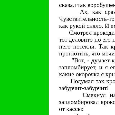
сказал так воробушек
Ах, как сразу х
Чувствительность-то
как рукой сняло. И е
Смотрел крокодил н
тот деловито по его 
него потекли. Так к
проглотить, что мочи
"Вот, - думает кро
запломбирует, и я е
какие окорочка с к
Подумал так крокод
забурчит-забурчит!
Смекнул наш во
запломбировал крокод
от кассы: