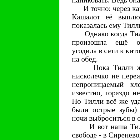
паниковать. Ведь она
И точно: через как
Кашалот её выплю
показалась ему Тилл
Однако когда Тилли
произошла ещё о
угодила в сети к кит
на обед.
Пока Тилли жари
нисколечко не пере
непроницаемый хл
известно, гораздо н
Но Тилли всё же уда
были острые зубы) 
ночи выброситься в 
И вот наша Тилли
свободе - в Сиренево