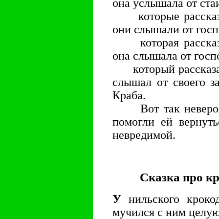
она услышала от ста
которые рассказал
они слышали от гос
которая рассказал
она слышала от госп
который рассказал 
слышал от своего з
Краба.
Вот так невероят
помогли ей вернут
невредимой.
Сказка про к
У
нильского крокод
мучился с ним целу