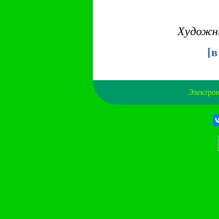
Художни
[
в
Э
л
е
ктр
о