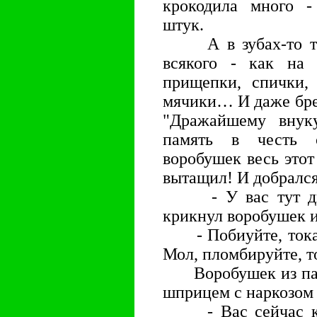
крокодила много -
штук.
А в зубах-то тех 
всякого - как на 
прищепки, спички, 
мячики… И даже бре
"Дражайшему внук
память в честь с
воробушек весь этот
вытащил! И добрался
- У вас тут дырк
крикнул воробушек и
- Побиуйте, тока п
Мол, пломбируйте, т
Воробушек из пасти
шприцем с наркозом 
- Вас сейчас кома