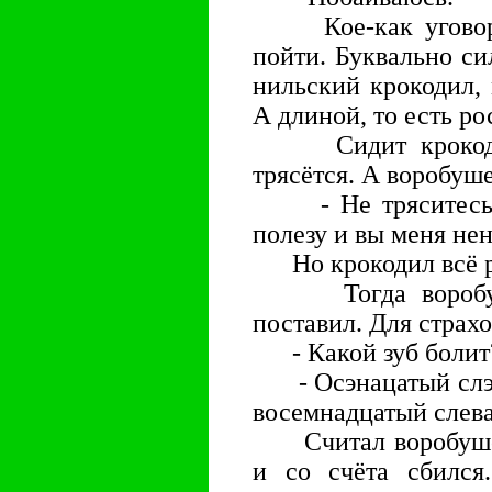
Кое-как уговори
пойти. Буквально си
нильский крокодил, 
А длиной, то есть ро
Сидит крокодил 
трясётся. А воробуш
- Не тряситесь. А
полезу и вы меня не
Но крокодил всё ра
Тогда воробушек
поставил. Для страхо
- Какой зуб болит
- Осэнацатый слэва
восемнадцатый слева
Считал воробушек,
и со счёта сбился.