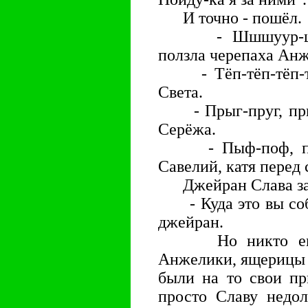
И точно - пошёл.
- Шшшуур-шшшу
ползла черепаха Анж
- Тёп-тёп-тёп-тёп
Света.
- Прыг-пруг, прыг
Серёжа.
- Пыф-поф, пыф-
Савелий, катя перед
Джейран Слава зам
- Куда это вы собр
джейран.
Но никто ему н
Анжелики, ящерицы 
были на то свои пр
просто Славу недол