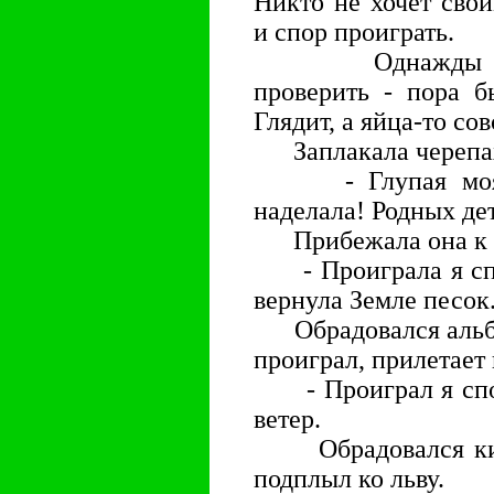
Никто не хочет сво
и спор проиграть.
Однажды просн
проверить - пора б
Глядит, а яйца-то со
Заплакала черепа
- Глупая моя го
наделала! Родных де
Прибежала она к ал
- Проиграла я спор
вернула Земле песок
Обрадовался альбат
проиграл, прилетает 
- Проиграл я спор!
ветер.
Обрадовался кит, 
подплыл ко льву.