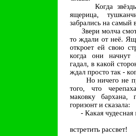
Когда звёзды на
ящерица, тушкан
забрались на самый 
Звери молча смотре
то ждали от неё. Ящ
откроет ей свою ст
когда они начнут 
гадал, в какой стор
ждал просто так - ко
Но ничего не прои
того, что черепа
маковку бархана, 
горизонт и сказала:
- Какая чудесная 
…ч
встретить рассвет!