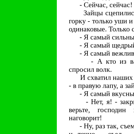
- Сейчас, сейчас!
Зайцы сцепились в
горку - только уши 
одинаковые. Только 
- Я самый сильны
- Я самый щедры
- Я самый вежлив
- А кто из вас 
спросил волк.
И схватил наших за
- в правую лапу, а за
- Я самый вкусный!
- Нет, я! - закри
верьте, господин
наговорит!
- Ну, раз так, съем-