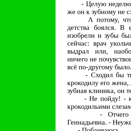
- Целую неделю? -
же он к зубному не 
А потому, что к
детства боялся. В 
изобрели и зубы бы
сейчас: врач укольч
выдрал или, наобо
ничего не почувствов
всё по-другому было
- Сходил бы ты к
крокодилу его жена, 
зубная клиника, он 
- Не пойду! - кри
крокодильими слеза
- Отчего же? 
Геннадьевна. - Неуж
- Побаиваюсь.