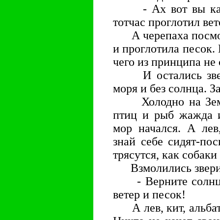
- Ах вот вы как? 
тотчас проглотил вет
А черепаха посмотр
и проглотила песок. 
чего из принципа не
И остались звери 
моря и без солнца. З
Холодно на Земле 
птиц и рыб жажда и
мор начался. А лев
знай себе сидят-по
трясутся, как собаки
Взмолились звери,
- Верните солнце! 
ветер и песок!
А лев, кит, альбатр