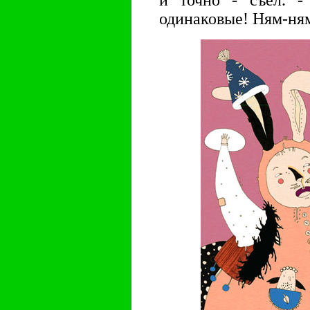
и точно - съел. -
одинаковые! Ням-ня