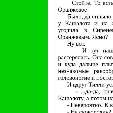
Стойте. То есть 
Оранжевое!
Было, да сплыло. П
у Кашалота и на с
угодила в Сирене
Оранжевым. Ясно?
Ну вот.
И тут наша Ти
растерялась. Она сов
и куда дальше плы
незнакомые ракооб
головоногие и посто
И вдруг Тилли усл
- ...да-да, снача
Кашалоту, а потом н
- Невероятно! К к
- На сковородку? П