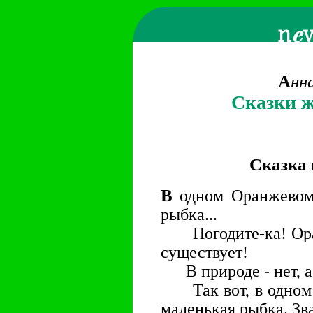
А
нн
Сказки ж
Сказка 
В
одном Оранжевом
рыбка...
Погодите-ка! Оран
существует!
В природе - нет, а в
Так вот, в одном 
маленькая рыбка. Зв