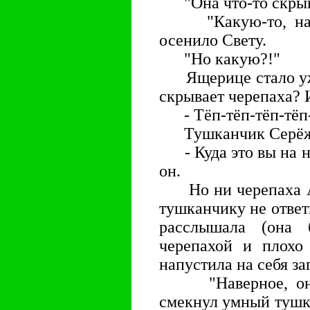
"Она что-то скрывае
"Какую-то, навер
осенило Свету.
"Но какую?!"
Ящерице стало ужа
скрывает черепаха? 
- Тёп-тёп-тёп-тёп-
Тушканчик Серёжа 
- Куда это вы на но
он.
Но ни черепаха Ан
тушканчику не ответи
расслышала (она 
черепахой и плохо
напустила на себя за
"Наверное, они и
смекнул умный тушк