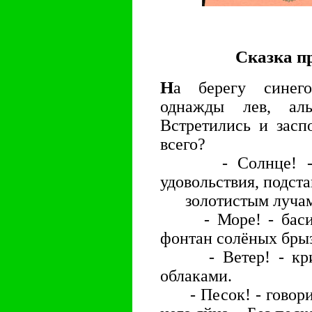
Сказка п
Н
а берегу синего
однажды лев, аль
Встретились и засп
всего?
- Солнце! - ры
удовольствия, подст
золотистым лучам
- Море! - басил 
фонтан солёных брыз
- Ветер! - крича
облаками.
- Песок! - говорил