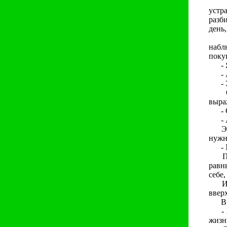
Коне
устр
разб
день,
Одна
набл
поку
- Я 
- А 
- Эт
Она 
выра
- Са
- А 
Это 
нужн
- Мы
Прод
равн
себе,
И ка
ввер
В н
- Ни
жизн