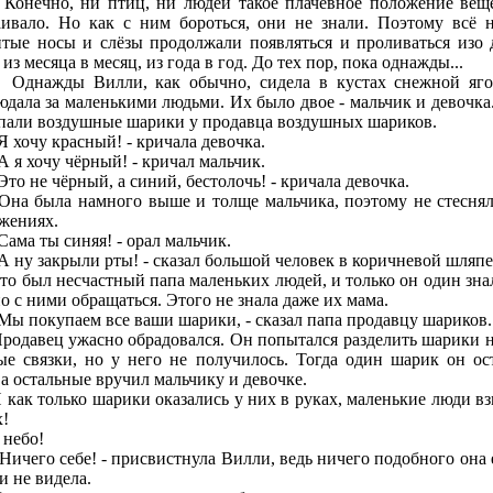
чно, ни птиц, ни людей такое плачевное положение вещ
аивало. Но как с ним бороться, они не знали. Поэтому всё 
итые носы и слёзы продолжали появляться и проливаться изо 
 из месяца в месяц, из года в год. До тех пор, пока однажды...
жды Вилли, как обычно, сидела в кустах снежной яг
юдала за маленькими людьми. Их было двое - мальчик и девочка
пали воздушные шарики у продавца воздушных шариков.
хочу красный! - кричала девочка.
я хочу чёрный! - кричал мальчик.
о не чёрный, а синий, бестолочь! - кричала девочка.
была намного выше и толще мальчика, поэтому не стеснял
жениях.
ма ты синяя! - орал мальчик.
ну закрыли рты! - сказал большой человек в коричневой шляпе
был несчастный папа маленьких людей, и только он один знал
о с ними обращаться. Этого не знала даже их мама.
 покупаем все ваши шарики, - сказал папа продавцу шариков.
авец ужасно обрадовался. Он попытался разделить шарики н
ые связки, но у него не получилось. Тогда один шарик он ос
 а остальные вручил мальчику и девочке.
к только шарики оказались у них в руках, маленькие люди в
х!
ебо!
чего себе! - присвистнула Вилли, ведь ничего подобного она 
и не видела.