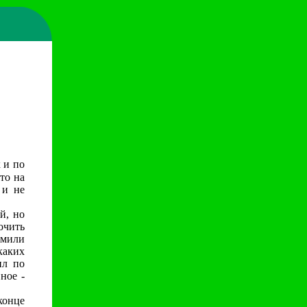
 и по
то на
 и не
й, но
очить
рмили
каких
ил по
ное -
конце