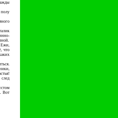
нажды
 полу
много
алик
инно-
иной.
 Ежи,
, что
каких
ться.
ники,
стья!
 след
устом
. Вот