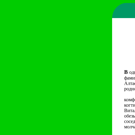
В
одн
фами
Алта
родно
Вита
комф
когт
Вита
обез
сосе
молч
Но и