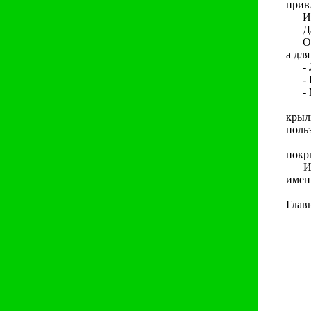
прив
И вд
Да, 
Она 
а для
- Ле
- Но
- М
Пти
крыл
поль
Но в
покр
И ср
имен
Ведь
Главн