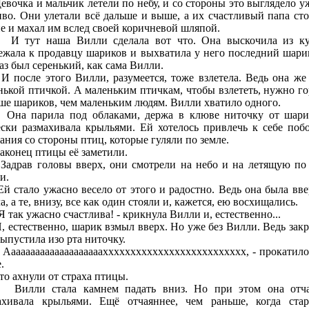
чка и мальчик летели по небу, и со стороны это выглядело у
иво. Они улетали всё дальше и выше, а их счастливый папа сто
не и махал им вслед своей коричневой шляпой.
т наша Вилли сделала вот что. Она выскочила из ку
ежала к продавцу шариков и выхватила у него последний шари
аз был серенький, как сама Вилли.
сле этого Вилли, разумеется, тоже взлетела. Ведь она же
нькой птичкой. А маленьким птичкам, чтобы взлететь, нужно го
ше шариков, чем маленьким людям. Вилли хватило одного.
парила под облаками, держа в клюве ниточку от шари
ески размахивала крыльями. Ей хотелось привлечь к себе поб
ания со стороны птиц, которые гуляли по земле.
нец птицы её заметили.
ав головы вверх, они смотрели на небо и на летящую по
и.
тало ужасно весело от этого и радостно. Ведь она была вве
а, а те, внизу, все как один стояли и, кажется, ею восхищались.
так ужасно счастлива! - крикнула Вилли и, естественно...
стественно, шарик взмыл вверх. Но уже без Вилли. Ведь закр
выпустила изо рта ниточку.
аааааааааааааааааахххххххххххххххххххххххххх, - прокатило
.
ахнули от страха птицы.
ли стала камнем падать вниз. Но при этом она отча
ахивала крыльями. Ещё отчаяннее, чем раньше, когда стар