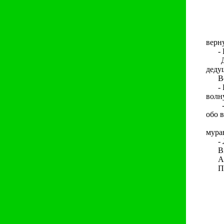
Сыт
верну
- По
Да п
деду
Вот 
- Гд
волн
- Я 
обо в
Выс
мура
- Ло
Вита
А де
Пото