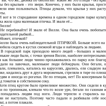
с что же, двойка по биологии? Какие же это птицы - без кры
ы без крыльев - это звери. Конечно, у них были крылья, прост
мели ими пользоваться. Птицы думали, что крылья у них расту
оты.
т в те стародавние времена в одном городском парке культ
а жила одна маленькая птичка. И звали её...
илли!
еребивайте! И звали её Вилли. Она была очень любопыт
юдательной рыбкой...
жет, птичкой?
и была очень наблюдательной ПТИЧКОЙ. Больше всего на 
любила сидеть в кустах снежной ягоды и наблюдать за людьми.
родской парк приходило много людей - больших и мален
нькие люди были, с точки зрения Вилли, наиболее интересными.
я как большие люди чинно прохаживались по парку или благо
едали на лавочках, маленькие люди
бедокурили
. Они бегали, о
али, плевались, катались на каруселях, дрались, ели сладкую ва
чке, кидались друг в друга мороженым, стреляли в тире по плю
едям и иногда из рогатки. Не по птицам, нет! По консервным б
од томатов в собственном соку.
 птиц кругом было превеликое множество. Они сидели в ку
ли по тропинкам, клевали что-то возле урн, бегали по газонам и
 попадались людям под ноги. Люди терпели и старались на
ми не наступать. Поэтому часто падали и разбивали себе но
ьт, а потом плакали.