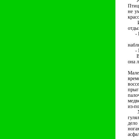
У ва
Птиц
не у
крас
И во
отдых
- В
Не п
набл
- Мо
Вилл
она 
В го
Мале
врем
восс
прыг
пало
медв
из-п
Хотя
гуля
дело
нога
асфал