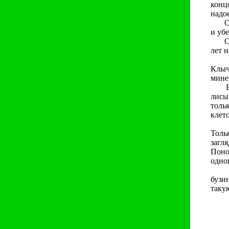
конц
надо
Один
и уб
Он б
лет 
Ког
Клыч
мине
Вот 
лисы
толь
клето
Волч
Толь
загл
Поно
одног
Пере
бузи
таку