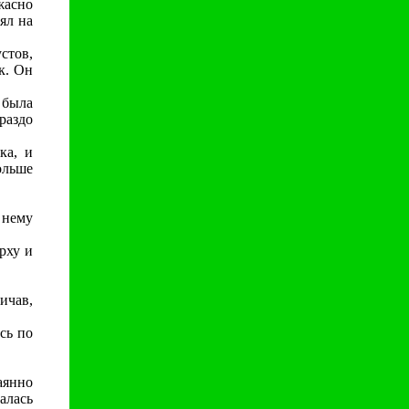
жасно
ял на
стов,
к. Он
 была
раздо
ка, и
ольше
 нему
рху и
ичав,
сь по
янно
алась