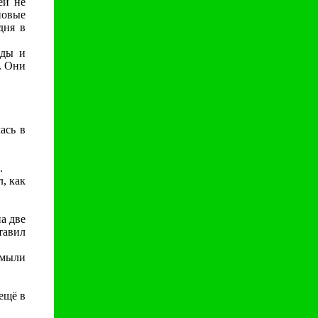
ей не
новые
дня в
оды и
. Они
ась в
.
, как
а две
тавил
змыли
ещё в