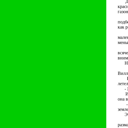
Дево
крас
газо
И ту
подб
как р
И по
мале
мень
Она 
всяч
вним
Нако
Задр
Вилл
Ей с
летел
- Я 
И, е
она 
- Аа
земле
Это 
Вил
разм