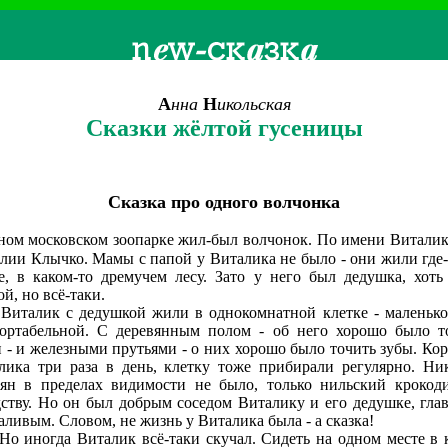
А
нна
Н
икольская
Сказки жёлтой гусеницы
Сказка про одного волчонка
ом московском зоопарке жил-был волчонок. По имени Виталик
лии Клычко. Мамы с папой у Виталика не было - они жили где-
е, в каком-то дремучем лесу. Зато у него был дедушка, хоть
й, но всё-таки.
лик с дедушкой жили в однокомнатной клетке - маленько
ортабельной. С деревянным полом - об него хорошо было т
и - и железными прутьями - о них хорошо было точить зубы. Ко
лика три раза в день, клетку тоже прибирали регулярно. Ни
ьян в пределах видимости не было, только нильский крокод
дству. Но он был добрым соседом Виталику и его дедушке, глав
аливым. Словом, не жизнь у Виталика была - а сказка!
ногда Виталик всё-таки скучал. Сидеть на одном месте в 