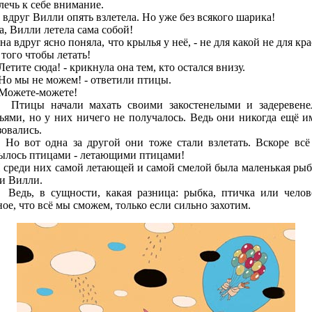
лечь к себе внимание.
руг Вилли опять взлетела. Но уже без всякого шарика!
Вилли летела сама собой!
вдруг ясно поняла, что крылья у неё, - не для какой не для кра
 того чтобы летать!
тите сюда! - крикнула она тем, кто остался внизу.
 мы не можем! - ответили птицы.
ожете-можете!
цы начали махать своими закостенелыми и задеревене
ьями, но у них ничего не получалось. Ведь они никогда ещё и
зовались.
от одна за другой они тоже стали взлетать. Вскоре всё
ылось птицами - летающими птицами!
еди них самой летающей и самой смелой была маленькая рыб
и Вилли.
, в сущности, какая разница: рыбка, птичка или челов
ое, что всё мы сможем, только если сильно захотим.