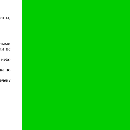
соты,
лыми
ми не
 небо
ка по
ечек?