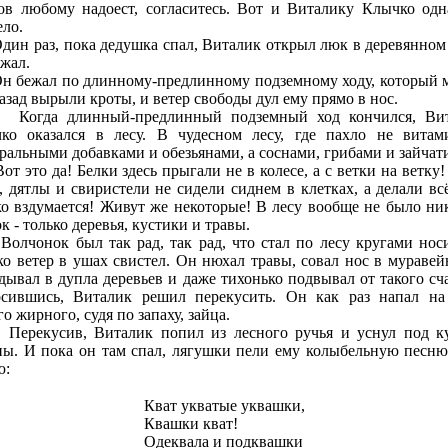
ов любому надоест, согласитесь. Вот и Виталику Клычко од
ело.
 раз, пока дедушка спал, Виталик открыл люк в деревянном
ежал.
ежал по длинному-предлинному подземному ходу, который 
назад вырыли кроты, и ветер свободы дул ему прямо в нос.
да длинный-предлинный подземный ход кончился, Вит
ко оказался в лесу. В чудесном лесу, где пахло не витам
ральными добавками и обезьянами, а соснами, грибами и зайчат
это да! Белки здесь прыгали не в колесе, а с ветки на ветку!
, дятлы и свиристели не сидели сиднем в клетках, а делали всё
ко вздумается! Живут же некоторые! В лесу вообще не было ни
к - только деревья, кустики и травы.
онок был так рад, так рад, что стал по лесу кругами носи
ко ветер в ушах свистел. Он нюхал травы, совал нос в муравей
ядывал в дупла деревьев и даже тихонько подвывал от такого сча
сившись, Виталик решил перекусить. Он как раз напал на
о жирного, судя по запаху, зайца.
кусив, Виталик попил из лесного ручья и уснул под к
ны. И пока он там спал, лягушки пели ему колыбельную песню
ю:
Кват укватые уквашки,
Квашки кват!
Одеквала и подквашки