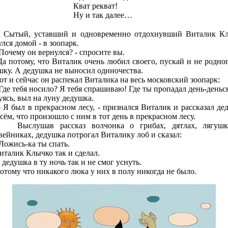
Кват рекват!
Ну и так далее…
ый, уставший и одновременно отдохнувший Виталик Кл
лся домой - в зоопарк.
чему он вернулся? - спросите вы.
отому, что Виталик очень любил своего, пускай и не родног
шку. А дедушка не выносил одиночества.
и сейчас он распекал Виталика на весь московский зоопарк:
е тебя носило? Я тебя спрашиваю! Где ты пропадал день-деньск
уясь, выл на луну дедушка.
был в прекрасном лесу, - признался Виталик и рассказал де
сём, что произошло с ним в тот день в прекрасном лесу.
лушав рассказ волчонка о грибах, дятлах, лягушк
вейниках, дедушка потрогал Виталику лоб и сказал:
жись-ка ты спать.
лик Клычко так и сделал.
душка в ту ночь так и не смог уснуть.
му что никакого люка у них в полу никогда не было.