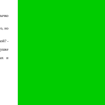
ычко
о, но
ой? -
душке
ах и