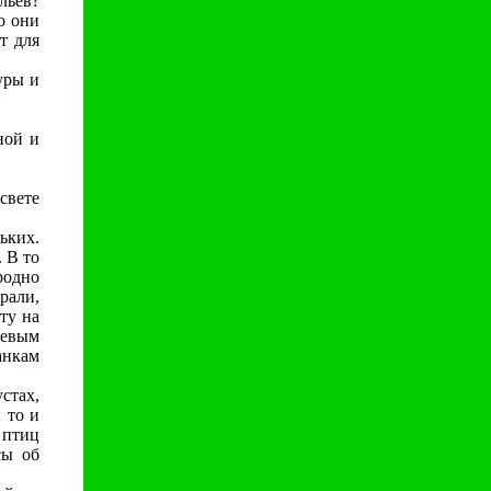
льев?
о они
т для
уры и
ной и
свете
ьких.
 В то
родно
рали,
ту на
шевым
анкам
стах,
 то и
 птиц
сы об