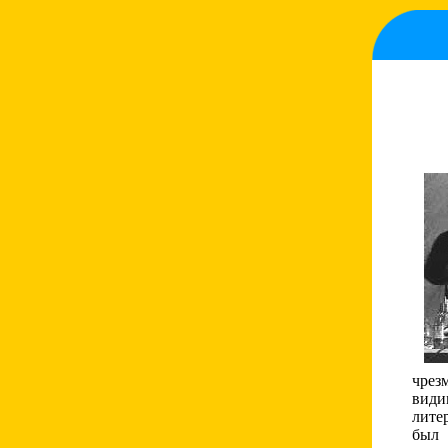
чрез
види
лите
был 