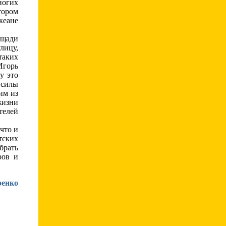
ногих
тором
кеане
ощади
лицу,
таких
Игорь
у это
 силы
им из
жизни
телей
что и
тских
обрать
ров и
енко