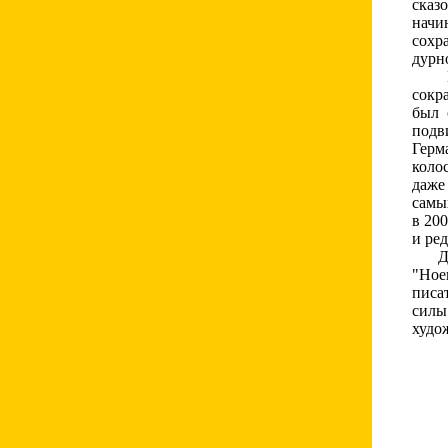
сказ
начи
сохр
дурн
Кажд
сокр
был 
подв
Герм
коло
даже
самы
в 20
и ре
Детс
"Ное
писат
силы
худо