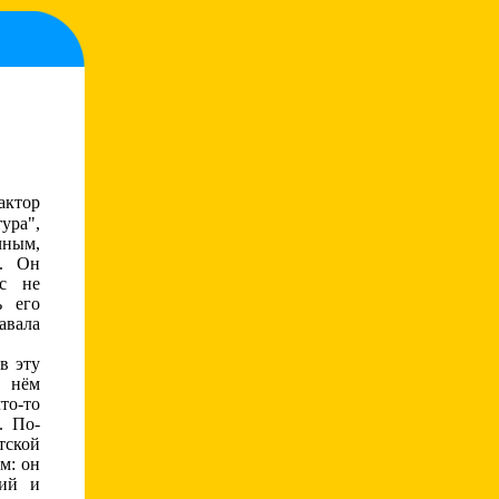
актор
ура",
ым,
м. Он
ас не
ь его
лавала
 эту
в нём
о-то
. По-
тской
м: он
кий и