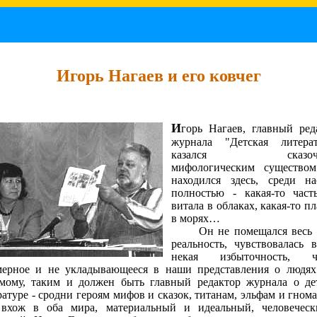
Игорь Нагаев и его ковчег
И
горь Нагаев, главный ред
журнала "Детская литерат
казался сказочн
мифологическим существо
находился здесь, среди н
полностью - какая-то част
витала в облаках, какая-то п
в морях…
Он не помещался весь в
реальность, чувствовалась 
некая избыточность, чт
мерное и не укладывающееся в наши представления о людях
мому, таким и должен быть главный редактор журнала о де
ратуре - сродни героям мифов и сказок, титанам, эльфам и гнома
вхож в оба мира, материальный и идеальный, человечес