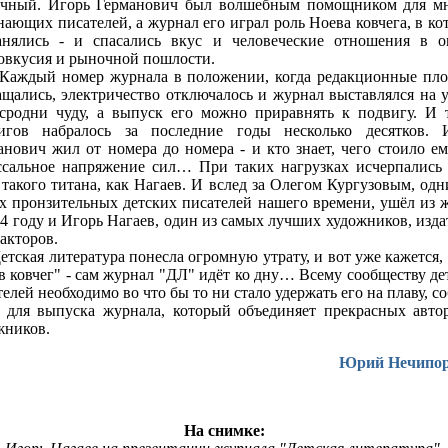
очный. Игорь Германович был волшебным помощником для м
нающих писателей, а журнал его играл роль Ноева ковчега, в ко
анялись - и спасались вкус и человеческие отношения в о
овкусия и рыночной пошлости.
ый номер журнала в положении, когда редакционные пл
ащались, электричество отключалось и журнал выставлялся на у
сродни чуду, а выпуск его можно приравнять к подвигу. И 
игов набралось за последние годы несколько десятков. 
анович жил от номера до номера - и кто знает, чего стоило ем
ссальное напряжение сил… При таких нагрузках исчерпались
 такого титана, как Нагаев. И вслед за Олегом Кургузовым, одн
х пронзительных детских писателей нашего времени, ушёл из 
04 году и Игорь Нагаев, один из самых лучших художников, изда
дакторов.
кая литература понесла огромную утрату, и вот уже кажется, 
в ковчег" - сам журнал "ДЛ" идёт ко дну… Всему сообществу де
елей необходимо во что бы то ни стало удержать его на плаву, с
 для выпуска журнала, который объединяет прекрасных авто
жников.
Юрий Нечипор
На снимке: