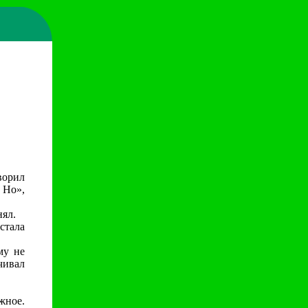
ворил
 Но»,
нял.
стала
му не
чивал
жное.