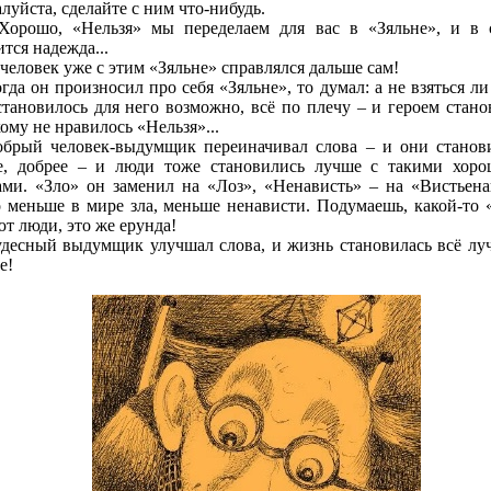
луйста, сделайте с ним что-нибудь.
 Хорошо, «Нельзя» мы переделаем для вас в «Зяльне», и в 
тся надежда...
человек уже с этим «Зяльне» справлялся дальше сам!
гда он произносил про себя «Зяльне», то думал: а не взяться ли
становилось для него возможно, всё по плечу – и героем стано
кому не нравилось «Нельзя»...
обрый человек-выдумщик переиначивал слова – и они станов
е, добрее – и люди тоже становились лучше с такими хор
ами. «Зло» он заменил на «Лоз», «Ненависть» – на «Вистьена
о меньше в мире зла, меньше ненависти. Подумаешь, какой-то 
ют люди, это же ерунда!
десный выдумщик улучшал слова, и жизнь становилась всё лу
е!