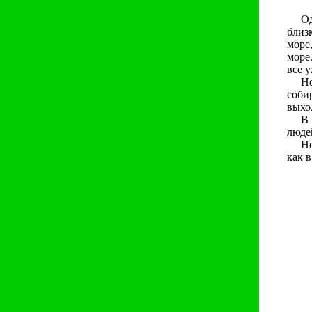
Од
близ
море
море
все у
Но
соби
выход
В 
люде
Но
как в