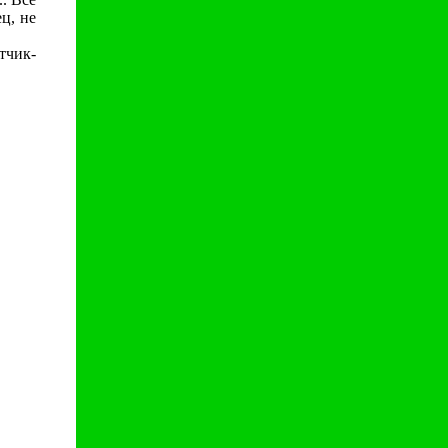
ец, не
тчик-