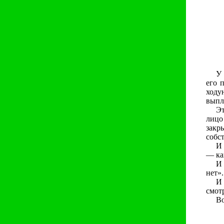
У 
его 
ходу
выпл
Эт
лицо
закр
собс
И 
— ка
И 
нет».
И
смотр
Во