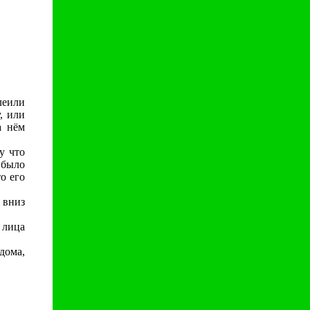
леили
, или
а нём
у что
 было
о его
 вниз
 лица
дома,