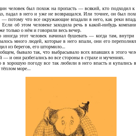
ин человек был похож на пропасть — всякий, кто подходил к
ко, падал в него и уже не возвращался. Или точнее, он был пох
, — потому что все окружающие впадали в него, как реки впад
. Если об этом человеке заходила речь в какой-нибудь компани
же только о нём и говорили весь вечер.
 иногда этот человек начинал бушевать — когда там, внутри 
ралось много людей, которые в него впали, они его переполнял
ил из берегов, его штормило...
общем, бывало так, что выбрасывало всех впавших в этого чел
й — и они разбегались во все стороны в страхе и мучениях.
 в хорошую погоду все так любили в него впасть и купались в
 тёплом море...