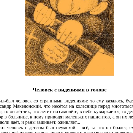
Человек с видениями в голове
л-был человек со странными видениями: то ему казалось, буд
сандр Македонский, что несётся на колеснице перед многотыс
, то он лётчик, что летит на самолёте, в небе кувыркается, то д
ор в больнице, к нему приводят маленьких пациентов, а он их ле
юли даёт, и раны зашивает, оживляет...
от человек с детства был неумехой – всё, за что он брался, е
лось: всё падало из рук, пока в голове у него мелькали видения.