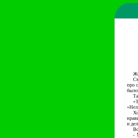
Жи
См
про 
было 
Та
«Т
«Нел
Х
нрав
и де
Во
- 