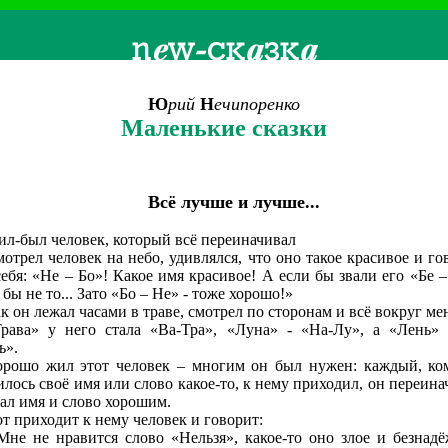
Ю
рий
Н
ечипоренко
Маленькие сказки
Всё лучше и лучше...
л-был человек, который всё переиначивал
отрел человек на небо, удивлялся, что оно такое красивое и го
себя: «Не – Бо»! Какое имя красивое! А если бы звали его «Бе –
бы не то... Зато «Бо – Не» - тоже хорошо!»
к он лежал часами в траве, смотрел по сторонам и всё вокруг ме
рава» у него стала «Ва-Тра», «Луна» - «На-Лу», а «Лень» 
ь».
орошо жил этот человек – многим он был нужен: каждый, ко
илось своё имя или слово какое-то, к нему приходил, он переина
лал имя и слово хорошим.
т приходит к нему человек и говорит:
Мне не нравится слово «Нельзя», какое-то оно злое и безнадё