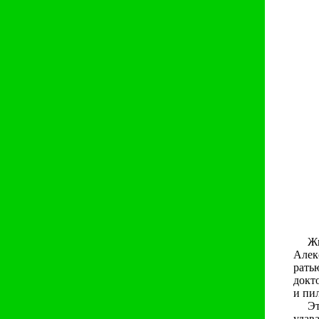
Жи
Алек
ратью
докт
и пил
Эт
удава