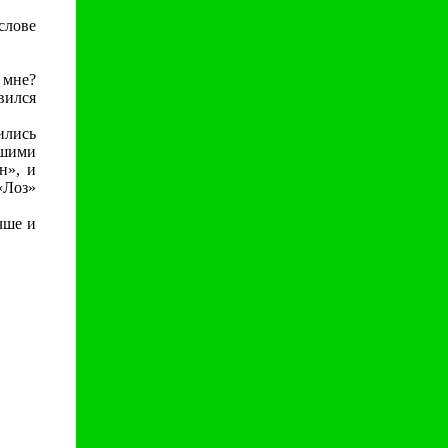
слове
 мне?
вился
ились
ошими
н», и
«Лоз»
чше и