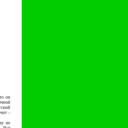
то он
ячной
етский
чит –
му не
.. Всё