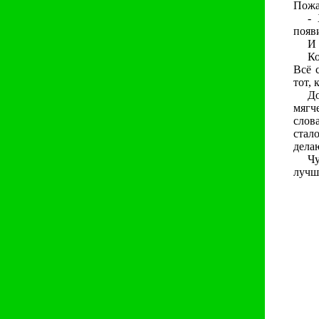
Пожа
-
появи
И 
Ко
Всё 
тот, 
Д
мягч
слов
стал
дела
Чу
лучш