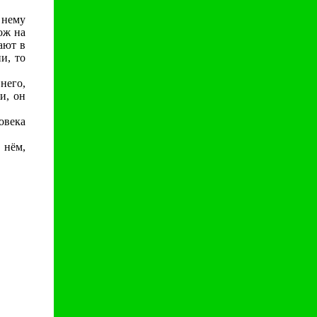
 нему
ож на
ают в
и, то
него,
и, он
овека
 нём,