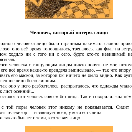
Человек, который потерял лицо
одного человека лицо было странным каким-то: словно прик
плохо, оно всё время топорщилось, трепалось, как флаг на ветру
ном ходило ни с того ни с сего, будто кто-то невидимый н
ясывал.
ого человека с танцующим лицом никто понять не мог, потом
 его всё время какие-то кренделя выписывало, — так что впору
ывать его маской, за которой бы ничего не было видно. Как будт
твенное лицо было лишним.
так оно у него разболталось, распрыгалось, что однажды упало
к лист осенний...
остался этот человек совсем без лица. Так и говорили: «на нём
 с той поры человек этот никому не показывается. Сидит 
ит телевизор — и завидует всем, у кого есть лица.
т так-то бывает с теми, кто теряет лицо...