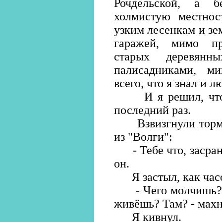
Рочдельской, а б
холмистую местнос
узким лесенкам и з
гаражей, мимо пр
старых деревян
палисадниками, м
всего, что я знал и л
И я решил, что б
последний раз.
Взвизгнули тормоз
из "Волги":
- Тебе что, засране
он.
Я застыл, как часо
- Чего молчишь? - 
живёшь? Там? - махн
Я кивнул.