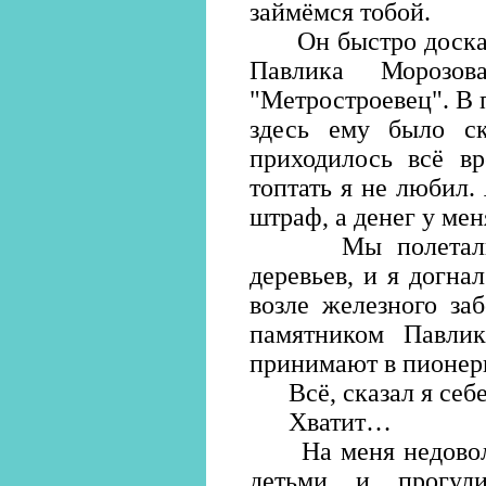
займёмся тобой.
Он быстро доскака
Павлика Морозов
"Метростроевец". В 
здесь ему было ск
приходилось всё вр
топтать я не любил. 
штраф, а денег у мен
Мы полетали не
деревьев, и я догнал
возле железного за
памятником Павлик
принимают в пионер
Всё, сказал я себе,
Хватит…
На меня недоволь
детьми и прогул