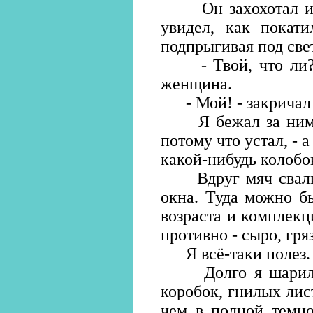
Он захохотал и вд
увидел, как покати
подпрыгивая под све
- Твой, что ли? -
женщина.
- Мой! - закричал 
Я бежал за ним до
потому что устал, - а
какой-нибудь колобо
Вдруг мяч свалилс
окна. Туда можно б
возраста и комплекц
противно - сыро, гря
Я всё-таки полез.
Долго я шарил м
коробок, гнилых лис
чем в полной темно