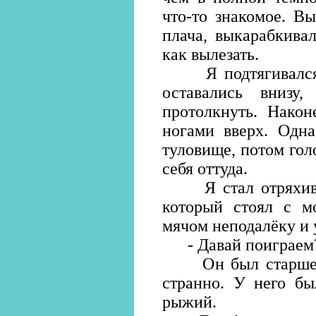
что-то знакомое. Вы
плача, выкарабкива
как вылезать.
Я подтягивался н
оставались вниз
протолкнуть. Након
ногами вверх. Одна
туловище, потом гол
себя оттуда.
Я стал отряхивать
который стоял с м
мячом неподалёку и 
- Давай поиграем? 
Он был старше м
странно. У него бы
рыжий.