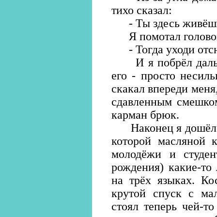
тихо сказал:
- Ты здесь живёш
Я помотал голово
- Тогда уходи отсюд
И я побрёл дальше
его - просто несил
скакал впереди меня,
сдавленным смешком
карман брюк.
Наконец я дошёл до
которой масляной к
молодёжи и студен
рождения) какие-то
на трёх языках. Ко
крутой спуск с мал
стоял теперь чей-т