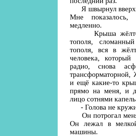
последний раз.
Я швырнул вверх, а
Мне показалось,
медленно.
Крыша жёлтого д
тополя, сломанны
тополя, вся в жёл
человека, который
радио, снова асф
трансформаторной, 
и ещё какие-то кры
прямо на меня, и д
лицо сотнями капел
- Голова не кружит
Он потрогал меня з
Он лежал в мелко
машины.