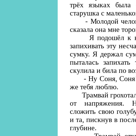
трёх языках была 
старушка с маленько
- Молодой человек
сказала она мне торо
Я подошёл к ней
запихивать эту несч
сумку. Я держал сум
пыталась запихать 
скулила и била по во
- Ну Соня, Соня! -
же тебя люблю.
Трамвай грохотал в
от напряжения. Н
сложить свою голуб
и та, пискнув в посл
глубине.