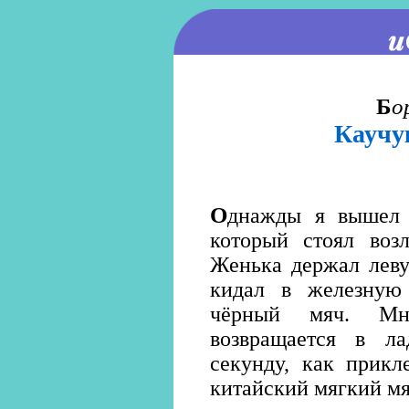
Б
о
Каучу
О
днажды я вышел 
который стоял возл
Женька держал леву
кидал в железную 
чёрный мяч. Мн
возвращается в л
секунду, как прикл
китайский мягкий мя