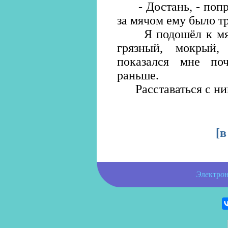
- Достань, - попро
за мячом ему было т
Я подошёл к мячу 
грязный, мокрый
показался мне по
раньше.
Расставаться с ни
[
в
Э
л
е
ктр
о