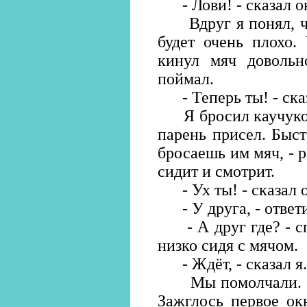
- Лови! - сказал о
Вдруг я понял, что
будет очень плохо.
кинул мяч довольн
поймал.
- Теперь ты! - сказ
Я бросил каучуковы
парень присел. Быст
бросаешь им мяч, - р
сидит и смотрит.
- Ух ты! - сказал о
- У друга, - ответи
- А друг где? - спр
низко сидя с мячом.
- Ждёт, - сказал я.
Мы помолчали. Он 
Зажглось первое ок