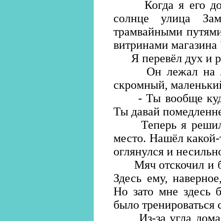
Когда я его догн
солнце улица За
трамвайными путями
витринами магазина
Я перевёл дух и ра
Он лежал на лад
скромный, маленький
- Ты вообще куда л
Ты давай помедленне
Теперь я решил п
место. Нашёл какой-
оглянулся и несильно
Мяч отскочил и бол
Здесь ему, наверное
Но зато мне здесь 
было тренироваться 
Из-за угла дома в