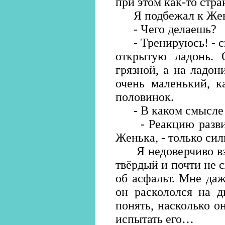
при этом как-то стр
Я подбежал к Женьк
- Чего делаешь?
- Тренируюсь! - ск
открытую ладонь. 
грязной, а на ладон
очень маленький, к
половинок.
- В каком смысле т
- Реакцию развива
Женька, - только сил
Я недоверчиво взял
твёрдый и почти не 
об асфальт. Мне даж
он раскололся на д
понять, насколько о
испытать его…