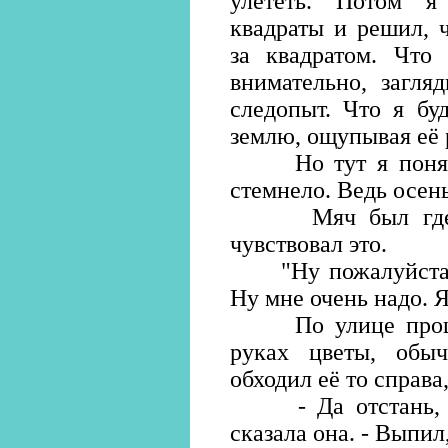
улететь. Потом я
квадраты и решил, ч
за квадратом. Что
внимательно, загля
следопыт. Что я бу
землю, ощупывая её 
Но тут я понял, 
стемнело. Ведь осен
Мяч был где-то 
чувствовал это.
"Ну пожалуйста, -
Ну мне очень надо. Я
По улице прошла
руках цветы, обы
обходил её то справа,
- Да отстань, по
сказала она. - Выпил