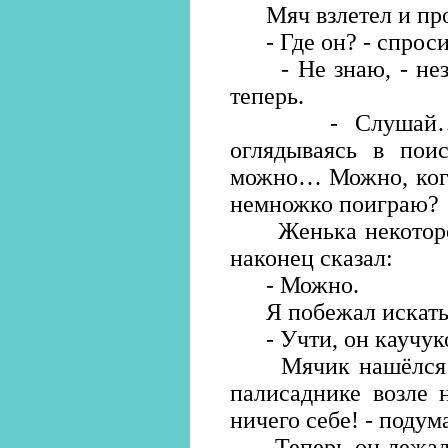
Мяч взлетел и проп
- Где он? - спроси
- Не знаю, - незл
теперь.
- Слушай… - с
оглядываясь в пои
можно… Можно, когд
немножко поиграю?
Женька некоторое 
наконец сказал:
- Можно.
Я побежал искать, 
- Учти, он каучук
Мячик нашёлся до
палисаднике возле 
ничего себе! - подума
Теперь он лежал в