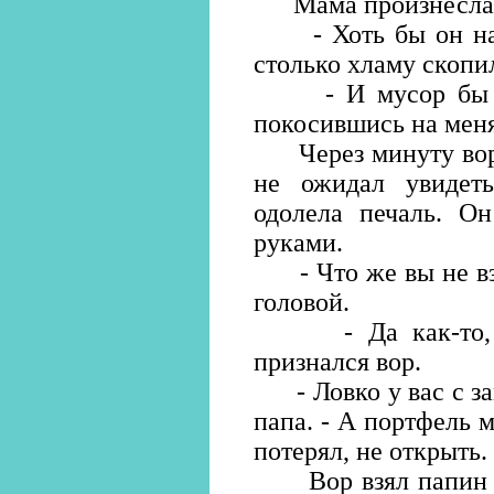
Мама произнесла
- Хоть бы он на а
столько хламу скопи
- И мусор бы вын
покосившись на меня
Через минуту вор з
не ожидал увидеть
одолела печаль. Он
руками.
- Что же вы не взя
головой.
- Да как-то, зна
признался вор.
- Ловко у вас с за
папа. - А портфель 
потерял, не открыть.
Вор взял папин по