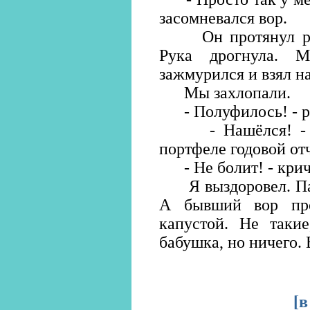
засомневался вор.
Он протянул руку
Рука дрогнула. 
зажмурился и взял н
Мы захлопали.
- Полуфилось! - ра
- Нашёлся! - ли
портфеле годовой отч
- Не болит! - крича
Я выздоровел. Папу
А бывший вор пр
капустой. Не такие
бабушка, но ничего. 
[
в