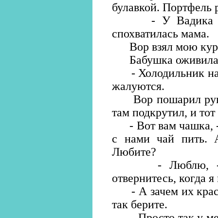
булавкой. Портфель 
- У Вадика молн
спохватилась мама.
Вор взял мою курт
Бабушка оживила
- Холодильник наш
жалуются.
Вор пошарил рукой
там подкрутил, и тот
- Вот вам чашка, - 
с нами чай пить. 
Любите?
- Люблю, - кив
отвернитесь, когда я
- А зачем их краст
так берите.
- Просто так у меня