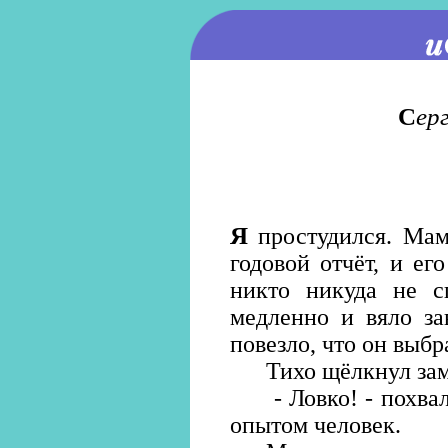
С
ер
Я
простудился. Мама
годовой отчёт, и ег
никто никуда не 
медленно и вяло за
повезло, что он выб
Тихо щёлкнул зам
- Ловко! - похвали
опытом человек.