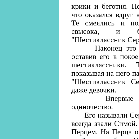
крики и беготня. П
что оказался вдруг 
Те смеялись и пох
свысока, и бес
"Шестиклассник Се
Наконец это им 
оставив его в поко
шестиклассники.
показывая на него па
"Шестиклассник Се
даже девочки.
Впервые в жи
одиночество.
Его называли Сера
всегда звали Симой
Перцем. На Перца о