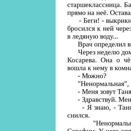
старшеклассница. Б
прямо на неё. Остава
- Беги! - выкрикну
бросился к ней чере
в ледяную воду...
Врач определил во
Через неделю домо
Косарева. Она о чё
вошла к нему в комна
- Можно?
"Ненормальная", - 
- Меня зовут Таня.
- Здравствуй. Меня
- Я знаю, - Таня 
снился.
"Ненормальная и