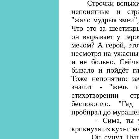
Строчки вспыхива
непонятные и стра
"жало мудрыя змеи",
Что это за шестикр
он вырывает у геро
мечом? А герой, это
несмотря на ужасны
и не больно. Сейча
бывало и пойдёт гл
Тоже непонятно: з
значит - "жечь 
стихотворении ст
беспокоило. "Гад
пробирал до мураше
- Сима, ты уже 
крикнула из кухни м
Он сунул Пушкин