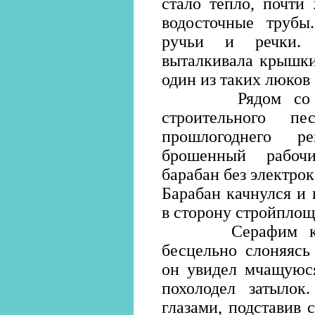
стало тепло, почти
водосточные трубы
ручьи и речки. 
выталкивала крышки
один из таких люков
Рядом со школ
строительного п
прошлогоднего р
брошенный рабоч
барабан без электрок
Барабан качнулся и 
в сторону стройплощ
Серафим корот
бесцельно слоняясь
он увидел мчащуюся
похолодел затылок
глазами, подставив 