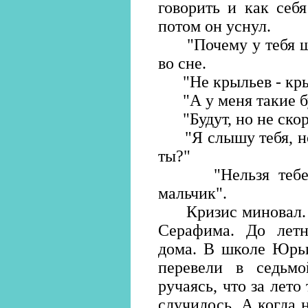
говорить и как себ
потом он уснул.
"Почему у тебя шес
во сне.
"Не крыльев - крыл"
"А у меня такие бу
"Будут, но не скоро
"Я слышу тебя, но 
ты?"
"Нельзя тебе ви
мальчик".
Кризис миновал. Б
Серафима. До летн
дома. В школе Юрьи
перевели в седьмо
ручаясь, что за лето
случилось. А когда 