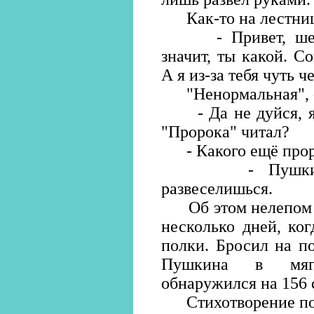
Как-то на лестнице
- Привет, шести
значит, ты какой. 
А я из-за тебя чуть 
"Ненормальная", -
- Да не дуйся, я в
"Пророка" читал?
- Какого ещё прор
- Пушкинского
развеселишься.
Об этом нелепом ра
несколько дней, ко
полки. Бросил на п
Пушкина в мягк
обнаружился на 156 
Стихотворение пор