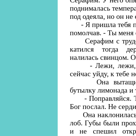
Серафим. У него опя
поднималась темпера
под одеяла, но он не 
- Я пришла тебя поб
помолчав. - Ты меня 
Серафим с трудом 
катился тогда де
налилась свинцом. О
- Лежи, лежи, - 
сейчас уйду, к тебе н
Она вытащила и
бутылку лимонада и 
- Поправляйся. Ты 
Бог послал. Не серди
Она наклонилась и
лоб. Губы были про
и не спешил откры