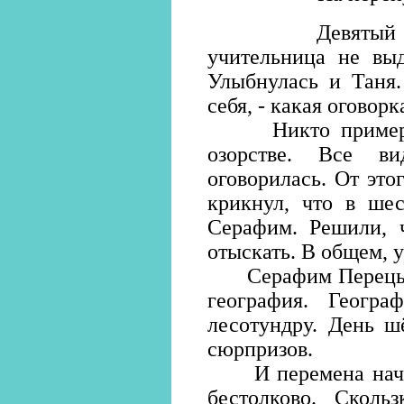
Девятый класс
учительница не выд
Улыбнулась и Таня.
себя, - какая оговор
Никто примерную
озорстве. Все в
оговорилась. От это
крикнул, что в шес
Серафим. Решили, 
отыскать. В общем, 
Серафим Перецын н
география. Геогр
лесотундру. День ш
сюрпризов.
И перемена начал
бестолково. Сколь