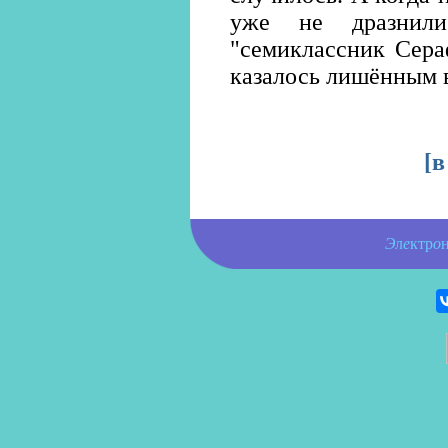
уже не дразнили
"семиклассник Сер
казалось лишённым 
[
в
Э
л
е
ктр
о