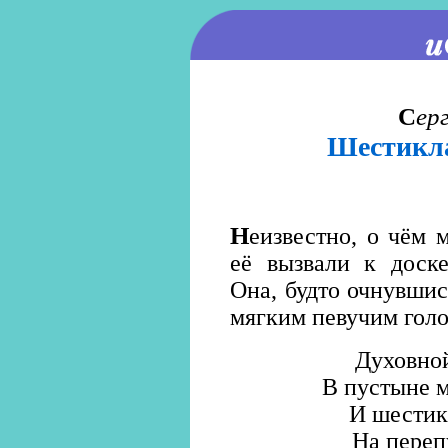
С
ер
Шестикл
Н
еизвестно, о чём 
её вызвали к доске
Она, будто очнувшис
мягким певучим гол
Духовно
В пустыне м
И шестик
На перепу