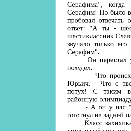
Серафима", когда
Серафим! Но было в
пробовал отвечать 
ответ: "А ты - ше
шестиклассник Славк
звучало только его
Серафим".
Он перестал улыб
похудел.
- Что происходи
Юрьич. - Что с тв
потух! С таким в
районную олимпиаду
- А он у нас "ше
гоготнул на задней 
Класс захихикал.
лишь развёл руками.