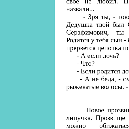
своё не любил. Н
назвали...
- Зря ты, - говор
Дедушка твой был 
Серафимович, ты
Родится у тебя сын -
прервётся цепочка п
- А если дочь?
- Что?
- Если родится до
- А не беда, - сме
рыжеватые волосы. -
Новое прозвище 
липучка. Прозвище 
можно обижатьс