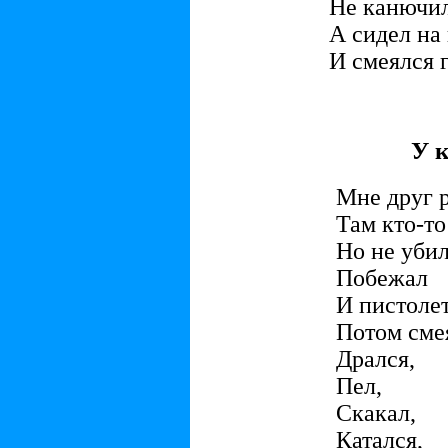
Не канючил
А сидел на
И смеялся 
У 
Мне друг 
Там кто-то
Но не убил
Побежал
И пистоле
Потом сме
Дрался,
Пел,
Скакал,
Катался,