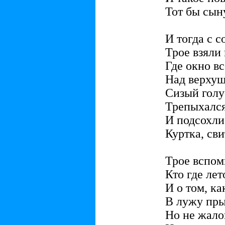
Тот бы сын
И тогда с с
Трое взяли 
Где окно в
Над верхуш
Сизый голу
Трепыхался,
И подсохли
Куртка, св
Трое вспом
Кто где ле
И о том, к
В лужу пры
Но не жало