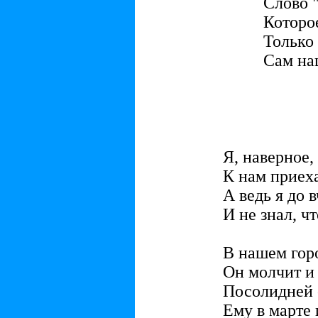
Слово "
Которо
Только
Сам на
Я, наверное,
К нам приех
А ведь я до 
И не знал, чт
В нашем горо
Он молчит и 
Посолидней с
Ему в марте