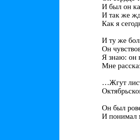
И был он ка
И так же жд
Как я сегод
И ту же бол
Он чувствов
Я знаю: он 
Мне расска
…Жгут лист
Октябрьско
Он был ров
И понимал 