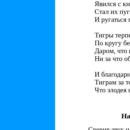
Явился с кн
Стал их пуг
И ругаться 
Тигры терп
По кругу бе
Даром, что 
Ни за что о
И благодар
Тиграм за т
Что злодея 
На
Сверив звук и