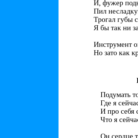
И, фужер под
Пил несладку
Трогал губы 
Я бы так ни з
Инструмент он
Но зато как к
Подумать т
Где я сейча
И про себя 
Что я сейча
Он сердце т