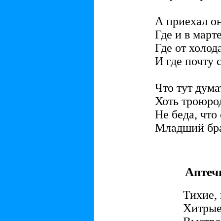
А приехал он
Где и в март
Где от холод
И где почту с
Что тут дума
Хоть троюрод
Не беда, что
Младший брат
Аптеч
Тихие, 
Хитрые,