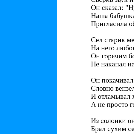
Он сказал: "Ну
Наша бабушка
Пригласила об
Сел старик м
На него любов
Он горячим б
Не накапал на
Он покачивал
Словно вензе
И отламывал 
А не просто г
Из солонки о
Брал сухим с