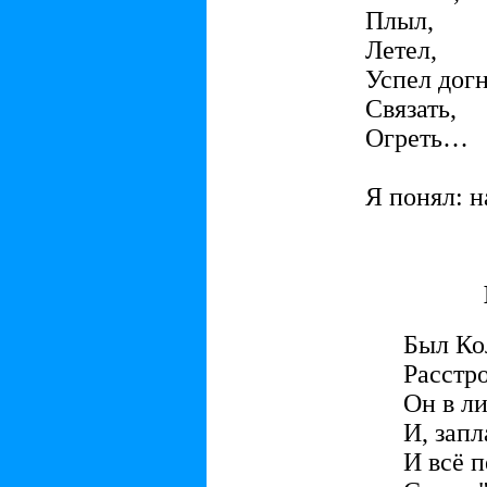
Плыл,
Летел,
Успел догн
Связать,
Огреть…
Я понял: н
Был Ко
Расстро
Он в ли
И, запл
И всё 