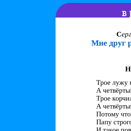
С
ер
Мне друг 
Н
Трое лужу 
А четвёрты
Трое корчил
А четвёрты
Потому что
Папу строг
И такое по