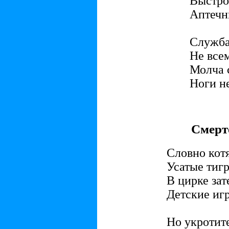
Выстро
Аптечн
Служба 
Не всем
Молча с
Ноги н
Смерт
Словно котя
Усатые тиг
В цирке зат
Детские иг
Но укротит