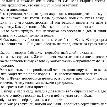
 большая и какая-то очень сложная яма. Моя старшая сестра
сила археологов, что они ищут, и они ответили:
сти динозавра.
 решили, что если динозавры здесь водились, то почему б
 не поискать эти кости. Ведь динозавр, конечно, гулял везде.
йску, и по его окрестностям. И мы решили вырыть на даче в
шую яму. Как археологи. Мы взяли лопаты и стали копать.
 очень трудно. Мы несколько раз забегали в дом и пили 
рпывали кружкой прямо из ведра.
, наверное, бросила копать, если бы не Женя. Женя упорна
что решит, то… Она даже обедать не стала, схватила кусок хлеба
оро, - говорит бабушке, - первобытный слой покажется.
гда яма сделалась Жене по шею, мы отыскали на дне колоколь
чем первобытному человеку колокольчик? - спрашивает Женя.
оворю:
от колокольчик первобытный человек динозавру на шею веш
о, ходят же по полю коровы… И колокольчиками звенят.
 Женей посмеялись немного, а потом в дом пошли, потом
ли очень. А яму еловыми ветками прикрыли.
чером к нам папа приехал.
куда у нас в саду западня для мамонта? - спрашивает. - Надо 
ню что-нибудь посадить. Пока в неё не упал кто-нибудь.
шка очень обрадовалась и говорит:
е как раз саженец яблони обещали. Хорошего сорта "штрифел