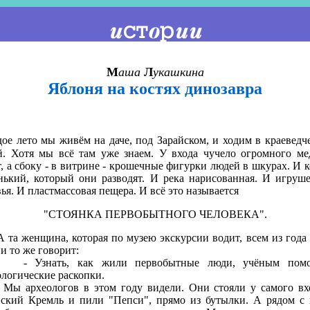
М
аша
Л
укашкина
Яблоня на костях динозавра
ое лето мы живём на даче, под Зарайском, и ходим в краеведч
й. Хотя мы всё там уже знаем. У входа чучело огромного ме
т, а сбоку - в витрине - крошечные фигурки людей в шкурах. И к
нький, который они разводят. И река нарисованная. И игруш
ья. И пластмассовая пещера. И всё это называется
"СТОЯНКА ПЕРВОБЫТНОГО ЧЕЛОВЕКА".
 женщина, которая по музею экскурсии водит, всем из года 
и то же говорит:
знать, как жили первобытные люди, учёным помо
ологические раскопки.
рхеологов в этом году видели. Они стояли у самого вх
йский Кремль и пили "Пепси", прямо из бутылки. А рядом с