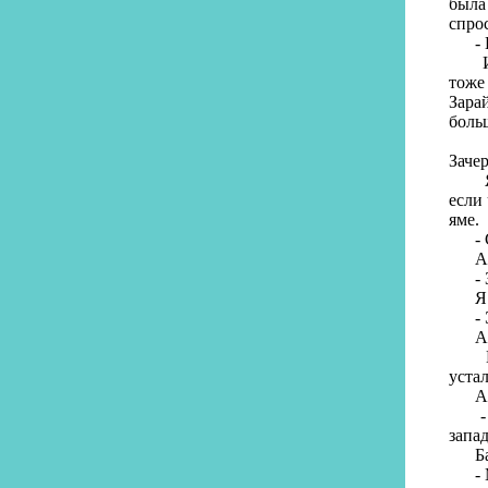
была
спро
- Ко
И мы
тоже
Зара
боль
Было
Заче
Я бы
если 
яме.
- Ск
А ко
- За
Я г
- Эт
А чт
Мы с
уста
А ве
- От
запад
Бабу
- Мн