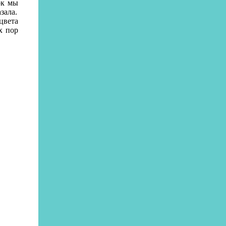
ок мы
зала.
цвета
х пор