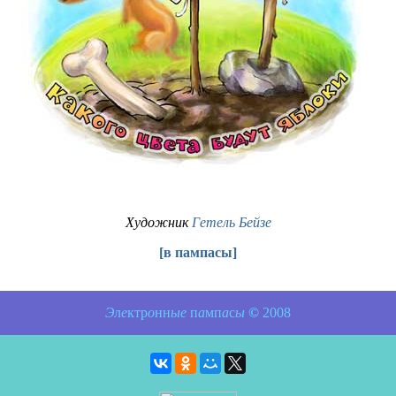
Художник
Гетель Бейзе
[
в пампасы
]
Э
л
е
ктр
о
нн
ые
п
а
мп
а
с
ы
©
2008