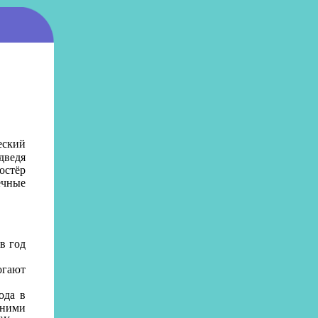
еский
дведя
остёр
ечные
в год
гают
ода в
 ними