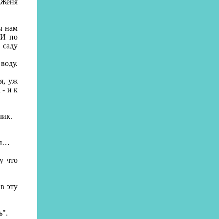
 Женя
ы нам
 И по
 саду
воду.
я, уж
 - и к
чик.
ал…
у что
в эту
ь".