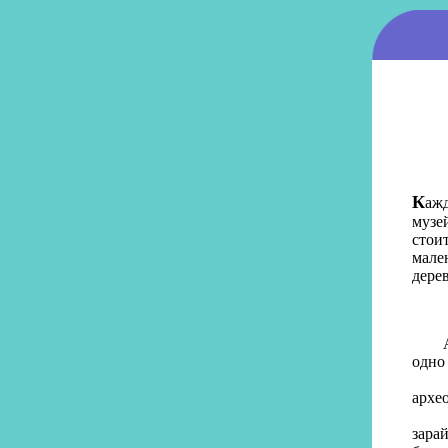
К
ажд
музе
стои
мале
дерев
А та
одно 
- У
архе
Мы а
зара