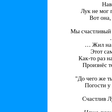
Нав
Лук не мог 
Вот она
Мы счастливы
… Жил на 
Этот са
Как-то раз н
Произнёс т
"До чего же т
Погости у
Счастлив Лу