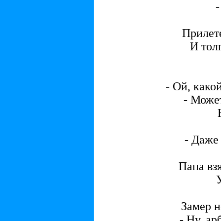
Прилете
И тол
- Ой, как
- Может
- Даже 
Папа вз
Замер н
- Ну, ар