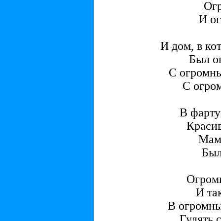
Ог
И о
И дом, в ко
Был о
С огромн
С огро
В фарту
Красив
Мам
Был
Огромн
И та
В огромны
Гулять с