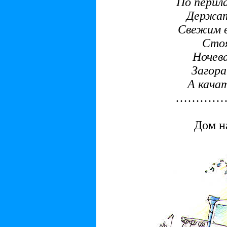
По перил
Держат
Свежим в
Стоя
Ночева
Загора
А качат
…………
Дом н