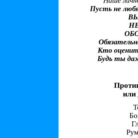
Наше личн
Пусть не любя
В
НЕ
ОБ
Обязательн
Кто оценит
Будь ты да
Проти
или 
Т
Бо
Гл
Рум