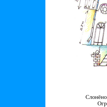
Слонёно
Огр