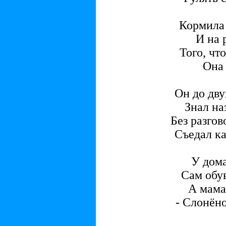
Кормила
И на 
Того, чт
Она 
Он до дву
Знал на
Без разгов
Съедал к
У дома
Сам обув
А мама
- Слонён