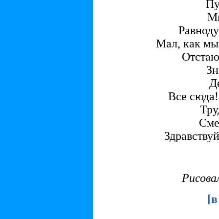
Пу
Ми
Равноду
Мал, как мыш
Отстаю
Зн
Д
Все сюда!
Тру
Сме
Здравствуй
Рисова
[
в