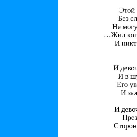
Этой
Без с
Не могу
…Жил когд
И никт
И девоч
И в ш
Его у
И за
И дево
През
Сторон