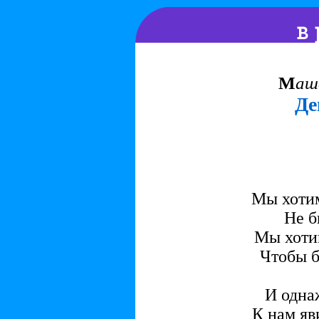
М
аш
Де
Мы хотим
Не б
Мы хоти
Чтобы 
И одна
К нам яви