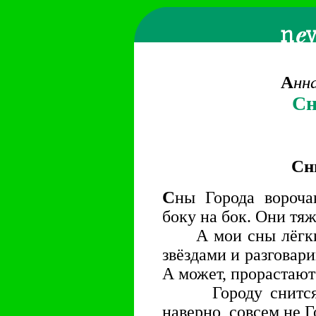
А
нн
Сн
Сн
С
ны Города вороча
боку на бок. Они тя
А мои сны лёгкие.
звёздами и разговар
А может, прорастают
Городу снится, 
наверно, совсем не Го