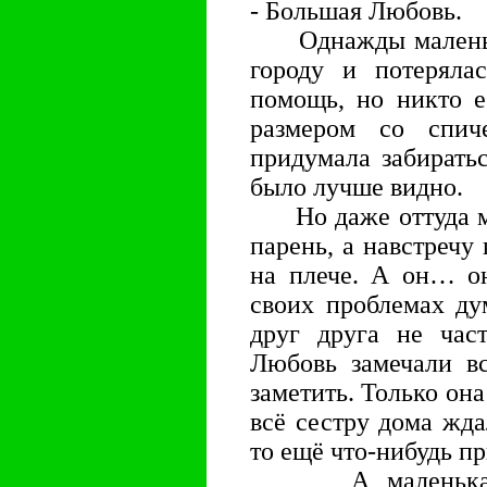
- Большая Любовь.
Однажды маленька
городу и потеряла
помощь, но никто е
размером со спич
придумала забирать
было лучше видно.
Но даже оттуда мал
парень, а навстречу
на плече. А он… он
своих проблемах ду
друг друга не час
Любовь замечали вс
заметить. Только она
всё сестру дома жда
то ещё что-нибудь п
А маленькая л