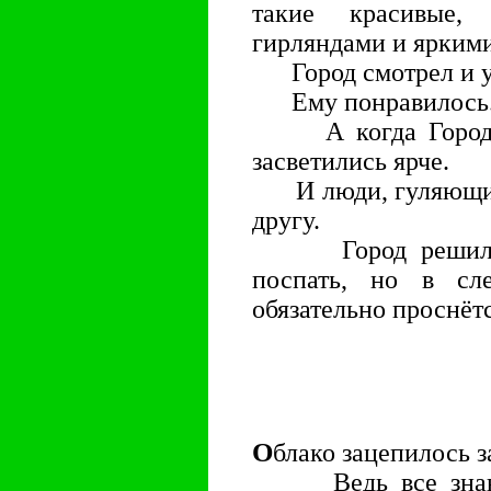
такие красивые,
гирляндами и ярким
Город смотрел и у
Ему понравилось
А когда Город на
засветились ярче.
И люди, гуляющие 
другу.
Город решил, чт
поспать, но в сл
обязательно проснётс
О
блако зацепилось з
Ведь все знают,