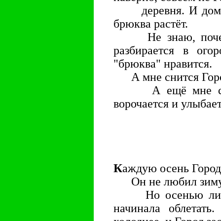
деревня. И дома д
брюква растёт.
Не знаю, почему
разбирается в ого
"брюква" нравится.
А мне снится Город
А ещё мне снитс
ворочается и улыбает
К
аждую осень Город 
Он не любил зиму, т
Но осенью листва
начинала облетать.