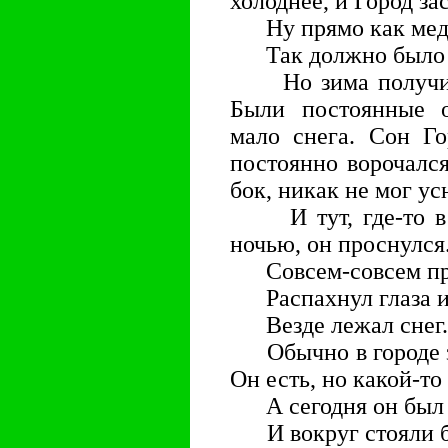
холоднее, и Город за
Ну прямо как мед
Так должно было бы
Но зима получилас
Были постоянные о
мало снега. Сон Г
постоянно ворочался
бок, никак не мог ус
И тут, где-то в с
ночью, он проснулся
Совсем-совсем пр
Распахнул глаза и 
Везде лежал снег.
Обычно в городе зи
Он есть, но какой-то
А сегодня он был 
И вокруг стояли бо