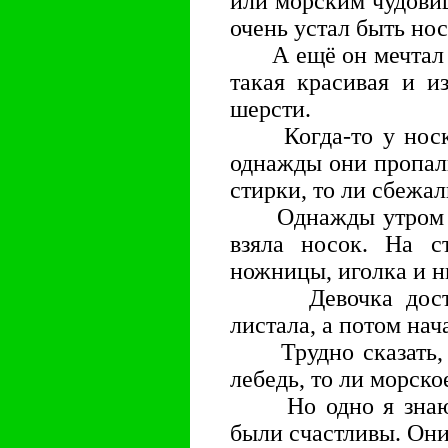
или морским чудови
очень устал быть но
А ещё он мечтал о 
такая красивая и и
шерсти.
Когда-то у носка 
однажды они пропали
стирки, то ли сбежа
Однажды утром де
взяла носок. На с
ножницы, иголка и н
Девочка достала
листала, а потом нач
Трудно сказать, чт
лебедь, то ли морско
Но одно я знаю то
были счастливы. Они