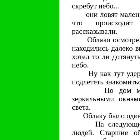
скребут небо...
они ловят маленьк
что происходит
рассказывали.
Облако осмотрелос
находились далеко вн
хотел то ли дотянуть
небо.
Ну как тут удержа
подлететь знакомить
Но дом молча
зеркальными окнам
света.
Облаку было одино
На следующий де
людей. Старшие об