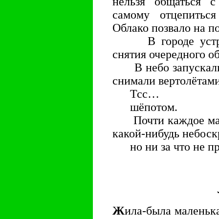
нельзя общаться 
самому отцепитьс
Облако позвало на п
В городе устрои
снятия очередного об
В небо запускали 
снимали вертолётами
Тсс…
шёпотом.
Почти каждое мале
какой-нибудь небоск
но ни за что не пр
Ж
ила-была маленька