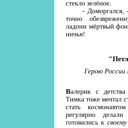
стекло зелёное.
- Доморгался, - р
точно обезврежен
ладони мёртвый фона
ничья!
"Петл
Герою России 
В
алерик с детства
Тимка тоже мечтал с
стать космонавто
регулярно делали
готовились к
своему