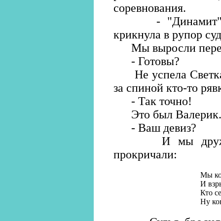
соревнования.
- "Динамит"! Гд
крикнула в рупор суд
Мы выросли перед н
- Готовы?
Не успела Светка о
за спиной кто-то ряв
- Так точно!
Это был Валерик
- Ваш девиз?
И мы дружно, 
прокричали:
Мы ко
И взр
Кто с
Ну ко