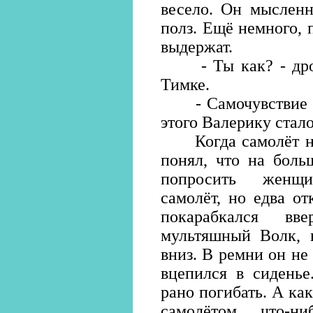
весело. Он мысленн
полз. Ещё немного, 
выдержат.
- Ты как? - дрож
Тимке.
- Самочувствие отл
этого Валерику стал
Когда самолёт нак
понял, что на боль
попросить женщин
самолёт, но едва от
покарабкался вв
мультяшный Волк, в
вниз. В ремни он не 
вцепился в сиденье
рано погибать. А ка
самолётом что-ни