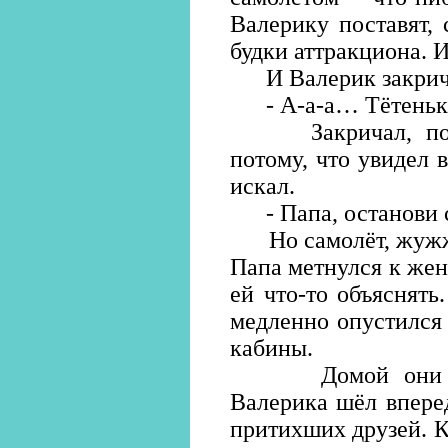
Валерику поставят, 
будки аттракциона. И
И Валерик закрич
- А-а-а… Тётенька
Закричал, потом
потому, что увидел в
искал.
- Папа, останови 
Но самолёт, жужжа 
Папа метнулся к же
ей что-то объяснять
медленно опустился
кабины.
Домой они возв
Валерика шёл вперед
притихших друзей. К