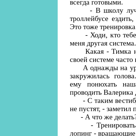
всегда готовыми.
- В школу лучше
троллейбусе ездить,
Это тоже тренировка
- Ходи, кто тебе н
меня другая система.
Какая - Тимка не 
своей системе часто
А однажды на урок
закружилась голова
ему понюхать наш
проводить Валерика 
- С таким вестибу
не пустят, - заметил
- А что же делать?
- Тренировать на
лопинг - вращающиес