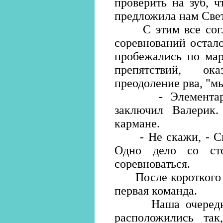
проверить на зуб, 
предложила нам Свет
С этим все соглас
соревнований остал
пробежались по мар
препятствий, ок
преодоление рва, "
- Элементарно! 
заключил Валерик
кармане.
- Не скажи, - Свет
Одно дело со сто
соревноваться.
После короткого и
первая команда.
Наша очередь бы
расположились так