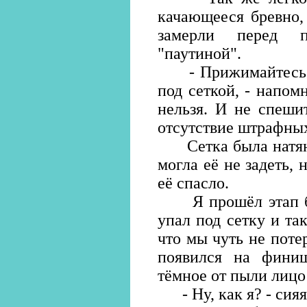
качающееся бревно,
замерли перед п
"паутиной".
- Прижимайтесь к з
под сеткой, - напомн
нельзя. И не спешит
отсутствие штрафных
Сетка была натянут
могла её не задеть, 
её спасло.
Я прошёл этап бы
упал под сетку и та
что мы чуть не поте
появился на финиш
тёмное от пыли лицо
- Ну, как я? - сияя