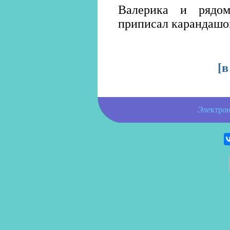
Валерика и рядо
приписал карандашом
[
в
Э
л
е
ктр
о