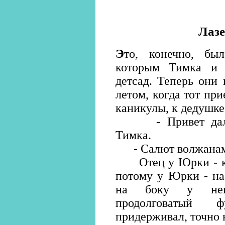
Лазе
Э
то, конечно, б
которым Тимка и 
детсад. Теперь они
летом, когда тот пр
каникулы, к дедушке
- Привет дальне
Тимка.
- Салют волжанам!
Отец у Юрки - кап
потому у Юрки - на
на боку у него
продолговатый 
придерживал, точно 