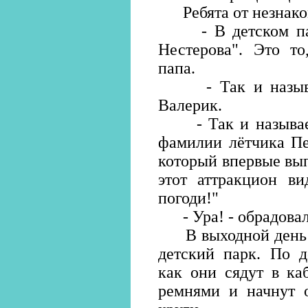
Ребята от незнаком
- В детском парк
Нестерова". Это то
папа.
- Так и называет
Валерик.
- Так и называетс
фамилии лётчика Пе
который впервые вып
этот аттракцион ви
погоди!"
- Ура! - обрадовал
В выходной день В
детский парк. По д
как они сядут в ка
ремнями и начнут о