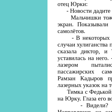
отец Юрки:
- Новости дадите 
Мальчишки тоже м
экран. Показывали 
самолётов.
- В некоторых ре
случаи хулиганства 
сказала диктор, и 
уставилась на него.
лазером пытал
пассажирских сам
Рамзан Кадыров пр
лазерных указок на 
Тимка с Федькой п
на Юрку. Глаза его 
- Видели? - Юр