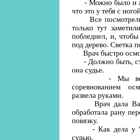
- Можно было и луч
что это у тебя с ного
Все посмотрели н
только тут заметил
побледнел, и, чтобы
под дерево. Светка п
Врач быстро осмот
- Должно быть, сте
она судье.
- Мы ведь вс
соревнованием осм
развела руками.
Врач дала Валер
обработала рану пе
повязку.
- Как дела у "Ди
судью.