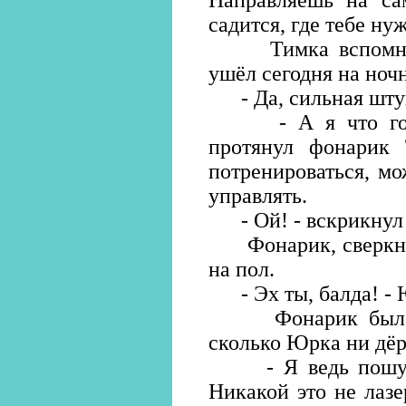
Направляешь на са
садится, где тебе ну
Тимка вспомнил 
ушёл сегодня на ноч
- Да, сильная штук
- А я что говор
протянул фонарик 
потренироваться, м
управлять.
- Ой! - вскрикнул 
Фонарик, сверкнув
на пол.
- Эх ты, балда! - 
Фонарик был цел
сколько Юрка ни дё
- Я ведь пошутил,
Никакой это не лаз