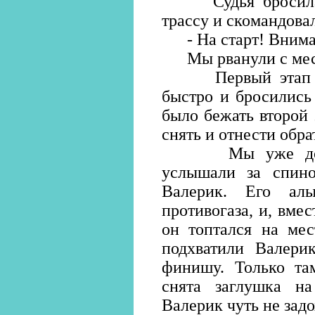
Судья бросила в
трассу и скомандова
- На старт! Внима
Мы рванули с мес
Первый этап - с
быстро и бросились
было бежать второй 
снять и отнести обра
Мы уже добежа
услышали за спин
Валерик. Его ал
противогаза, и, вмес
он топтался на мес
подхватили Валери
финишу. Только та
снята заглушка на
Валерик чуть не задо