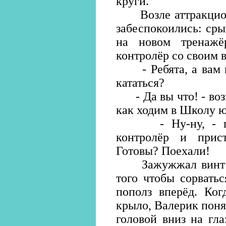
круги.
Возле аттракциона
забеспокоились: сры
на новом тренаж
контролёр со своим 
- Ребята, а вам не
кататься?
- Да вы что! - воз
как ходим в Школу 
- Ну-ну, - пока
контролёр и прист
Готовы? Поехали!
Зажужжал винт на 
того чтобы сорвать
пополз вперёд. Ког
крыло, Валерик понял
головой вниз на гла