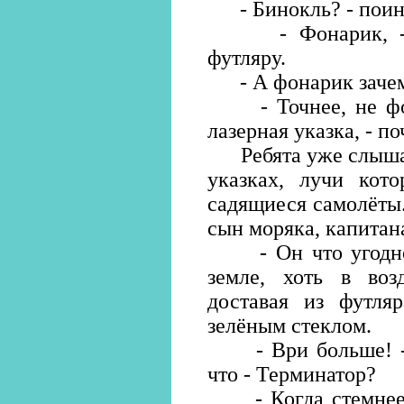
- Бинокль? - поинт
- Фонарик, - Ю
футляру.
- А фонарик зачем?
- Точнее, не фона
лазерная указка, - 
Ребята уже слышали
указках, лучи кот
садящиеся самолёты.
сын моряка, капитан
- Он что угодно м
земле, хоть в воз
доставая из футля
зелёным стеклом.
- Ври больше! - з
что - Терминатор?
- Когда стемнеет, 