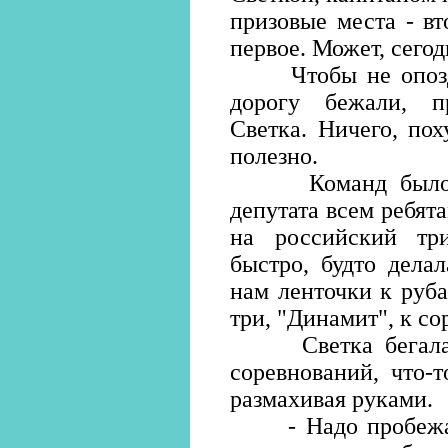
призовые места - вт
первое. Может, сегод
Чтобы не опоздат
дорогу бежали, пр
Светка. Ничего, пох
полезно.
Команд было сем
депутата всем ребят
на российский три
быстро, будто дела
нам ленточки к руб
три, "Динамит", к со
Светка бегала к 
соревнований, что-т
размахивая руками.
- Надо пробежатьс