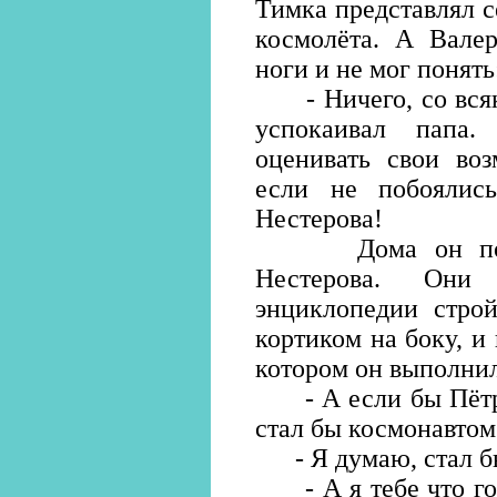
Тимка представлял с
космолёта. А Валер
ноги и не мог понять
- Ничего, со всяки
успокаивал папа
оценивать свои во
если не побоялись
Нестерова!
Дома он показа
Нестерова. Они
энциклопедии строй
кортиком на боку, и
котором он выполнил
- А если бы Пётр 
стал бы космонавтом
- Я думаю, стал бы,
- А я тебе что гов