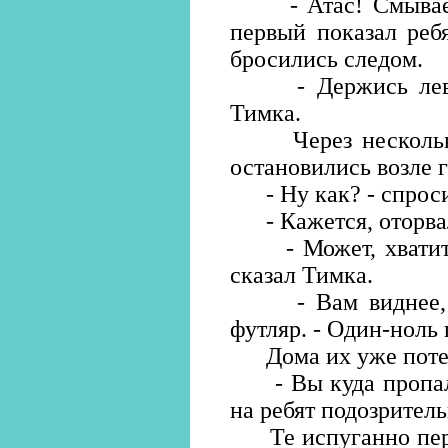
- Атас! Смываемс
первый показал реб
бросились следом.
- Держись левее 
Тимка.
Через несколько 
остановились возле 
- Ну как? - спроси
- Кажется, оторвали
- Может, хватит н
сказал Тимка.
- Вам виднее, -
футляр. - Один-ноль 
Дома их уже поте
- Вы куда пропали
на ребят подозритель
Те испуганно перег