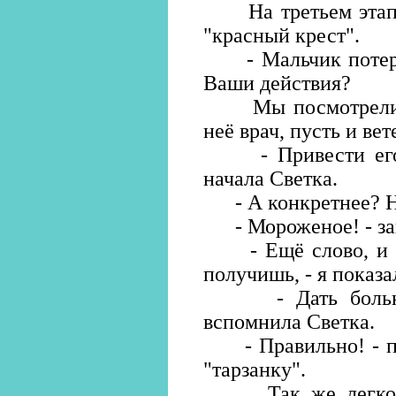
На третьем этапе 
"красный крест".
- Мальчик потерял 
Ваши действия?
Мы посмотрели на
неё врач, пусть и ве
- Привести его в
начала Светка.
- А конкретнее? На
- Мороженое! - за
- Ещё слово, и ты
получишь, - я показа
- Дать больному
вспомнила Светка.
- Правильно! - пох
"тарзанку".
Так же легко мы