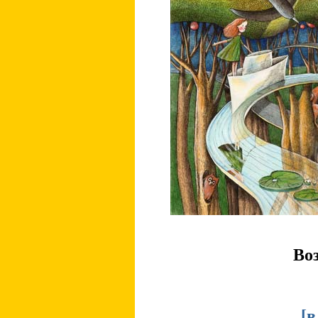
Во
[
в