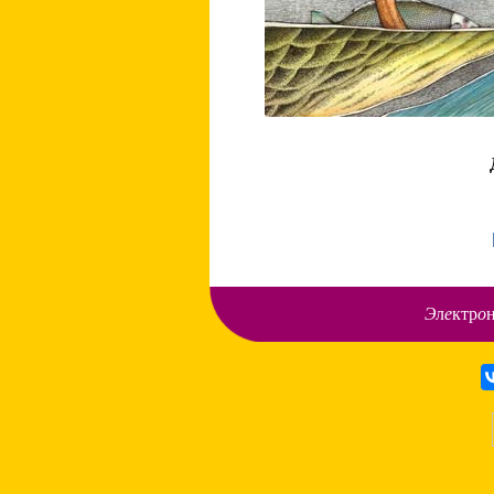
Э
л
е
ктр
о