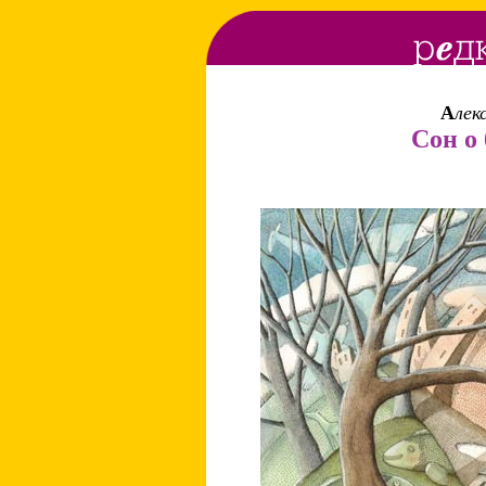
А
лек
Сон о