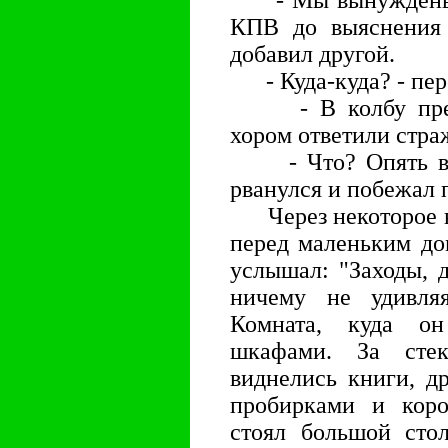
- Мы вынуждены ва
КПВ до выяснения н
добавил другой.
- Куда-куда? - пер
- В колбу предва
хором ответили стра
- Что? Опять в ко
рванулся и побежал п
Чеpез некотоpое вp
пеpед маленьким до
услышал: "Заходы, 
ничему не удивля
Комната, куда он
шкафами. За сте
виднелись книги, д
пpобиpками и коpо
стоял большой стол