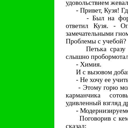
удовольствием жевал
- Привет, Кузя! Гд
- Был на форуме
ответил Кузя. - О
замечательными гном
Проблемы с учебой?
Петька сразу сни
слышно пробормотал
- Химия.
И с вызовом доба
- Не хочу ее учить
- Этому горю можно
карманчика сото
удивленный взгляд д
- Модернизируемс
Поговорив с кем-т
сказал: