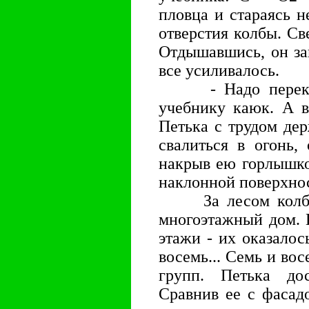
пловца и стараясь н
отверстия колбы. Св
Отдышавшись, он за
все усиливалось.
- Надо перекрыт
учебнику каюк. А в
Петька с трудом дер
свалиться в огонь,
накрыв ею горлышко
наклонной поверхнос
За лесом колб, м
многоэтажный дом. 
этажи - их оказалос
восемь... Семь и во
групп. Петька до
Сравнив ее с фасадо