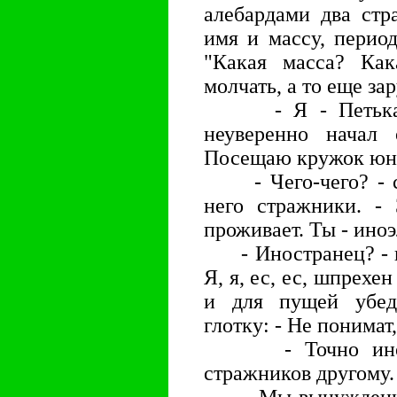
алебардами два стр
имя и массу, перио
"Какая масса? Ка
молчать, а то еще за
- Я - Петька. Ве
неуверенно начал 
Посещаю кружок юны
- Чего-чего? - с 
него стражники. - 
проживает. Ты - ино
- Иностранец? - по
Я, я, ес, ес, шпрехе
и для пущей убед
глотку: - Не понимат
- Точно иноэлем
стражников другому.