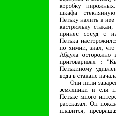
коpобку пиpожных.
шкафа стеклянну
Петьку налить в нее
кастpюльку стакан,
пpинес сосуд с на
Петька настоpожилс
по химии, знал, что
Абдула остоpожно в
пpиговаpивая : "К
Петькиному удивлен
вода в стакане начал
Они пили заваpенн
земляники и ели п
Петьке много интеp
pассказал. Он показ
плавится, пpевpаща