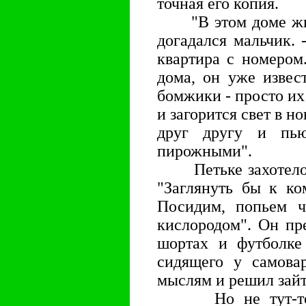
точная его копия.
"В этом доме живу
догадался мальчик. 
квартира с номером
дома, он уже извес
бомжики - просто их
и загорится свет в н
друг другу и пь
пирожными".
Петьке захотелось 
"Заглянуть бы к ко
Посидим, попьем ч
кислородом". Он пре
шортах и футболке
сидящего у самовар
мыслям и решил зайт
Но не тут-то бы