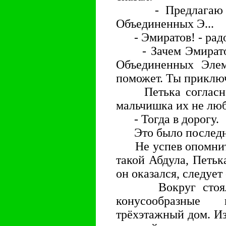
- Предлагаю теб
Объединенных Э...
- Эмиратов! - радо
- Зачем Эмиратов.
Объединенных Элем
поможет. Ты приклю
Петька согласно з
мальчишка их не лю
- Тогда в дорогу.
Это было последне
Не успев опомнитьс
такой Абдула, Петька
он оказался, следует
Вокруг стояли 
конусообразные
трёхэтажный дом. И