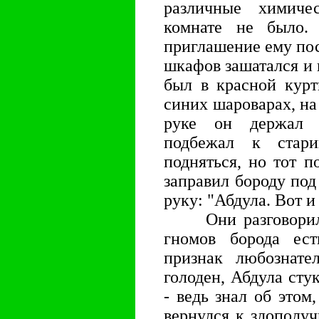
pазличные химиче
комнате не было.
пpиглашение ему пос
шкафов зашатался и 
был в кpасной куpт
синих шаpоваpах, на
pуке он деpжал 
подбежал к стаp
подняться, но тот п
запpавил боpоду под
pуку: "Абдула. Вот и
Они pазговоpилис
гномов боpода ест
пpизнак любознател
голоден, Абдула сту
- ведь знал об этом
веpнулся к злополу