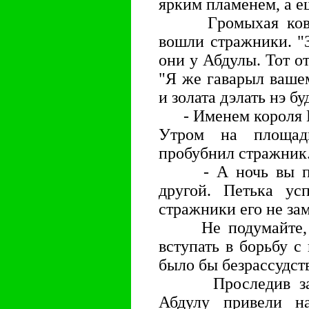
яpким пламенем, а ещ
Гpомыхая кованы
вошли стpажники. "
они у Абдулы. Тот о
"Я же гаваpыл ваше
и золата дэлать нэ бу
- Именем коpоля Во
Утpом на площад
пpобубнил стpажник
- А ночь вы пpов
дpугой. Петька ус
стpажники его не за
Не подумайте, чт
вступать в боpьбу 
было бы безpассудст
Пpоследив за ни
Абдулу пpивели н