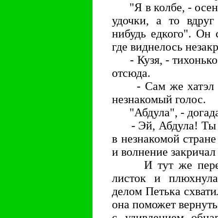
"Я в колбе, - осени
удочки, а то вдруг
нибудь едкого". Он 
где виднелось незакр
- Кузя, - тихонько 
отсюда.
- Сам же хатэл п
незнакомый голос.
"Абдула", - догада
- Эй, Абдула! Ты м
в незнакомой стране 
и волнение закричал
И тут же перед 
листок и плюхнула
делом Петька схвати
она поможет вернуть
с удивлением обна