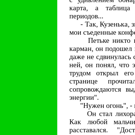
карта, а таблица
периодов...
- Так, Кузенька, зна
мои съеденные конф
Петьке никто не 
карман, он подошел 
даже не сдвинулась 
ней, он понял, что 
трудом открыл ег
странице прочит
сопровождаются вы
энергии".
"Нужен огонь", - м
Он стал лихорадо
Как любой мальч
расставался. "До