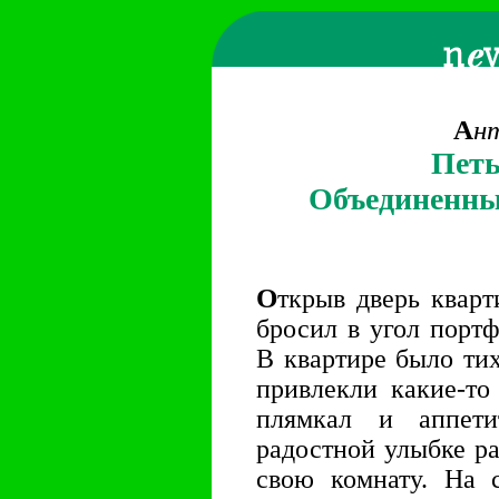
А
н
Петь
Объединенны
О
ткрыв дверь кварт
бросил в угол портф
В квартире было ти
привлекли какие-то
плямкал и аппети
радостной улыбке р
свою комнату. На 