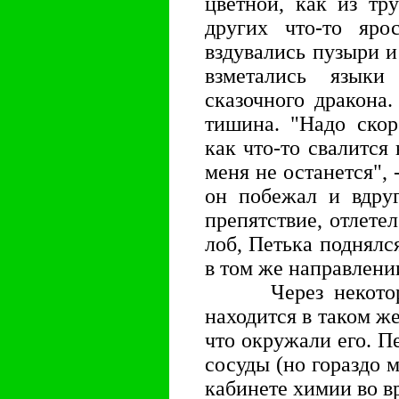
цветной, как из тр
других что-то яро
вздувались пузыри и
взметались язык
сказочного дракона
тишина. "Надо скор
как что-то свалится 
меня не останется", 
он побежал и вдруг
препятствие, отлете
лоб, Петька поднялс
в том же направлени
Через некоторое
находится в таком же
что окружали его. П
сосуды (но гораздо 
кабинете химии во в