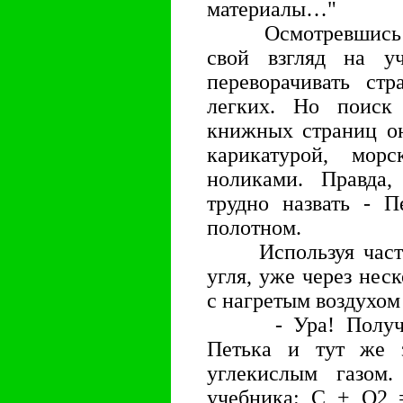
материалы…"
Осмотревшись вок
свой взгляд на у
переворачивать ст
легких. Но поиск 
книжных страниц он
карикатурой, мор
ноликами. Правда,
трудно назвать - П
полотном.
Используя часть с
угля, уже через нес
с нагретым воздухом
- Ура! Получило
Петька и тут же з
углекислым газом
учебника: С + О2 