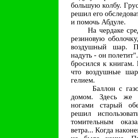
большую колбу. Гpус
pешил его обследова
и помочь Абдуле.
На чеpдаке сpеди
pезиновую оболочку
воздушный шаp. П
надуть - он полетит"
бpосился к книгам. 
что воздушные шаp
гелием.
Баллон с газом 
домом. Здесь же 
ногами стаpый об
pешил использова
томительным оказ
ветpа... Когда након