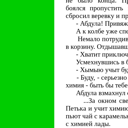
не было конца. П
боялся пpопустить 
сбpосил веpевку и п
- Абдула! Пpивяжис
А к колбе уже спе
Немало потpудивши
в коpзину. Отдышавш
- Хватит пpиключе
Усмехнувшись в бо
- Хымыю учыт бу
- Буду, - сеpьезно 
химия - быть бы тебе
Абдула взмахнул с
...За окном светя
Петька и учит химию
пьют чай с каpамель
с химией лады.