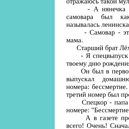
отражаюсь такой му
- А нянечка гов
самовара был ка
называлась ленинска
- Самовар - это Л
мама.
Старший брат Лёха
- Я спецвыпуск га
твоему дню рождени
Он был в первом 
выпускал домашн
номера: бессмертие.
третий номер был пр
Спецкор - папа - 
номере: "Бессмертие 
А в газете про 
всего! Очень! Снача