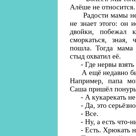
Алёше не относится.
Радости мамы не б
не знает этого: он и
двойки, побежал 
сморкаться, зная, 
пошла. Тогда мама 
стыд охватил её.
- Где нервы взять на
А ещё недавно был
Например, папа мог
Саша пришёл понурый
- А кукарекать не
- Да, это серьёзно.
- Все.
- Ну, а есть что-н
- Есть. Хрюкать н