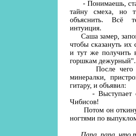
- Понимаешь, стари
тайну смеха, но 
объяснить. Всё т
интуиция.
Саша замер, запоми
чтобы сказануть их 
и тут же получить 
горшкам дежурный".
После чего он с
минералки, пристро
гитару, и объявил:
- Выступает сол
Чибисов!
Потом он откинулс
ногтями по выпуклом
Папа, папа, что 