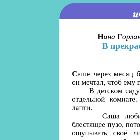
Н
ина
Г
орла
В прекра
С
аше через месяц б
он мечтал, чтоб ему 
В детском саду са
отдельной комнате
лапти.
Саша любил см
блестящее пузо, пот
ощупывать своё л