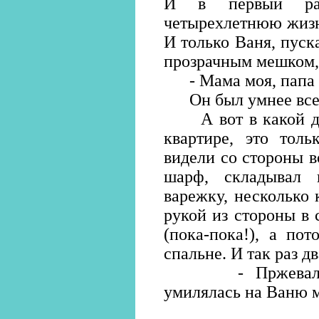
И в первый ра
четырехлетнюю жизн
И только Ваня, пуск
прозрачным мешком,
- Мама моя, папа 
Он был умнее всех
А вот в какой дал
квартире, это толь
видели со стороны в
шарф, складывал 
варежку, несколько 
рукой из стороны в 
(пока-пока!), а по
спальне. И так раз дв
- Пржевальски
умилялась на Ваню м