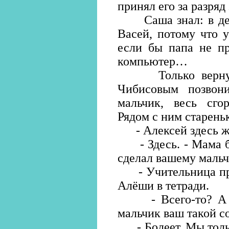
принял его за разря
Саша знал: в детс
Васей, потому что 
если бы папа не пр
компьютер…
Только вернулис
Чибисовым позвон
мальчик, весь сгор
Рядом с ним старень
- Алексей здесь ж
- Здесь. - Мама бы
сделал вашему маль
- Учительница прос
Алёши в тетради.
- Всего-то? А я
мальчик ваш такой с
- Болеет. Мы тольк