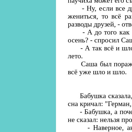
паучиха может его с
- Ну, если все дру
жениться, то всё р
разводы друзей, - отв
- А до того как м
осень? - спросил Са
- А так всё и шло:
лето.
Саша был поражён:
всё уже шло и шло.
Бабушка сказала, ч
сна кричал: "Герман,
- Бабушка, а почем
не сказал: нельзя пр
- Наверное, анге