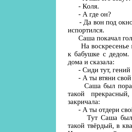
- Коля.
- А где он?
- Да вон под окном
испортился.
Саша покачал голо
На воскресенье мам
к бабушке с дедом.
дома и сказала:
- Сиди тут, гений 
- А ты втяни свой ж
Саша был поражён
такой прекрасны
закричала:
- А ты отдери свой
Тут Саша был во
такой твёрдый, в кв