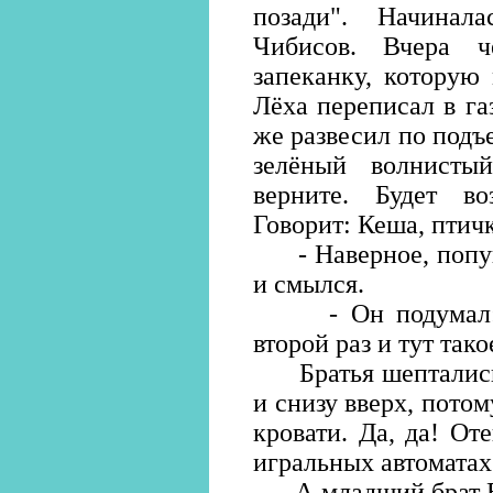
позади". Начинал
Чибисов. Вчера ч
запеканку, которую
Лёха переписал в га
же развесил по подъ
зелёный волнисты
верните. Будет во
Говорит: Кеша, птичк
- Наверное, попуга
и смылся.
- Он подумал: хо
второй раз и тут тако
Братья шептались д
и снизу вверх, пото
кровати. Да, да! От
игральных автоматах
А младший брат Ван