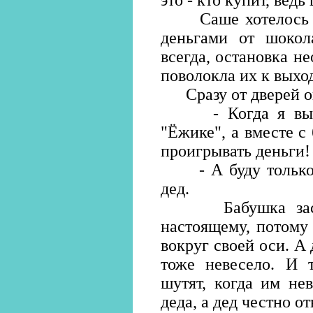
это - кто купит, вед
Саше хотелось ус
деньгами от шокола
всегда, остановка н
поволокла их к выход
Сразу от дверей он
- Когда я вырас
"Ёжике", а вместе с
проигрывать деньги!
- А буду только в
дед.
Бабушка засмеял
настоящему, потому 
вокруг своей оси. А
тоже невесело. И т
шутят, когда им не
деда, а дед честно от