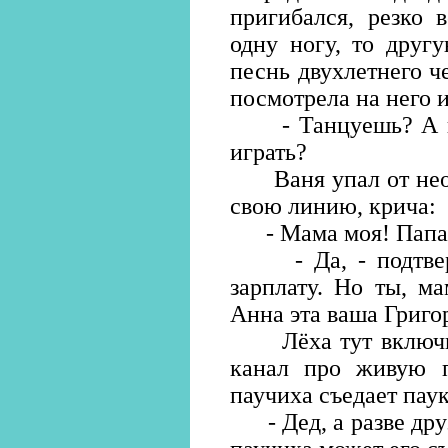
пригибался, резко 
одну ногу, то друг
песнь двухлетнего че
посмотрела на него и
- Танцуешь? А по
играть?
Ваня упал от неож
свою линию, крича:
- Мама моя! Папа
- Да, - подтверд
зарплату. Но ты, м
Анна эта ваша Григо
Лёха тут включил
канал про живую п
паучиха съедает паук
- Дед, а разве друз