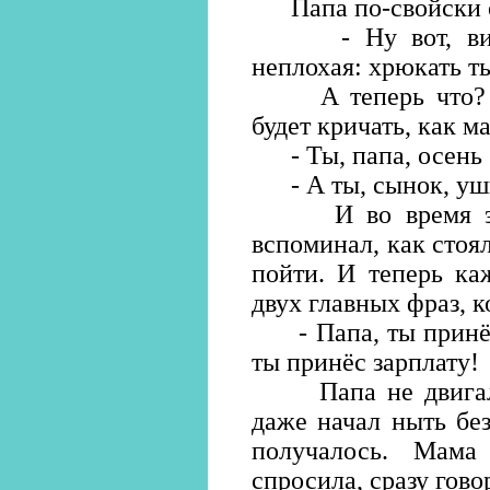
Папа по-свойски об
- Ну вот, видиш
неплохая: хрюкать т
А теперь что? Са
будет кричать, как м
- Ты, папа, осень б
- А ты, сынок, уши
И во время этих
вспоминал, как стоял
пойти. И теперь ка
двух главных фраз, к
- Папа, ты принёс 
ты принёс зарплату!
Папа не двигался
даже начал ныть без
получалось. Мама
спросила, сразу гово