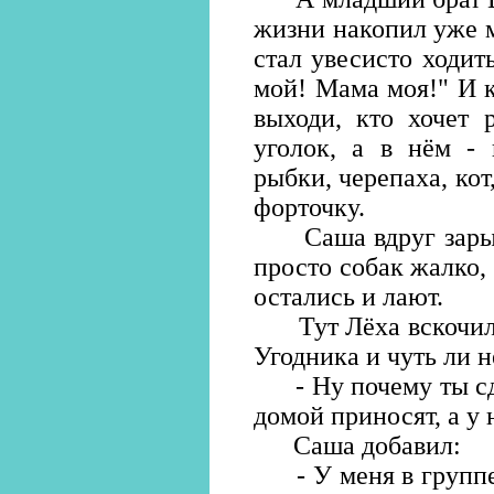
жизни накопил уже 
стал увесисто ходит
мой! Мама моя!" И к
выходи, кто хочет 
уголок, а в нём - 
рыбки, черепаха, кот
форточку.
Саша вдруг зарыдал
просто собак жалко, 
остались и лают.
Тут Лёха вскочил, 
Угодника и чуть ли н
- Ну почему ты сде
домой приносят, а у 
Саша добавил:
- У меня в группе Г