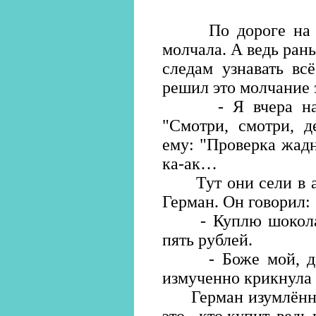
По дороге на ав
молчала. А ведь рань
следам узнавать вс
решил это молчание 
- Я вчера на пр
"Смотри, смотри, д
ему: "Проверка жадн
ка-ак…
Тут они сели в авт
Герман. Он говорил:
- Куплю шоколадку
пять рублей.
- Боже мой, да к
измученно крикнула 
Герман изумлённо п