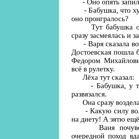
- Оно опять запил
- Бабушка, что хуж
оно проигралось?
Тут бабушка опят
сразу засмеялась и з
- Варя сказала вот
Достоевская пошла б
Федором Михайлови
всё в рулетку.
Лёха тут сказал:
- Бабушка, у тебя
развязался.
Она сразу воздела 
- Какую силу воли
на диету! А зятю ещё
Ваня почувствов
очередной поход вд