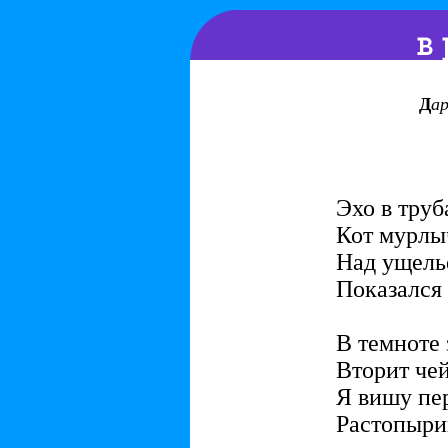
Д
ар
Эхо в труб
Кот мурлыч
Над ущель
Показался
В темноте
Вторит чей
Я вишу пе
Растопыри