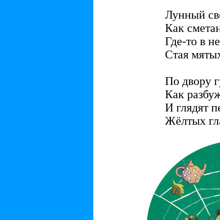
Лунный све
Как сметан
Где-то в н
Стая мятых
По двору г
Как разбу
И глядят п
Жёлтых гл