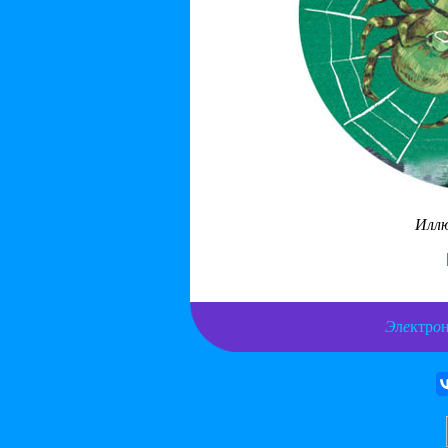
Илл
Э
л
е
ктр
о