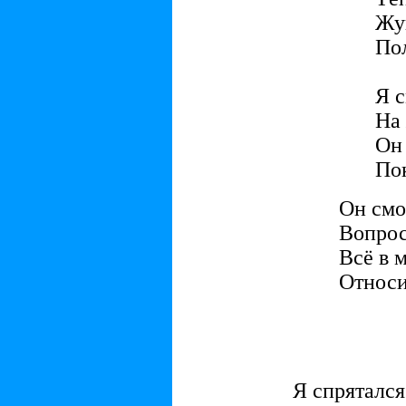
Жук
Пол
Я 
На 
Он
Пок
Он смо
Вопрос
Всё в 
Относи
Я спрятался