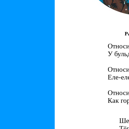
Р
Относи
У бульд
Относи
Еле-ел
Относи
Как го
Ше
Тёп