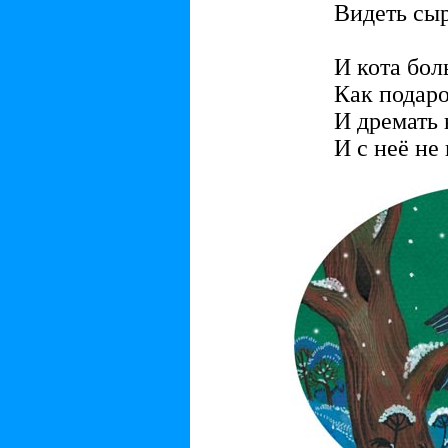
Видеть сыр
И кота бол
Как подаро
И дремать 
И с неё не 