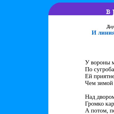
Д
ар
И линия
У вороны м
По сугроба
Ей приятне
Чем зимой 
Над двором
Громко кар
А потом, п